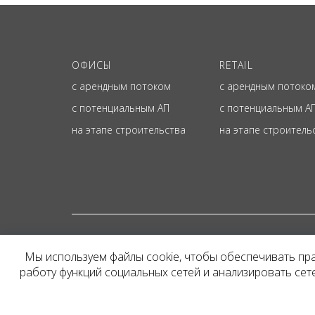
ОФИСЫ
RETAIL
с арендным потоком
с арендным потоко
с потенциальным АП
с потенциальным А
на этапе строительства
на этапе строитель
© ОФИЦИАЛЬНЫЙ СА
Мы используем файлы cookie, чтобы обеспечивать пр
Представленная на сайт
работу функций социальных сетей и анализировать се
и не является публичн