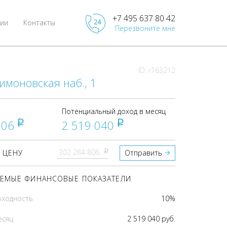
+7 495 637 80 42
ии
Контакты
Перезвоните мне
ID: r163212
имоновская наб., 1
Потенциальный доход в месяц
806
2 519 040
pуб
pуб
pуб
 ЦЕНУ
Отправить
ЕМЫЕ ФИНАНСОВЫЕ ПОКАЗАТЕЛИ
оходность
10%
есяц
2 519 040 руб.