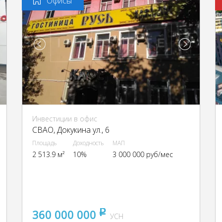
Офисы
Инвестиции в офис
CВАО, Докукина ул., 6
Площадь
Доходность
МАП
2 513.9 м²
10%
3 000 000 руб/мес
360 000 000
pуб
УСН