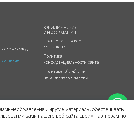
ЮРИДИЧЕСКАЯ
ИНФОРМАЦИЯ
Пользовательское
соглашение
ильмовская, д.
Политика
оглашение
конфиденциальности сайта
Политика обработки
персональных данных
кламныеобъявления и другие материалы, обеспечивать
арактер
ользовании вами нашего веб-сайта своим партнерам по
 уведомления.