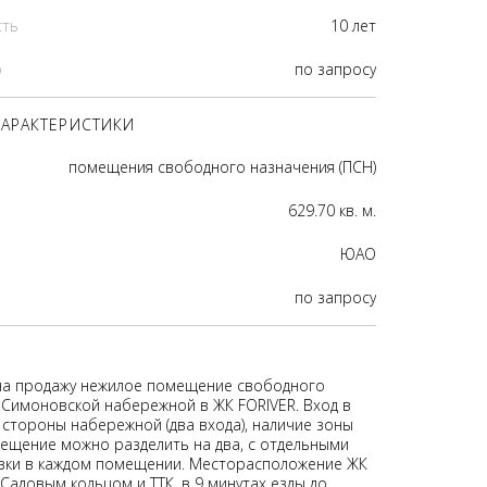
сть
10 лет
р
по запросу
АРАКТЕРИСТИКИ
помещения свободного назначения (ПСН)
629.70 кв. м.
ЮАО
по запросу
на продажу нежилое помещение свободного
 Симоновской набережной в ЖК FORIVER. Вход в
стороны набережной (два входа), наличие зоны
мещение можно разделить на два, с отдельными
зки в каждом помещении. Месторасположение ЖК
Садовым кольцом и ТТК, в 9 минутах езды до