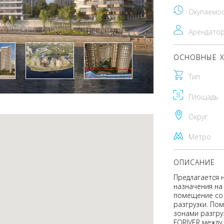
Окупаемо
Арендато
ОСНОВНЫЕ Х
Тип
Площадь
Округ
Метро
ОПИСАНИЕ
Предлагается 
назначения на
помещение со 
разгрузки. По
зонами разгру
FORIVER между 