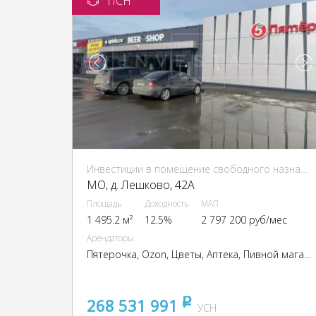
ПСН
Инвестиции в помещение свободного назначения (ПСН)
МО, д. Лешково, 42А
Площадь
Доходность
МАП
1 495.2 м²
12.5%
2 797 200 руб/мес
Арендаторы
Пятерочка, Ozon, Цветы, Аптека, Пивной магазин
268 531 991
pуб
УСН