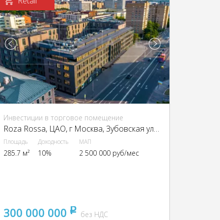
Retail
Инвестиции в торговое помещение
Roza Rossa, ЦАО, г Москва, Зубовская ул., 7, стр. 1
Площадь
Доходность
МАП
285.7 м²
10%
2 500 000 руб/мес
300 000 000
pуб
без НДС