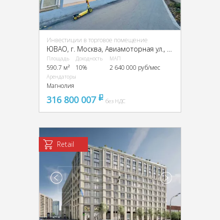
Инвестиции в торговое помещение
ЮВАО, г. Москва, Авиамоторная ул., 28/6
Площадь
Доходность
МАП
590.7 м²
10%
2 640 000 руб/мес
Арендаторы
Магнолия
316 800 007
pуб
без НДС
Retail