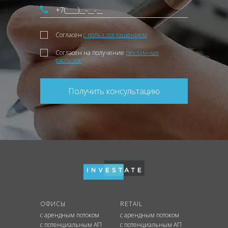
Согласен
с польз. соглашением
Согласен на получение
рекламных
рассылок
Получить консультацию
ОФИСЫ
RETAIL
с арендным потоком
с арендным потоком
с потенциальным АП
с потенциальным АП