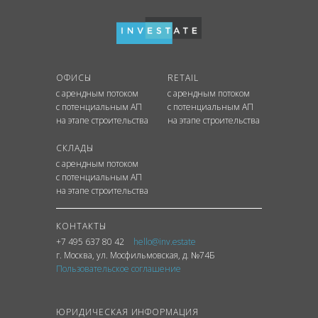
ОФИСЫ
RETAIL
с арендным потоком
с арендным потоком
с потенциальным АП
с потенциальным АП
на этапе строительства
на этапе строительства
СКЛАДЫ
с арендным потоком
с потенциальным АП
на этапе строительства
КОНТАКТЫ
+7 495 637 80 42
hello@inv.estate
г. Москва
,
ул.
Мосфильмовская, д. №74Б
Пользовательское соглашение
ЮРИДИЧЕСКАЯ ИНФОРМАЦИЯ