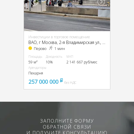
Инвестиции в торговое помещение
ВАО, г Москва, 2-я Владимирская ул., 38/18
Перово
1 мин
Площадь
Доходность
МАП
59 м²
10%
2 141 667 руб/мес
Арендаторы
Пекарня
257 000 000
pуб
без НДС
ЗАПОЛНИТЕ ФОРМУ
ОБРАТНОЙ СВЯЗИ
И ПОЛУЧИТЕ КОНСУЛЬТАЦИЮ