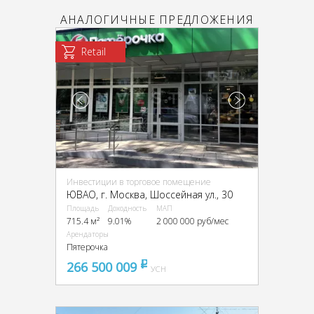
АНАЛОГИЧНЫЕ ПРЕДЛОЖЕНИЯ
Retail
Инвестиции в торговое помещение
ЮВАО, г. Москва, Шоссейная ул., 30
Площадь
Доходность
МАП
715.4 м²
9.01%
2 000 000 руб/мес
Арендаторы
Пятерочка
266 500 009
pуб
УСН