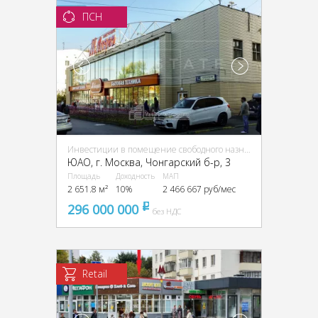
ПСН
Инвестиции в помещение свободного назначения (ПСН)
ЮАО, г. Москва, Чонгарский б-р, 3
Площадь
Доходность
МАП
2 651.8 м²
10%
2 466 667 руб/мес
296 000 000
pуб
без НДС
Retail