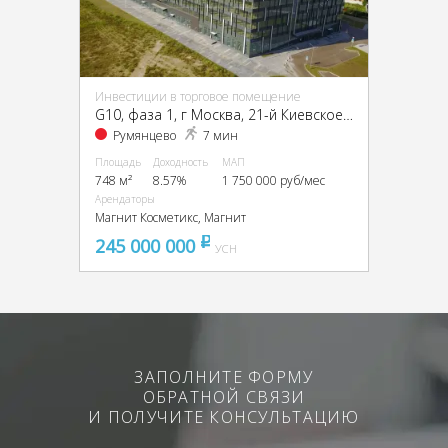
Инвестиции в торговое помещение
G10, фаза 1, г Москва, 21-й Киевское ш км, 3, стр. 1
Румянцево
7 мин
Площадь
Доходность
МАП
748 м²
8.57%
1 750 000 руб/мес
Арендаторы
Магнит Косметикс, Магнит
245 000 000
pуб
УСН
ЗАПОЛНИТЕ ФОРМУ
ОБРАТНОЙ СВЯЗИ
И ПОЛУЧИТЕ КОНСУЛЬТАЦИЮ