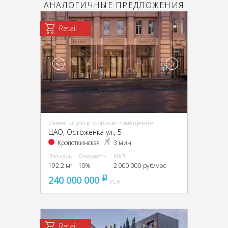
АНАЛОГИЧНЫЕ ПРЕДЛОЖЕНИЯ
Retail
Инвестиции в торговое помещение
ЦАО, Остоженка ул., 5
Кропоткинская
3 мин
Площадь
Доходность
МАП
192.2 м²
10%
2 000 000 руб/мес
240 000 000
pуб
УСН
Retail