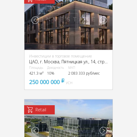
Инвестиции в торговое помещение
ЦАО, г. Москва, Пятницкая ул., 14, стр. 6
Площадь
Доходность
МАП
421.3 м²
10%
2 083 333 руб/мес
250 000 000
pуб
УСН
Retail