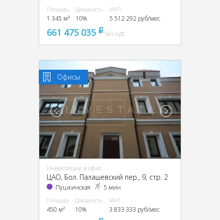
Площадь
Доходность
МАП
1 345 м²
10%
5 512 292 руб/мес
661 475 035
pуб
без НДС
Офисы
Инвестиции в офис
ЦАО, Бол. Палашевский пер., 9, стр. 2
Пушкинская
5 мин
Площадь
Доходность
МАП
450 м²
10%
3 833 333 руб/мес