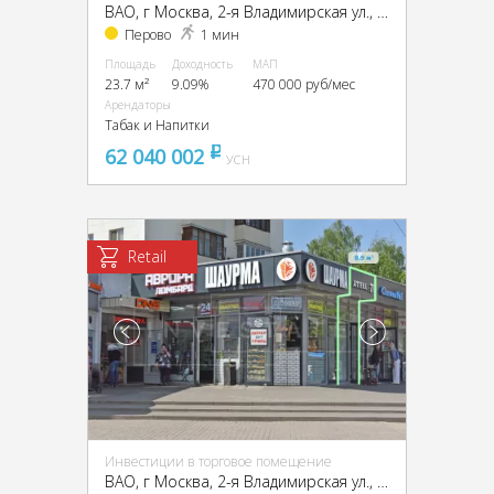
ВАО, г Москва, 2-я Владимирская ул., 38/18
Перово
1 мин
Площадь
Доходность
МАП
23.7 м²
9.09%
470 000 руб/мес
Арендаторы
Табак и Напитки
62 040 002
pуб
УСН
Retail
Инвестиции в торговое помещение
ВАО, г Москва, 2-я Владимирская ул., 38/18