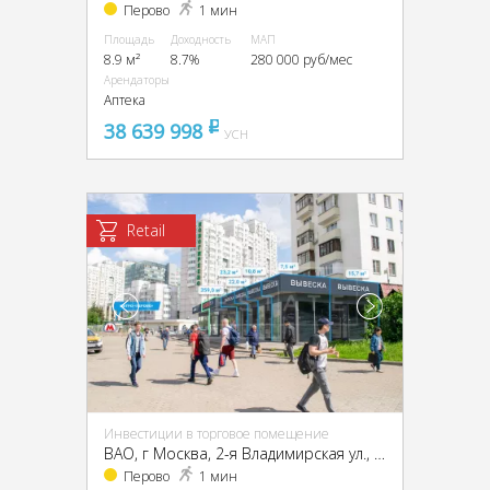
Перово
1 мин
Площадь
Доходность
МАП
8.9 м²
8.7%
280 000 руб/мес
Арендаторы
Аптека
38 639 998
pуб
УСН
Retail
Инвестиции в торговое помещение
ВАО, г Москва, 2-я Владимирская ул., 38/18
Перово
1 мин