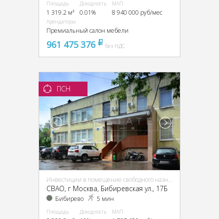
Площадь
Доходность
МАП
1 319.2 м²
0.01%
8 940 000 руб/мес
Арендаторы
Премиальный салон мебели
961 475 376
pуб
без НДС
ПСН
Инвестиции в помещение свободного назначения (ПСН)
CВАО, г Москва, Бибиревская ул., 17Б
Бибирево
5 мин
Площадь
Доходность
МАП