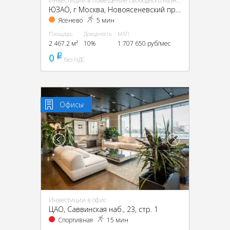
Инвестиции в помещение свободного назначения (ПСН)
ЮЗАО, г Москва, Новоясеневский пр-т, 13, кор. 2
Ясенево
5 мин
Площадь
Доходность
МАП
2 467.2 м²
10%
1 707 650 руб/мес
0
pуб
без НДС
Офисы
Инвестиции в офис
ЦАО, Саввинская наб., 23, стр. 1
Спортивная
15 мин