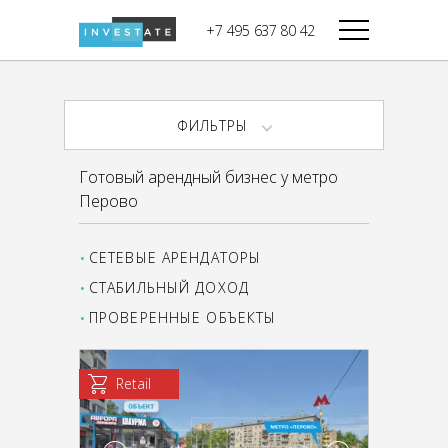
строительства
+7 495 637 80 42
Дикси
В башне
Башня Федерация-II
Верный
Запад
ФИЛЬТРЫ
Башня Федерация-I
Мираторг
Восток
Готовый арендный бизнес у метро
Город Столиц,
Магнолия
Перово
Северный блок
Город Столиц,
Южный блок
СЕТЕВЫЕ АРЕНДАТОРЫ
СТАБИЛЬНЫЙ ДОХОД
ПРОВЕРЕННЫЕ ОБЪЕКТЫ
Retail