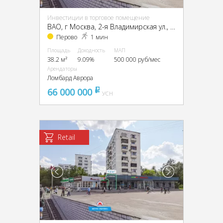
Инвестиции в торговое помещение
ВАО, г Москва, 2-я Владимирская ул., 38/18
Перово
1 мин
Площадь
Доходность
МАП
38.2 м²
9.09%
500 000 руб/мес
Арендаторы
Ломбард Аврора
66 000 000
pуб
УСН
Retail