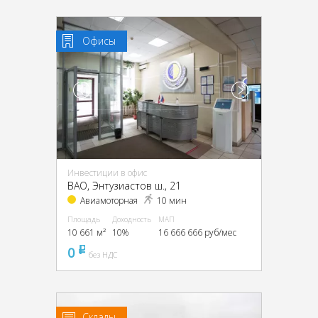
Офисы
Инвестиции в офис
ВАО, Энтузиастов ш., 21
Авиамоторная
10 мин
Площадь
Доходность
МАП
10 661 м²
10%
16 666 666 руб/мес
0
pуб
без НДС
Склады