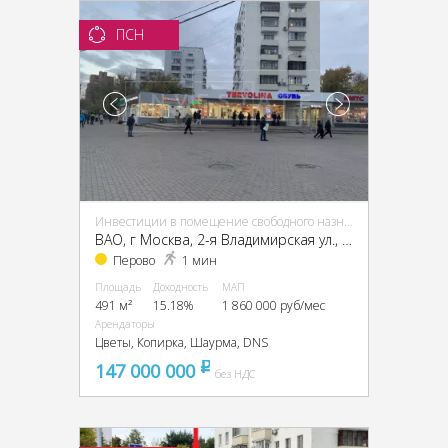
ПСН
Инвестиции в помещение свободного назначения (ПСН)
ВАО, г Москва, 2-я Владимирская ул., 38/18
Перово
1 мин
Площадь
Доходность
МАП
491 м²
15.18%
1 860 000 руб/мес
Арендаторы
Цветы, Копирка, Шаурма, DNS
147 000 000
pуб
без НДС