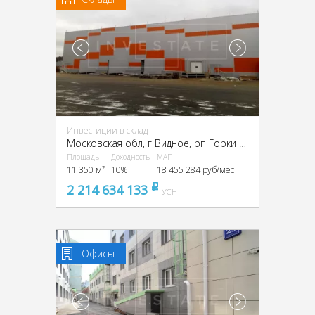
Инвестиции в склад
Московская обл, г Видное, рп Горки Ленинские, Промзона Технопарк улица Восточная, Московская обл., промзона Технопарк, Восточная ул.
Площадь
Доходность
МАП
11 350 м²
10%
18 455 284 руб/мес
2 214 634 133
pуб
УСН
Офисы