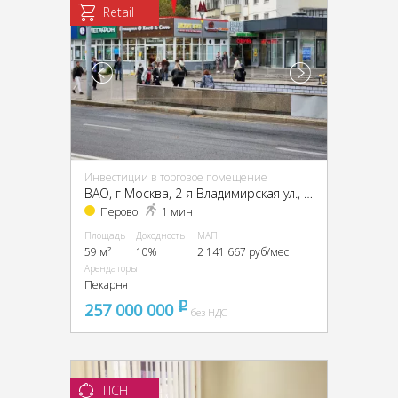
Retail
Инвестиции в торговое помещение
ВАО, г Москва, 2-я Владимирская ул., 38/18
Перово
1 мин
Площадь
Доходность
МАП
59 м²
10%
2 141 667 руб/мес
Арендаторы
Пекарня
257 000 000
pуб
без НДС
ПСН