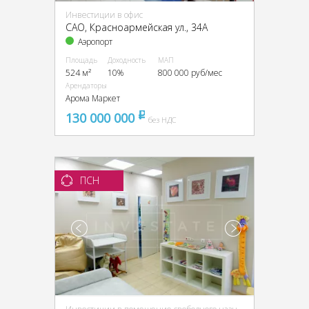
Инвестиции в офис
CАО, Красноармейская ул., 34А
Аэропорт
Площадь
Доходность
МАП
524 м²
10%
800 000 руб/мес
Арендаторы
Арома Маркет
130 000 000
pуб
без НДС
ПСН