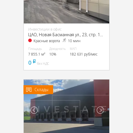
Инвестиции в офис
ЦАО, Новая Басманная ул., 23, стр. 1А, 1Б, 2, 4
Красные ворота
10 мин
Площадь
Доходность
МАП
7 855.1 м²
10%
182 631 руб/мес
0
pуб
без НДС
Склады