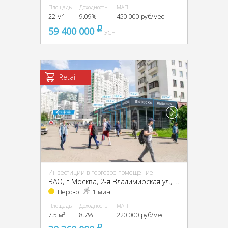
Площадь
Доходность
МАП
22 м²
9.09%
450 000 руб/мес
59 400 000
pуб
УСН
Retail
Инвестиции в торговое помещение
ВАО, г Москва, 2-я Владимирская ул., 38/18
Перово
1 мин
Площадь
Доходность
МАП
7.5 м²
8.7%
220 000 руб/мес