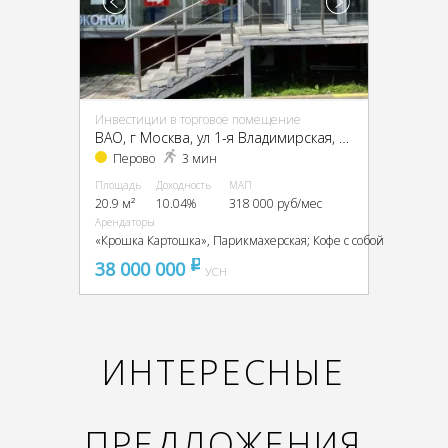
Инвестиции в торговое помещение
ВАО, г Москва, ул 1-я Владимирская, д 37/15
Перово
3 мин
Площадь
Доходность
МАП
20.9 м²
10.04%
318 000 руб/мес
Арендаторы
«Крошка Картошка», Парикмахерская; Кофе с собой
38 000 000
pуб
УСН
ИНТЕРЕСНЫЕ
ПРЕДЛОЖЕНИЯ