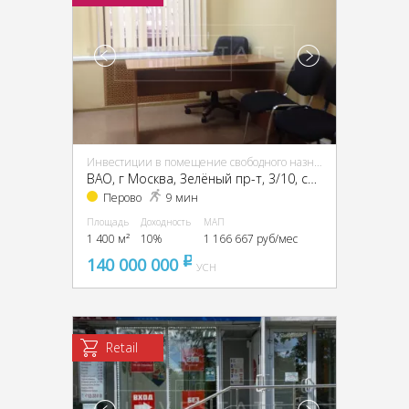
Инвестиции в помещение свободного назначения (ПСН)
ВАО, г Москва, Зелёный пр-т, 3/10, стр. 15
Перово
9 мин
Площадь
Доходность
МАП
1 400 м²
10%
1 166 667 руб/мес
140 000 000
pуб
УСН
Retail