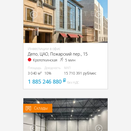
Инвестиции в офис
Депо, ЦАО, Пожарский пер., 15
Кропоткинская
5 мин
Площадь
Доходность
МАП
3 040 м²
10%
15 710 391 руб/мес
1 885 246 880
pуб
без НДС
Склады