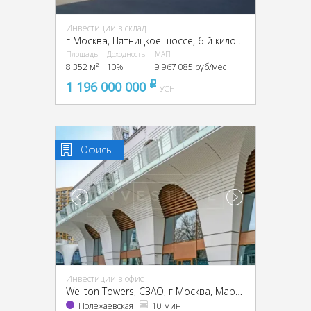
Инвестиции в склад
г Москва, Пятницкое шоссе, 6-й километр, г Москва, Пятницкое ш., 6
Площадь
Доходность
МАП
8 352 м²
10%
9 967 085 руб/мес
1 196 000 000
pуб
УСН
Офисы
Инвестиции в офис
Wellton Towers, CЗАО, г Москва, Маршала Жукова пр-т, 39
Полежаевская
10 мин