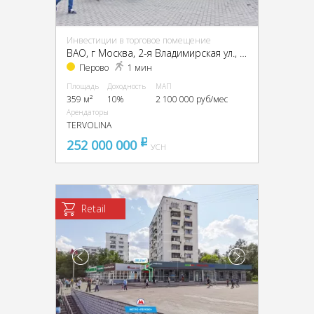
Инвестиции в торговое помещение
ВАО, г Москва, 2-я Владимирская ул., 38/18
Перово
1 мин
Площадь
Доходность
МАП
359 м²
10%
2 100 000 руб/мес
Арендаторы
TERVOLINA
252 000 000
pуб
УСН
Retail