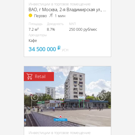
Инвестиции в торговое помещение
ВАО, г Москва, 2-я Владимирская ул., 38/18
Перово
1 мин
Площадь
Доходность
МАП
7.2 м²
8.7%
250 000 руб/мес
Арендаторы
Кафе
34 500 000
pуб
УСН
Retail
Инвестиции в торговое помещение