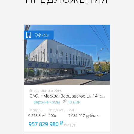
Офисы
Инвестиции в офис
ЮАО, г Москва, Варшавское ш., 14, стр. 1
Верхние Котлы
10 мин
Площадь
Доходность
МАП
9 578.3 м²
10%
7 981 917 руб/мес
957 829 980
pуб
без НДС