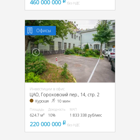
460 000 000
pуб
без НДС
Офисы
Инвестиции в офис
ЦАО, Гороховский пер., 14, стр. 2
Курская
10 мин
Площадь
Доходность
МАП
624.7 м²
10%
1 833 338 руб/мес
220 000 000
pуб
без НДС