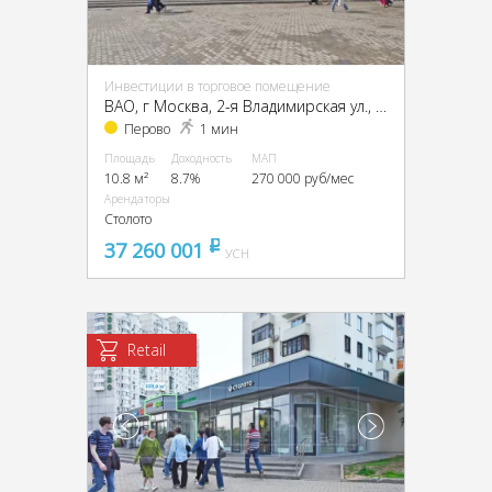
Инвестиции в торговое помещение
ВАО, г Москва, 2-я Владимирская ул., 38/18
Перово
1 мин
Площадь
Доходность
МАП
10.8 м²
8.7%
270 000 руб/мес
Арендаторы
Столото
37 260 001
pуб
УСН
Retail