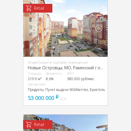
Retail
Инвестиции в торговое помещение
Новые Островцы, МО, Раменский г.о., дер. Островцы, Летчика Волчкова ул., 3
Площадь
Доходность
МАП
219.9 м²
8.6%
380 000 руб/мес
Арендаторы
Продукты, Пункт выдачи Wildberries, Бристоль
53 000 000
pуб
УСН
Retail