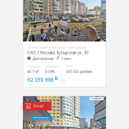
Инвестиции в торговое помещение
CАО, г Москва, Бутырская ул., 97
Дмитровская
1 мин
Площадь
Доходность
МАП
80.7 м²
9.09%
470 000 руб/мес
62 039 998
pуб
УСН
Retail