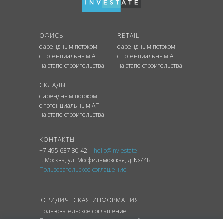
ОФИСЫ
RETAIL
с арендным потоком
с арендным потоком
с потенциальным АП
с потенциальным АП
на этапе строительства
на этапе строительства
СКЛАДЫ
с арендным потоком
с потенциальным АП
на этапе строительства
КОНТАКТЫ
+7 495 637 80 42
hello@inv.estate
г. Москва
,
ул.
Мосфильмовская, д. №74Б
Пользовательское соглашение
ЮРИДИЧЕСКАЯ ИНФОРМАЦИЯ
Пользовательское соглашение
Политика конфиденциальности сайта