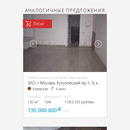
АНАЛОГИЧНЫЕ ПРЕДЛОЖЕНИЯ
Retail
Инвестиции в торговое помещение
ЗАО, г Москва, Кутузовский пр-т, 9, кор. 1
Киевская
6 мин
Площадь
Доходность
МАП
130 м²
10%
1 083 333 руб/мес
130 000 000
pуб
УСН