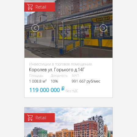
Retail
Инвестиции в торговое помещение
Королев ул. Горького д.14Г
Площадь
Доходность
МАП
1 008.8 м²
10%
991 667 руб/мес
119 000 000
pуб
без НДС
Retail