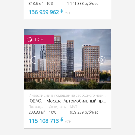
818.6 м²
10%
1 141 333 руб/мес
136 959 962
pуб
УСН
ПСН
Инвестиции в помещение свободного назначения (ПСН)
ЮВАО, г Москва, Автомобильный пр-д, 4
Площадь
Доходность
МАП
203.83 м²
10%
959 239 руб/мес
115 108 713
pуб
УСН