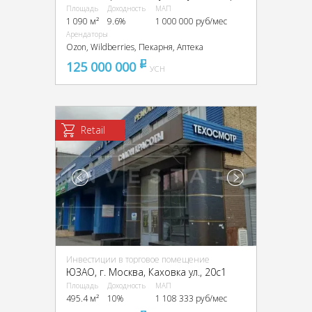
Площадь
Доходность
МАП
1 090 м²
9.6%
1 000 000 руб/мес
Арендаторы
Ozon, Wildberries, Пекарня, Аптека
125 000 000
pуб
УСН
Retail
Инвестиции в торговое помещение
ЮЗАО, г. Москва, Каховка ул., 20с1
Площадь
Доходность
МАП
495.4 м²
10%
1 108 333 руб/мес