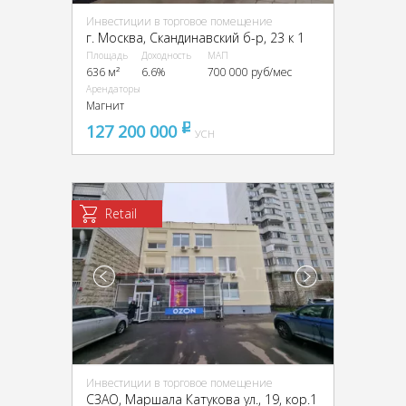
Инвестиции в торговое помещение
г. Москва, Скандинавский б-р, 23 к 1
Площадь
Доходность
МАП
636 м²
6.6%
700 000 руб/мес
Арендаторы
Магнит
127 200 000
pуб
УСН
Retail
Инвестиции в торговое помещение
CЗАО, Маршала Катукова ул., 19, кор.1