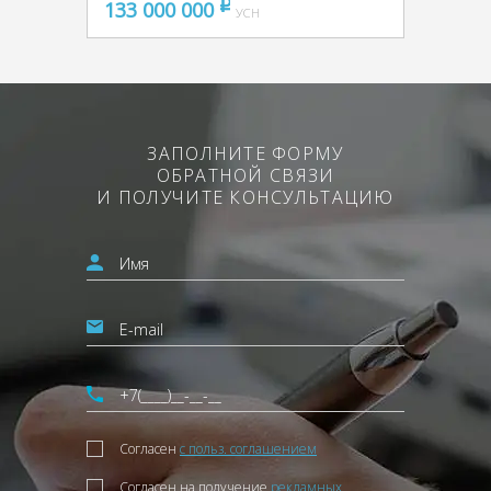
133 000 000
pуб
УСН
ЗАПОЛНИТЕ ФОРМУ
ОБРАТНОЙ СВЯЗИ
И ПОЛУЧИТЕ КОНСУЛЬТАЦИЮ
Согласен
с польз. соглашением
Согласен на получение
рекламных