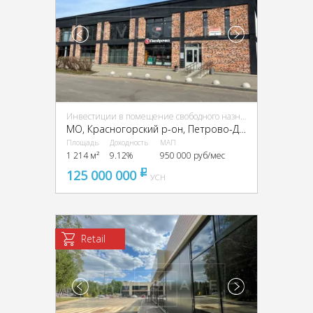
Инвестиции в помещение свободного назначения (ПСН)
МО, Красногорский р-он, Петрово-Дальнее, Ленинский, 1а
Площадь
Доходность
МАП
1 214 м²
9.12%
950 000 руб/мес
125 000 000
pуб
УСН
Retail