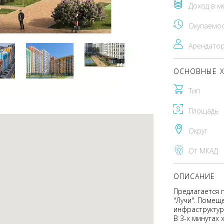
Доход в м
Окупаемо
Арендато
ОСНОВНЫЕ Х
Тип
Площадь
Округ
От МКАД
ОПИСАНИЕ
Предлагается 
"Лучи". Помеще
инфраструктур
В 3-х минутах