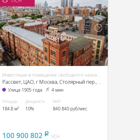
ПСН
Инвестиции в помещение свободного назначения (ПСН)
Рассвет, ЦАО, г Москва, Столярный пер., 3, кор. 1-13, 15
Улица 1905 года
4 мин
Площадь
Доходность
МАП
184.8 м²
10%
840 840 руб/мес
100 900 802
pуб
УСН