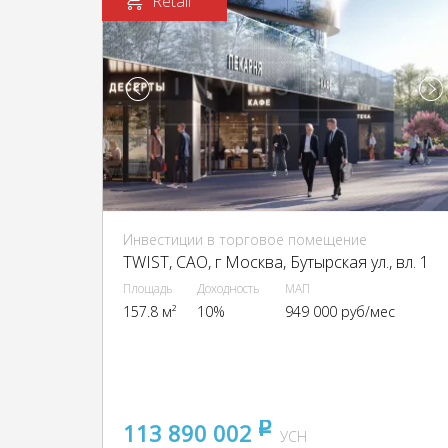
Retail
Инвестиции в торговое помещение
TWIST, CАО, г Москва, Бутырская ул., вл. 1
Площадь
Доходность
МАП
157.8 м²
10%
949 000 руб/мес
113 890 002
pуб
УСН