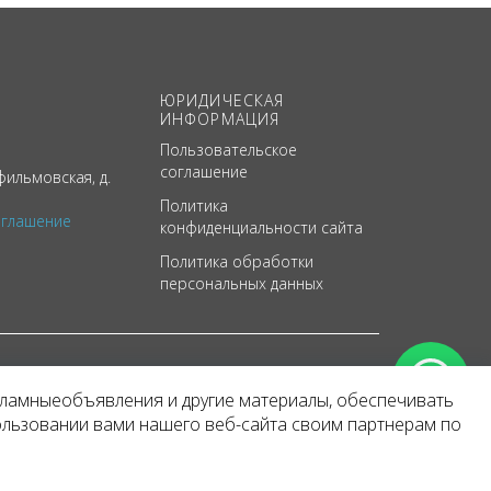
ЮРИДИЧЕСКАЯ
ИНФОРМАЦИЯ
Пользовательское
соглашение
ильмовская, д.
Политика
оглашение
конфиденциальности сайта
Политика обработки
персональных данных
кламныеобъявления и другие материалы, обеспечивать
арактер
ользовании вами нашего веб-сайта своим партнерам по
 уведомления.