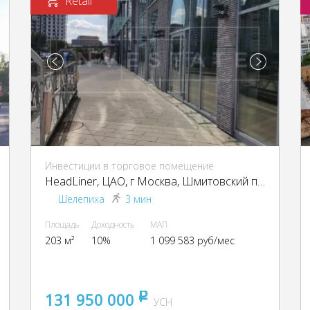
Retail
Инвестиции в торговое помещение
HeadLiner, ЦАО, г Москва, Шмитовский пр-д, 39, кор. 10
Шелепиха
3 мин
Площадь
Доходность
МАП
203 м²
10%
1 099 583 руб/мес
131 950 000
pуб
УСН