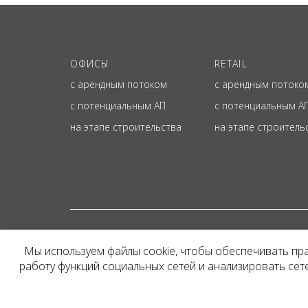
ОФИСЫ
RETAIL
с арендным потоком
с арендным потоко
с потенциальным АП
с потенциальным А
на этапе строительства
на этапе строитель
© ОФИЦИАЛЬНЫЙ СА
Мы используем файлы cookie, чтобы обеспечивать пр
Представленная на сайт
работу функций социальных сетей и анализировать се
и не является публичн