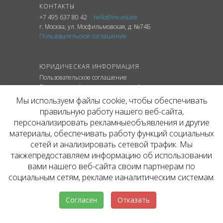
КОНТАКТЫ
+7 495 637 80 42
hello@inv.estate
г. Москва
,
ул.
Мосфильмовская, д. №74Б
Пользовательское соглашение
ЮРИДИЧЕСКАЯ ИНФОРМАЦИЯ
Пользовательское соглашение
Политика конфиденциальности сайта
Политика обработки персональных данных
Мы используем файлы cookie, чтобы обеспечивать
правильную работу нашего веб-сайта,
персонализировать рекламныеобъявления и другие
материалы, обеспечивать работу функций социальных
© ОФИЦИАЛЬНЫЙ САЙТ КОМПАНИИ
сетей и анализировать сетевой трафик. Мы
INVESTATE, 2026
такжепредоставляем информацию об использовании
Представленная на сайте агентства информация,
в т.ч. стоимости объектов, носит информационный
вами нашего веб-сайта своим партнерам по
характер и не является публичной офертой. Условия
социальным сетям, рекламе ианалитическим системам.
аренды объекта могут быть изменены собственником
без уведомления.
Согласен
Отказать