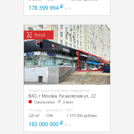
178 399 994
pуб
УСН
Retail
Инвестиции в торговое помещение
ВАО, г Москва, Русаковская ул., 22
Сокольники
3 мин
Площадь
Доходность
МАП
220 м²
10%
1 375 000 руб/мес
165 000 000
pуб
УСН