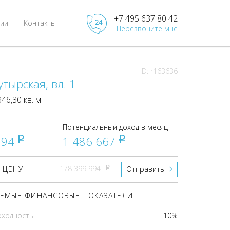
+7 495 637 80 42
ии
Контакты
Перезвоните мне
ID: r163636
утырская, вл. 1
6,30 кв. м
Потенциальный доход в месяц
994
1 486 667
pуб
pуб
pуб
 ЦЕНУ
Отправить
ЕМЫЕ ФИНАНСОВЫЕ ПОКАЗАТЕЛИ
оходность
10%