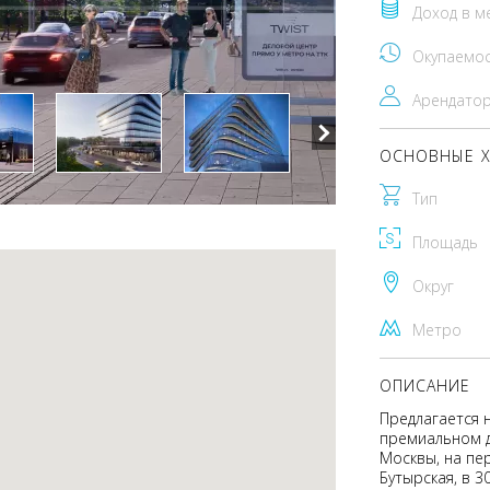
Доход в м
Окупаемо
Арендато
ОСНОВНЫЕ Х
Тип
Площадь
Округ
Метро
ОПИСАНИЕ
Предлагается 
премиальном д
Москвы, на пе
Бутырская, в 3