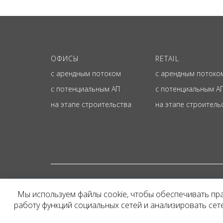
ОФИСЫ
RETAIL
с арендным потоком
с арендным потоко
с потенциальным АП
с потенциальным А
на этапе строительства
на этапе строитель
© ОФИЦИАЛЬНЫЙ СА
Мы используем файлы cookie, чтобы обеспечивать пр
Представленная на сайт
работу функций социальных сетей и анализировать се
и не является публичн