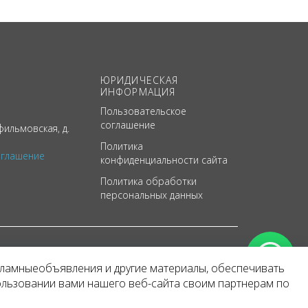
ЮРИДИЧЕСКАЯ
ИНФОРМАЦИЯ
Пользовательское
соглашение
ильмовская, д.
Политика
оглашение
конфиденциальности сайта
Политика обработки
персональных данных
кламныеобъявления и другие материалы, обеспечивать
арактер
ользовании вами нашего веб-сайта своим партнерам по
 уведомления.