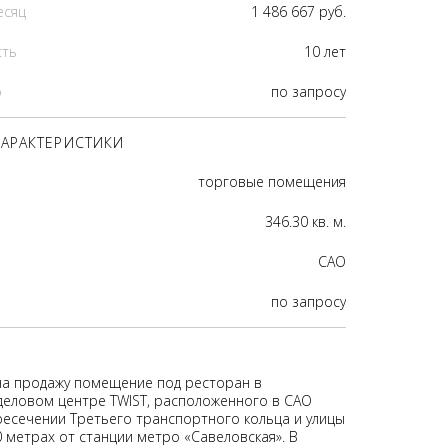
есяц
1 486 667 руб.
сть
10 лет
р
по запросу
АРАКТЕРИСТИКИ
торговые помещения
346.30 кв. м.
CАО
по запросу
на продажу помещение под ресторан в
еловом центре TWIST, расположенного в САО
ресечении Третьего транспортного кольца и улицы
0 метрах от станции метро «Савеловская». В