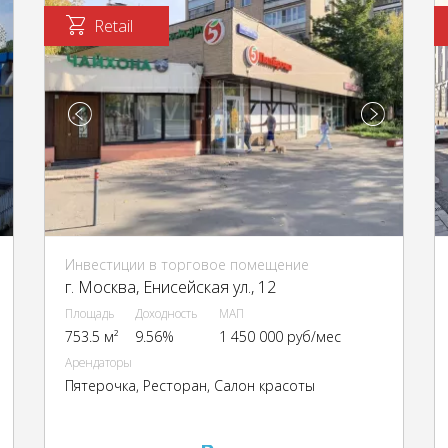
Retail
Инвестиции в торговое помещение
г. Москва, Енисейская ул., 12
Площадь
Доходность
МАП
753.5 м²
9.56%
1 450 000 руб/мес
Арендаторы
Пятерочка, Ресторан, Салон красоты