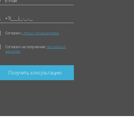
Согласен
с польз. соглашением
Согласен на получение
рекламных
рассылок
Получить консультацию