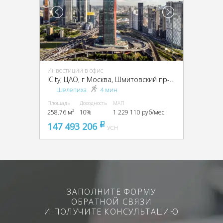
Инвестиции в офис
ICity, ЦАО, г Москва, Шмитовский пр-д, вл. 37
Шелепиха
4 мин
Площадь
Доходность
МАП
258.76 м²
10%
1 229 110 руб/мес
147 493 206
pуб
УСН
ЗАПОЛНИТЕ ФОРМУ
ОБРАТНОЙ СВЯЗИ
И ПОЛУЧИТЕ КОНСУЛЬТАЦИЮ