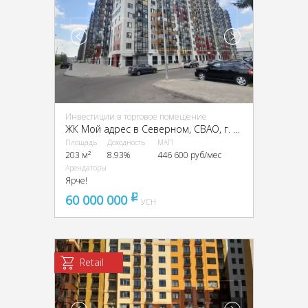
Инвестиции в торговое помещение
ЖК Мой адрес в Северном, CВАО, г. Москва, Долгопрудная аллея, 14к1
Площадь
Доходность
МАП
203 м²
8.93%
446 600 руб/мес
Арендаторы
Ярче!
60 000 000
pуб
УСН
Retail