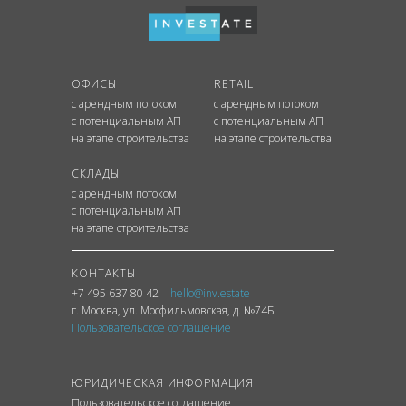
ОФИСЫ
RETAIL
с арендным потоком
с арендным потоком
с потенциальным АП
с потенциальным АП
на этапе строительства
на этапе строительства
СКЛАДЫ
с арендным потоком
с потенциальным АП
на этапе строительства
КОНТАКТЫ
+7 495 637 80 42
hello@inv.estate
г. Москва
,
ул.
Мосфильмовская, д. №74Б
Пользовательское соглашение
ЮРИДИЧЕСКАЯ ИНФОРМАЦИЯ
Пользовательское соглашение