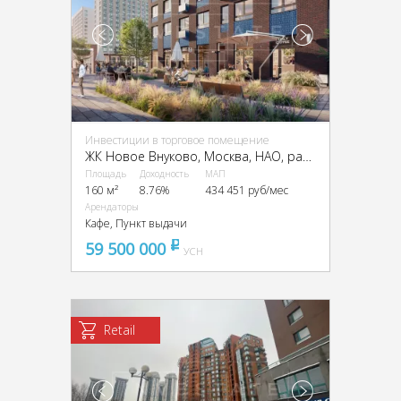
Инвестиции в торговое помещение
ЖК Новое Внуково, Москва, НАО, район Внуково, Аэростатная ул., 6к5
Площадь
Доходность
МАП
160 м²
8.76%
434 451 руб/мес
Арендаторы
Кафе, Пункт выдачи
59 500 000
pуб
УСН
Retail