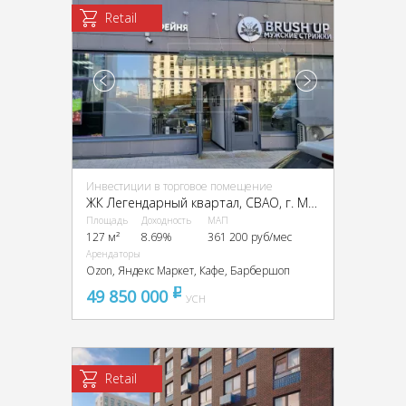
Retail
Инвестиции в торговое помещение
ЖК Легендарный квартал, CВАО, г. Москва, Берёзовая аллея, 19к3
Площадь
Доходность
МАП
127 м²
8.69%
361 200 руб/мес
Арендаторы
Ozon, Яндекс Маркет, Кафе, Барбершоп
49 850 000
pуб
УСН
Retail