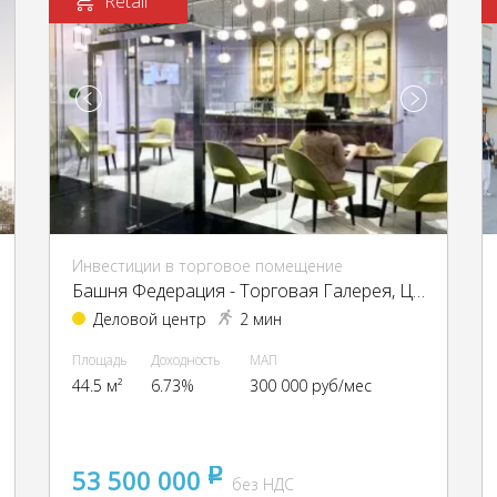
Retail
Инвестиции в торговое помещение
Башня Федерация - Торговая Галерея, ЦАО, г Москва, Пресненская наб, д 12
Деловой центр
2 мин
Площадь
Доходность
МАП
44.5 м²
6.73%
300 000 руб/мес
53 500 000
pуб
без НДС