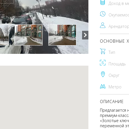
Доход в м
Окупаемо
Арендато
ОСНОВНЫЕ Х
Тип
Площадь
Округ
Метро
ОПИСАНИЕ
Предлагается 
премиум-класса
«Золотые ключ
переменной эт