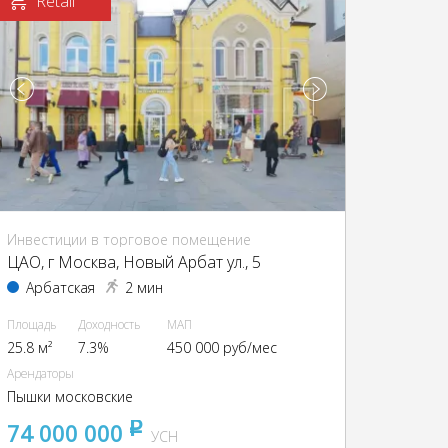
Retail
Инвестиции в торговое помещение
ЦАО, г Москва, Новый Арбат ул., 5
Арбатская
2 мин
Площадь
Доходность
МАП
25.8 м²
7.3%
450 000 руб/мес
Арендаторы
Пышки московские
74 000 000
pуб
УСН