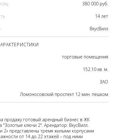
есяц
380 000 руб.
сть
14 лет
р
ВкусВилл
АРАКТЕРИСТИКИ
торговые помещения
152.10 кв. м.
ЗАО
Ломоносовский проспект 12 мин. пешком
на продажу готовый арендный бизнес в ЖК
 "Золотые ключи 2". Арендатор: ВкусВилл.
и 2» представлены тремя жилыми корпусами
ажности от 14 до 22 этажей – под ними