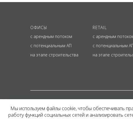
ОФИСЫ
RETAIL
с арендным потоком
с арендным потоко
с потенциальным АП
с потенциальным А
на этапе строительства
на этапе строитель
© ОФИЦИАЛЬНЫЙ СА
Мы используем файлы cookie, чтобы обеспечивать пр
Представленная на сайт
работу функций социальных сетей и анализировать се
и не является публичн