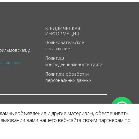
ЮРИДИЧЕСКАЯ
ИНФОРМАЦИЯ
Пользовательское
соглашение
ильмовская, д.
Политика
оглашение
конфиденциальности сайта
Политика обработки
персональных данных
кламныеобъявления и другие материалы, обеспечивать
арактер
ользовании вами нашего веб-сайта своим партнерам по
 уведомления.