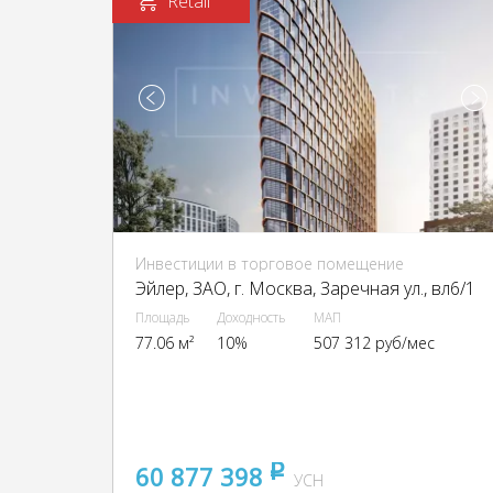
Retail
Инвестиции в торговое помещение
Эйлер, ЗАО, г. Москва, Заречная ул., вл6/1
Площадь
Доходность
МАП
77.06 м²
10%
507 312 руб/мес
60 877 398
pуб
УСН