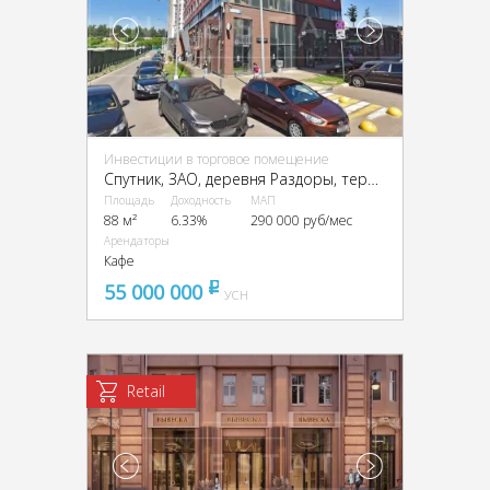
Инвестиции в торговое помещение
Спутник, ЗАО, деревня Раздоры, территория Мякинино
Площадь
Доходность
МАП
88 м²
6.33%
290 000 руб/мес
Арендаторы
Кафе
55 000 000
pуб
УСН
Retail