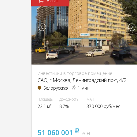
Retail
Инвестиции в торговое помещение
CАО, г Москва, Ленинградский пр-т, 4/2
Белорусская
1 мин
Площадь
Доходность
МАП
22.1 м²
8.7%
370 000 руб/мес
51 060 001
pуб
УСН