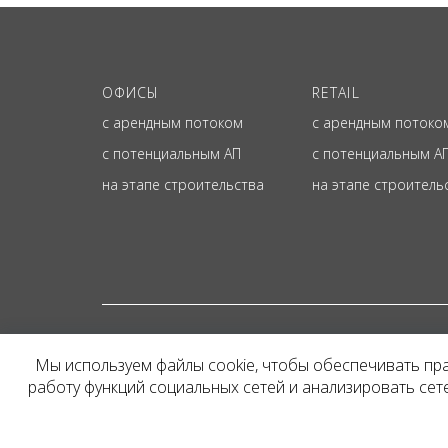
ОФИСЫ
RETAIL
с арендным потоком
с арендным потоко
с потенциальным АП
с потенциальным А
на этапе строительства
на этапе строитель
© ОФИЦИАЛЬНЫЙ СА
Мы используем файлы cookie, чтобы обеспечивать пр
Представленная на сайт
работу функций социальных сетей и анализировать се
и не является публичн