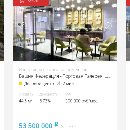
Retail
Инвестиции в торговое помещение
Башня Федерация - Торговая Галерея, ЦАО, г Москва, Пресненская наб, д 12
Деловой центр
2 мин
Площадь
Доходность
МАП
44.5 м²
6.73%
300 000 руб/мес
53 500 000
pуб
без НДС