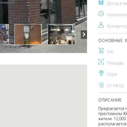
Доход в м
Окупаемо
Арендато
ОСНОВНЫЕ Х
Тип
Площадь
Округ
От МКАД
ОПИСАНИЕ
Предлагается 
престижном ЖК
жители. 12,00
располагается