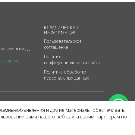
ЮРИДИЧЕСКАЯ
ИНФОРМАЦИЯ
Пользовательское
соглашение
ильмовская, д.
Политика
оглашение
конфиденциальности сайта
Политика обработки
персональных данных
кламныеобъявления и другие материалы, обеспечивать
арактер
ользовании вами нашего веб-сайта своим партнерам по
 уведомления.