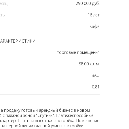
есяц
290 000 руб.
сть
16 лет
р
Кафе
АРАКТЕРИСТИКИ
торговые помещения
88.00 кв. м.
ЗАО
0.81
на продажу готовый арендный бизнес в новом
 с пляжной зоной "Спутник". Платежеспособные
0 квартир. Плотная высотная застройка. Помещение
 на первой линии главной улицы застройки.