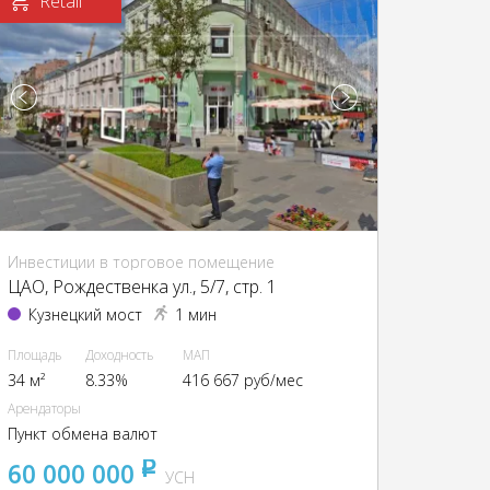
Retail
Инвестиции в торговое помещение
ЦАО, Рождественка ул., 5/7, стр. 1
Кузнецкий мост
1 мин
Площадь
Доходность
МАП
34 м²
8.33%
416 667 руб/мес
Арендаторы
Пункт обмена валют
60 000 000
pуб
УСН