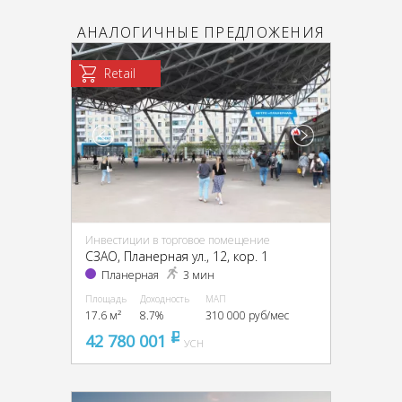
АНАЛОГИЧНЫЕ ПРЕДЛОЖЕНИЯ
Retail
Инвестиции в торговое помещение
CЗАО, Планерная ул., 12, кор. 1
Планерная
3 мин
Площадь
Доходность
МАП
17.6 м²
8.7%
310 000 руб/мес
42 780 001
pуб
УСН