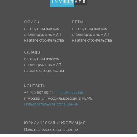
ОФИСЫ
RETAIL
с арендным потоком
с арендным потоком
с потенциальным АП
с потенциальным АП
на этапе строительства
на этапе строительства
СКЛАДЫ
с арендным потоком
с потенциальным АП
на этапе строительства
КОНТАКТЫ
+7 495 637 80 42
hello@inv.estate
г. Москва
,
ул.
Мосфильмовская, д. №74Б
Пользовательское соглашение
ЮРИДИЧЕСКАЯ ИНФОРМАЦИЯ
Пользовательское соглашение
Политика конфиденциальности сайта