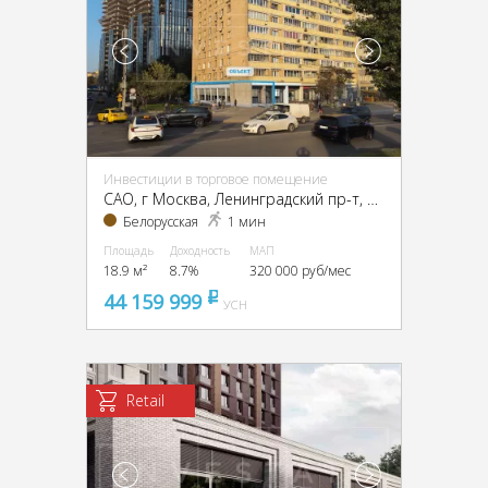
Инвестиции в торговое помещение
CАО, г Москва, Ленинградский пр-т, 4/2
Белорусская
1 мин
Площадь
Доходность
МАП
18.9 м²
8.7%
320 000 руб/мес
44 159 999
pуб
УСН
Retail