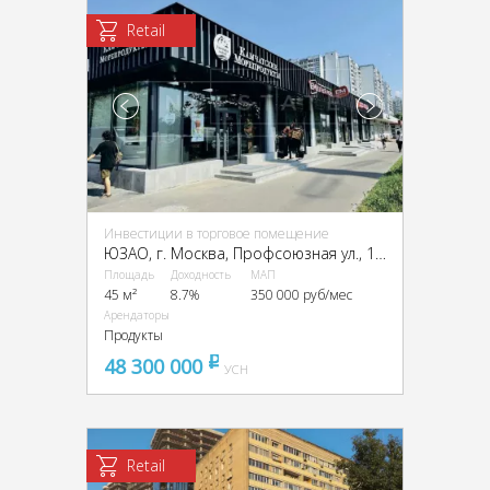
Retail
Инвестиции в торговое помещение
ЮЗАО, г. Москва, Профсоюзная ул., 152к1
Площадь
Доходность
МАП
45 м²
8.7%
350 000 руб/мес
Арендаторы
Продукты
48 300 000
pуб
УСН
Retail