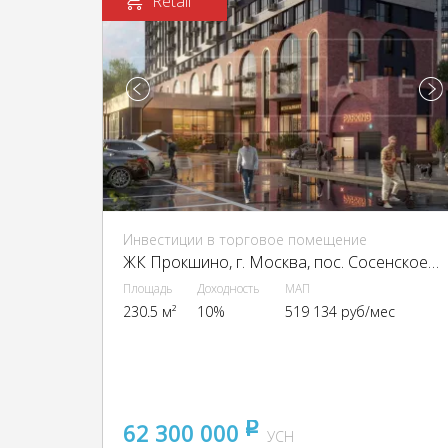
Retail
Инвестиции в торговое помещение
ЖК Прокшино, г. Москва, пос. Сосенское, ЖК Прокшино, Прокшинский пр-кт, 9
Площадь
Доходность
МАП
230.5 м²
10%
519 134 руб/мес
62 300 000
pуб
УСН