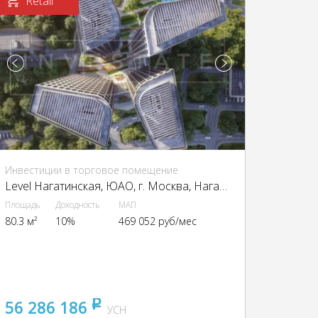
Retail
Инвестиции в торговое помещение
Level Нагатинская, ЮАО, г. Москва, Нагатинская наб., 10А
Площадь
Доходность
МАП
80.3 м²
10%
469 052 руб/мес
56 286 186
pуб
УСН