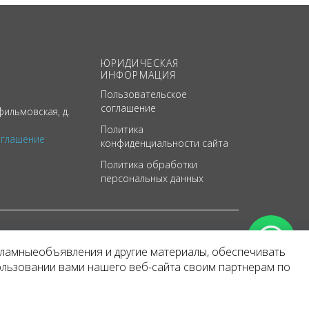
ЮРИДИЧЕСКАЯ
ИНФОРМАЦИЯ
Пользовательское
соглашение
ильмовская, д.
Политика
оглашение
конфиденциальности сайта
Политика обработки
персональных данных
кламныеобъявления и другие материалы, обеспечивать
арактер
ользовании вами нашего веб-сайта своим партнерам по
 уведомления.