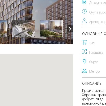
Доход в м
Окупаемо
Арендато
ОСНОВНЫЕ Х
Тип
Площадь
Округ
Метро
ОПИСАНИЕ
Предлагается 
Хорошая транс
добраться до ц
престижной ра