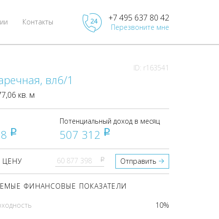
+7 495 637 80 42
ии
Контакты
Перезвоните мне
ID: r163541
аречная, вл6/1
,06 кв. м
Потенциальный доход в месяц
98
507 312
pуб
pуб
pуб
 ЦЕНУ
Отправить
ЕМЫЕ ФИНАНСОВЫЕ ПОКАЗАТЕЛИ
оходность
10%