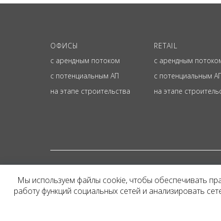
ОФИСЫ
RETAIL
с арендным потоком
с арендным потоко
с потенциальным АП
с потенциальным А
на этапе строительства
на этапе строитель
© ОФИЦИАЛЬНЫЙ СА
Мы используем файлы cookie, чтобы обеспечивать пр
Представленная на сайт
работу функций социальных сетей и анализировать се
и не является публичн