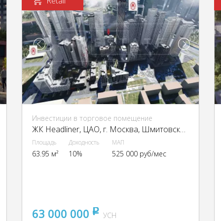
Retail
Инвестиции в торговое помещение
ЖК Headliner, ЦАО, г. Москва, Шмитовский пр-д, 39к6
Площадь
Доходность
МАП
63.95 м²
10%
525 000 руб/мес
63 000 000
pуб
УСН