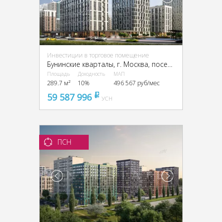
Инвестиции в торговое помещение
Бунинские кварталы, г. Москва, поселение Сосенское
Площадь
Доходность
МАП
289.7 м²
10%
496 567 руб/мес
59 587 996
pуб
УСН
ПСН