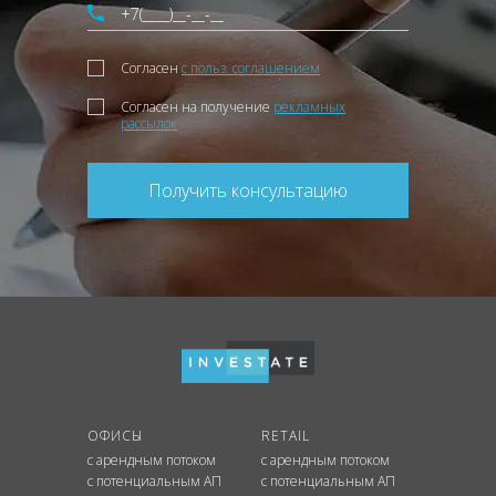
Согласен
с польз. соглашением
Согласен на получение
рекламных
рассылок
Получить консультацию
ОФИСЫ
RETAIL
с арендным потоком
с арендным потоком
с потенциальным АП
с потенциальным АП