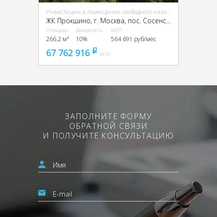
Инвестиции в помещение свободного назначения (ПСН)
ЖК Прокшино, г. Москва, пос. Сосенское, ЖК Прокшино, Прокшинский пр-кт, 9
Площадь
Доходность
МАП
266.2 м²
10%
564 691 руб/мес
67 762 916
pуб
УСН
ЗАПОЛНИТЕ ФОРМУ
ОБРАТНОЙ СВЯЗИ
И ПОЛУЧИТЕ КОНСУЛЬТАЦИЮ