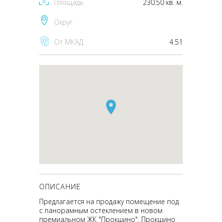
Площадь
230.50 кв. м.
Округ
От МКАД
4.51
ОПИСАНИЕ
Предлагается на продажу помещение под
с панорамным остеклением в новом
премиальном ЖК "Прокшино". Прокшино