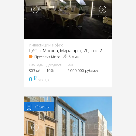
Инвестиции в офис
ЦАО, г Москва, Мира пр-т, 20, стр. 2
Проспект Мира
5 мин
Площадь
Доходность
МАП
803 м²
10%
2 000 000 руб/мес
0
pуб
без НДС
Офисы