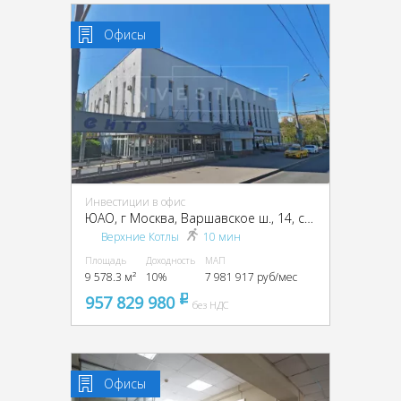
Офисы
Инвестиции в офис
ЮАО, г Москва, Варшавское ш., 14, стр. 1
Верхние Котлы
10 мин
Площадь
Доходность
МАП
9 578.3 м²
10%
7 981 917 руб/мес
957 829 980
pуб
без НДС
Офисы