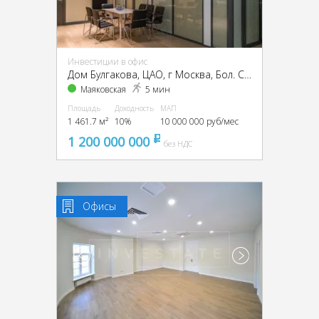
Инвестиции в офис
Дом Булгакова, ЦАО, г Москва, Бол. Садовая ул., 10
Маяковская
5 мин
Площадь
Доходность
МАП
1 461.7 м²
10%
10 000 000 руб/мес
1 200 000 000
pуб
без НДС
Офисы