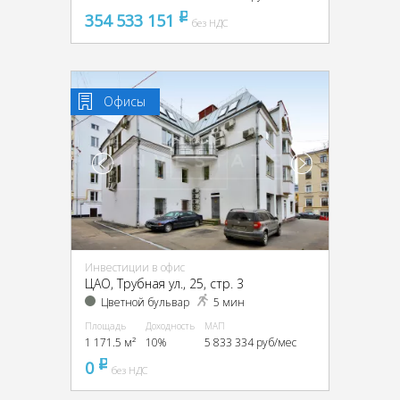
354 533 151
pуб
без НДС
Офисы
Инвестиции в офис
ЦАО, Трубная ул., 25, стр. 3
Цветной бульвар
5 мин
Площадь
Доходность
МАП
1 171.5 м²
10%
5 833 334 руб/мес
0
pуб
без НДС