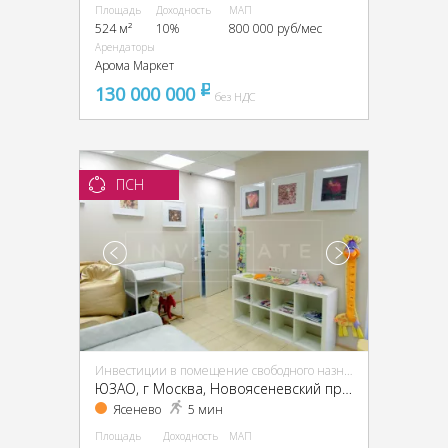
Площадь
Доходность
МАП
524 м²
10%
800 000 руб/мес
Арендаторы
Арома Маркет
130 000 000
pуб
без НДС
ПСН
Инвестиции в помещение свободного назначения (ПСН)
ЮЗАО, г Москва, Новоясеневский пр-т, 13, кор. 2
Ясенево
5 мин
Площадь
Доходность
МАП