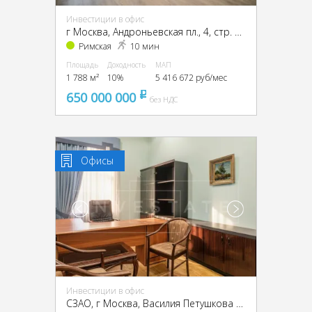
Инвестиции в офис
г Москва, Андроньевская пл., 4, стр. 1, 2, 3, ЦАО, г Москва, Андроньевская пл., 4, стр. 1
Римская
10 мин
Площадь
Доходность
МАП
1 788 м²
10%
5 416 672 руб/мес
650 000 000
pуб
без НДС
Офисы
Инвестиции в офис
CЗАО, г Москва, Василия Петушкова ул., 27