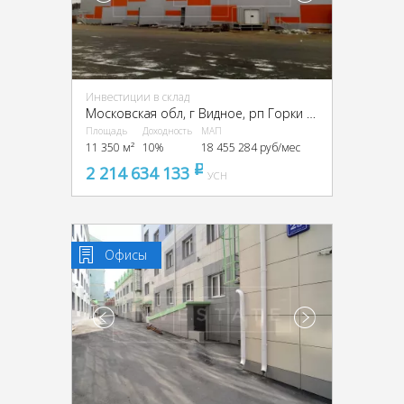
Инвестиции в склад
Московская обл, г Видное, рп Горки Ленинские, Промзона Технопарк улица Восточная, Московская обл., промзона Технопарк, Восточная ул.
Площадь
Доходность
МАП
11 350 м²
10%
18 455 284 руб/мес
2 214 634 133
pуб
УСН
Офисы