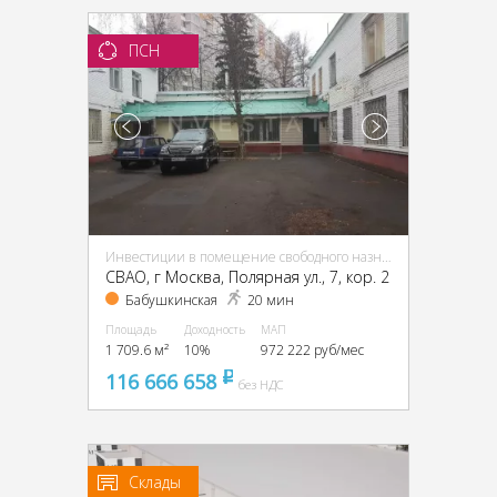
ПСН
Инвестиции в помещение свободного назначения (ПСН)
CВАО, г Москва, Полярная ул., 7, кор. 2
Бабушкинская
20 мин
Площадь
Доходность
МАП
1 709.6 м²
10%
972 222 руб/мес
116 666 658
pуб
без НДС
Склады