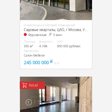
Инвестиции в торговое помещение
Садовые кварталы, ЦАО, г Москва, Усачёва ул., 11-15
Фрунзенская
5 мин
Площадь
Доходность
МАП
350 м²
4.16%
850 000 руб/мес
Арендаторы
Салон Мебели
245 000 000
pуб
УСН
Retail