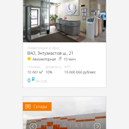
Инвестиции в офис
ВАО, Энтузиастов ш., 21
Авиамоторная
10 мин
Площадь
Доходность
МАП
10 661 м²
10%
16 666 666 руб/мес
0
pуб
без НДС
Склады