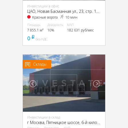
Инвестиции в офис
ЦАО, Новая Басманная ул., 23, стр. 1А, 1Б, 2, 4
Красные ворота
10 мин
Площадь
Доходность
МАП
7 855.1 м²
10%
182 631 руб/мес
0
pуб
без НДС
Склады
Инвестиции в склад
г Москва, Пятницкое шоссе, 6-й километр, г Москва, Пятницкое ш., 6