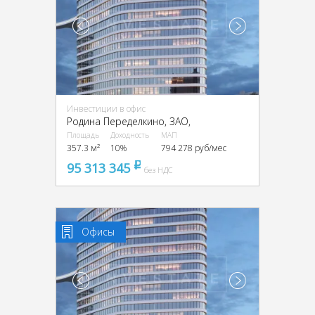
Инвестиции в офис
Родина Переделкино, ЗАО,
Площадь
Доходность
МАП
357.3 м²
10%
794 278 руб/мес
95 313 345
pуб
без НДС
Офисы