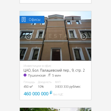
Офисы
Инвестиции в офис
ЦАО, Бол. Палашевский пер., 9, стр. 2
Пушкинская
5 мин
Площадь
Доходность
МАП
450 м²
10%
3 833 333 руб/мес
460 000 000
pуб
без НДС