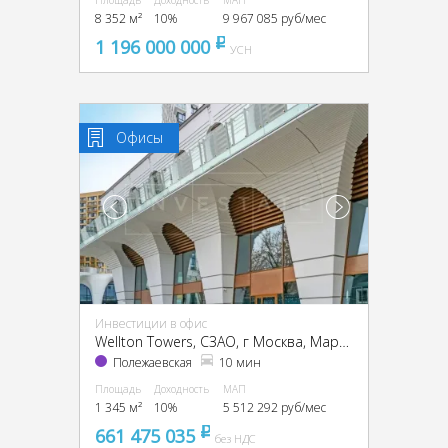
Площадь
Доходность
МАП
8 352 м²
10%
9 967 085 руб/мес
1 196 000 000
pуб
УСН
Офисы
Инвестиции в офис
Wellton Towers, CЗАО, г Москва, Маршала Жукова пр-т, 39
Полежаевская
10 мин
Площадь
Доходность
МАП
1 345 м²
10%
5 512 292 руб/мес
661 475 035
pуб
без НДС