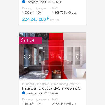
Волоколамская
15 мин
Площадь
Доходность
МАП
1 505 м²
10%
1 868 708 руб/мес
224 245 000
pуб
без НДС
ПСН
Инвестиции в помещение свободного назначения (ПСН)
Немецкая Слобода, ЦАО, г Москва, Спартаковская ул., 11, стр. 1
Бауманская
10 мин
Площадь
Доходность
МАП
1 169 м²
10%
2 954 443 руб/мес