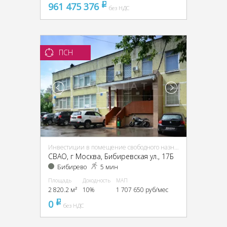
961 475 376
pуб
без НДС
ПСН
Инвестиции в помещение свободного назначения (ПСН)
CВАО, г Москва, Бибиревская ул., 17Б
Бибирево
5 мин
Площадь
Доходность
МАП
2 820.2 м²
10%
1 707 650 руб/мес
0
pуб
без НДС