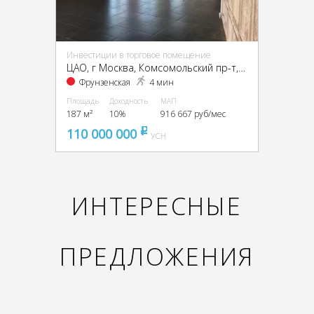
Инвестиции в торговое помещение
ЦАО, г Москва, Комсомольский пр-т, 19
Фрунзенская
4 мин
Площадь
Доходность
МАП
187 м²
10%
916 667 руб/мес
110 000 000
pуб
УСН
ИНТЕРЕСНЫЕ
ПРЕДЛОЖЕНИЯ