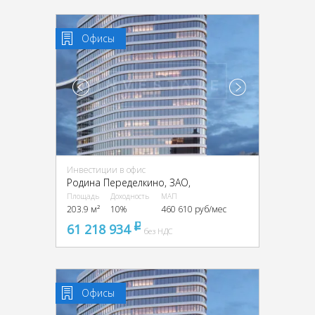
Офисы
Инвестиции в офис
Родина Переделкино, ЗАО,
Площадь
Доходность
МАП
203.9 м²
10%
460 610 руб/мес
61 218 934
pуб
без НДС
Офисы