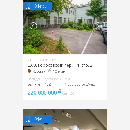
Офисы
Инвестиции в офис
ЦАО, Гороховский пер., 14, стр. 2
Курская
10 мин
Площадь
Доходность
МАП
624.7 м²
10%
1 833 338 руб/мес
220 000 000
pуб
без НДС
Офисы