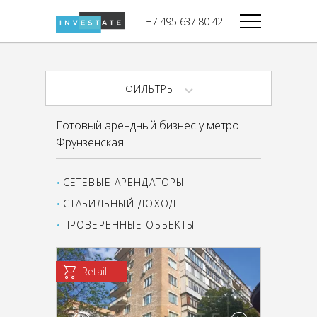
строительства
+7 495 637 80 42
Дикси
В башне
Башня Федерация-II
Верный
Запад
ФИЛЬТРЫ
Башня Федерация-I
Мираторг
Восток
Готовый арендный бизнес у метро
Город Столиц,
Магнолия
Фрунзенская
Северный блок
Город Столиц,
Южный блок
СЕТЕВЫЕ АРЕНДАТОРЫ
СТАБИЛЬНЫЙ ДОХОД
ПРОВЕРЕННЫЕ ОБЪЕКТЫ
Retail