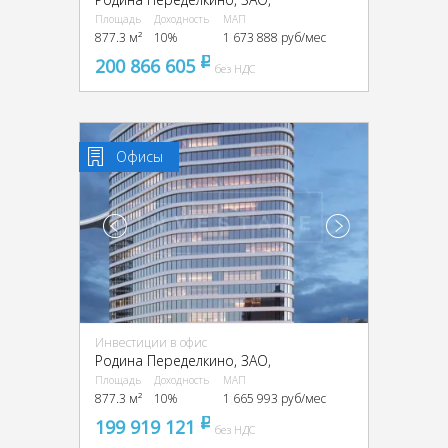
Площадь
Доходность
МАП
877.3 м²
10%
1 673 888 руб/мес
200 866 605
pуб
без НДС
Офисы
Инвестиции в офис
Родина Переделкино, ЗАО,
Площадь
Доходность
МАП
877.3 м²
10%
1 665 993 руб/мес
199 919 121
pуб
без НДС