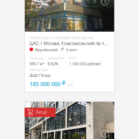
Инвестиции в торговое помещение
ЦАО, г Москва, Комсомольский пр-т, 15, стр. 2
Фрунзенская
5 мин
Площадь
Доходность
МАП
386.7 м²
8.82%
1 360 000 руб/мес
Арендаторы
ДоДо Пицца
185 000 000
pуб
УСН
Retail