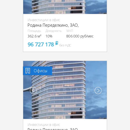
Инвестиции в офис
Родина Переделкино, ЗАО,
Площадь
Доходность
МАП
362.6 м²
10%
806 000 руб/мес
96 727 178
pуб
без НДС
Офисы
Инвестиции в офис
Родина Переделкино, ЗАО,