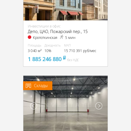
Инвестиции в офис
Депо, ЦАО, Пожарский пер., 15
Кропоткинская
5 мин
Площадь
Доходность
МАП
3 040 м²
10%
15 710 391 руб/мес
1 885 246 880
pуб
без НДС
Склады