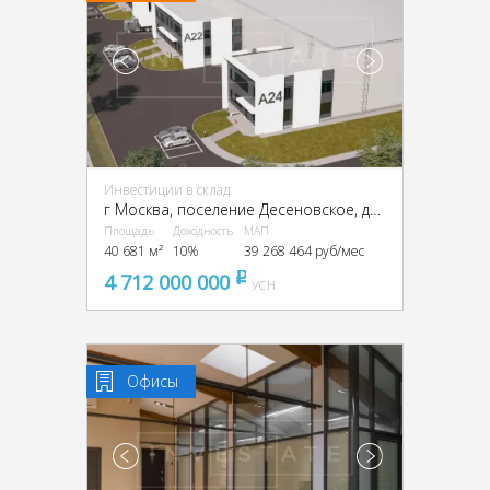
Инвестиции в склад
г Москва, поселение Десеновское, деревня Кувекино, ТиНАО,
Площадь
Доходность
МАП
40 681 м²
10%
39 268 464 руб/мес
4 712 000 000
pуб
УСН
Офисы