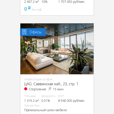
2 467.2 м²
10%
1 707 650 руб/мес
0
pуб
без НДС
Офисы
Инвестиции в офис
ЦАО, Саввинская наб., 23, стр. 1
Спортивная
15 мин
Площадь
Доходность
МАП
1 319.2 м²
0.01%
8 940 000 руб/мес
Арендаторы
Премиальный салон мебели