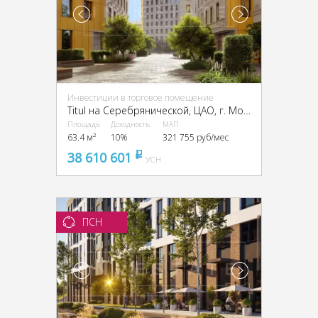
Инвестиции в торговое помещение
Titul на Серебрянической, ЦАО, г. Москва, Серебрянический пер., 6 и 8
Площадь
Доходность
МАП
63.4 м²
10%
321 755 руб/мес
38 610 601
pуб
УСН
ПСН