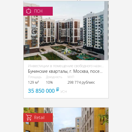
ПСН
Инвестиции в помещение свободного назначения (ПСН)
Бунинские кварталы, г. Москва, поселение Сосенское
Площадь
Доходность
МАП
129 м²
10%
298 774 руб/мес
35 850 000
pуб
УСН
Retail