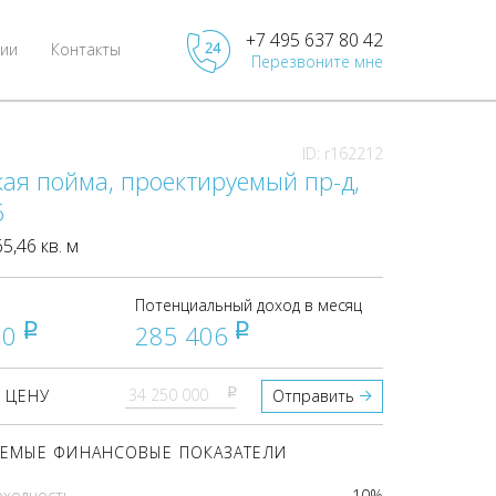
+7 495 637 80 42
ии
Контакты
Перезвоните мне
ID: r162212
ая пойма, проектируемый пр-д,
6
,46 кв. м
Потенциальный доход в месяц
00
285 406
pуб
pуб
pуб
 ЦЕНУ
Отправить
ЕМЫЕ ФИНАНСОВЫЕ ПОКАЗАТЕЛИ
оходность
10%