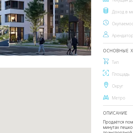
Доход в м
Окупаемо
Арендато
ОСНОВНЫЕ Х
Тип
Площадь
Округ
Метро
ОПИСАНИЕ
Продаётся пом
минутах пешко
транспортной 