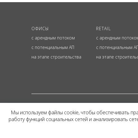
ОФИСЫ
RETAIL
с арендным потоком
с арендным потоко
с потенциальным АП
с потенциальным А
на этапе строительства
на этапе строитель
© ОФИЦИАЛЬНЫЙ СА
Мы используем файлы cookie, чтобы обеспечивать пр
Представленная на сайт
работу функций социальных сетей и анализировать се
и не является публичн