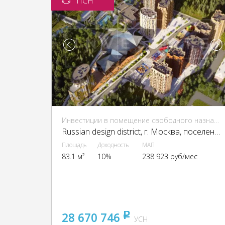
ПСН
Инвестиции в помещение свободного назначения (ПСН)
Russian design district, г. Москва, поселение Десеновское, посёлок Ватутинки, 1-я Ватутинская ул.
Площадь
Доходность
МАП
83.1 м²
10%
238 923 руб/мес
28 670 746
pуб
УСН