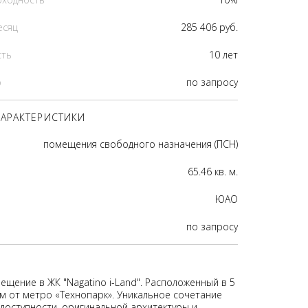
есяц
285 406 руб.
сть
10 лет
р
по запросу
АРАКТЕРИСТИКИ
помещения свободного назначения (ПСН)
65.46 кв. м.
ЮАО
по запросу
ещение в ЖК "Nagatino i-Land". Расположенный в 5
м от метро «Технопарк». Уникальное сочетание
доступности, оригинальной архитектуры и