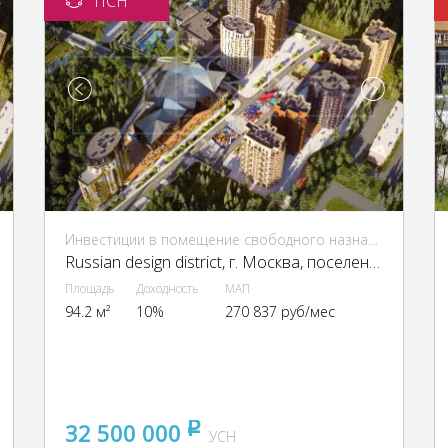
ПСН
Инвестиции в помещение свободного назначения (ПСН)
Russian design district, г. Москва, поселение Десеновское, посёлок Ватутинки, 1-я Ватутинская ул.
Площадь
Доходность
МАП
94.2 м²
10%
270 837 руб/мес
32 500 000
pуб
УСН