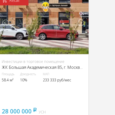
Retail
Инвестиции в торговое помещение
ЖК Большая Академическая 85, г. Москва, Бол. Академическая ул., 85к1
Площадь
Доходность
МАП
58.4 м²
10%
233 333 руб/мес
28 000 000
pуб
УСН