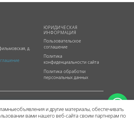
ЮРИДИЧЕСКАЯ
ИНФОРМАЦИЯ
Пользовательское
соглашение
ильмовская, д.
Политика
оглашение
конфиденциальности сайта
Политика обработки
персональных данных
кламныеобъявления и другие материалы, обеспечивать
арактер
ользовании вами нашего веб-сайта своим партнерам по
 уведомления.