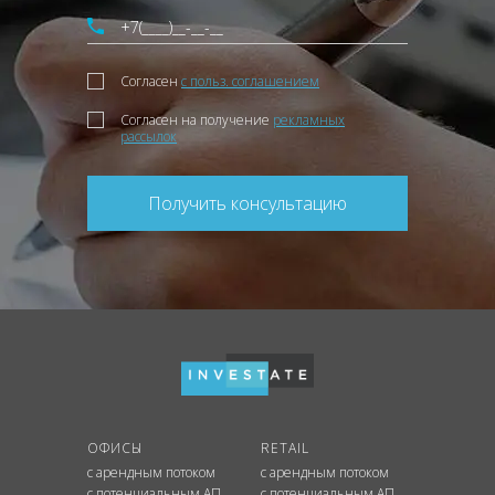
Согласен
с польз. соглашением
Согласен на получение
рекламных
рассылок
Получить консультацию
ОФИСЫ
RETAIL
с арендным потоком
с арендным потоком
с потенциальным АП
с потенциальным АП