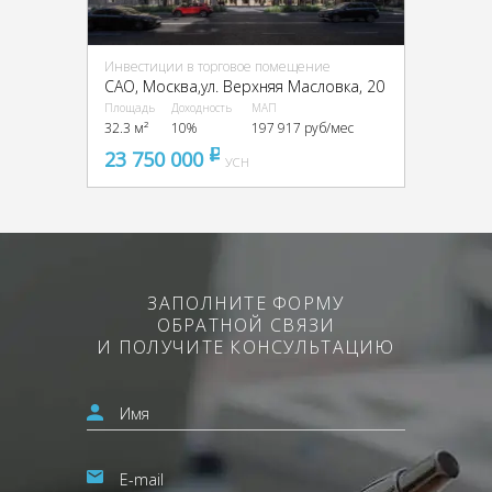
Инвестиции в торговое помещение
CАО, Москва,ул. Верхняя Масловка, 20
Площадь
Доходность
МАП
32.3 м²
10%
197 917 руб/мес
23 750 000
pуб
УСН
ЗАПОЛНИТЕ ФОРМУ
ОБРАТНОЙ СВЯЗИ
И ПОЛУЧИТЕ КОНСУЛЬТАЦИЮ