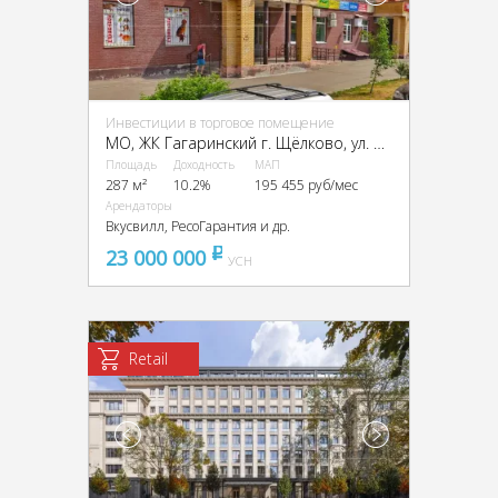
Инвестиции в торговое помещение
МО, ЖК Гагаринский г. Щёлково, ул. Чкаловская, д.1
Площадь
Доходность
МАП
287 м²
10.2%
195 455 руб/мес
Арендаторы
Вкусвилл, РесоГарантия и др.
23 000 000
pуб
УСН
Retail