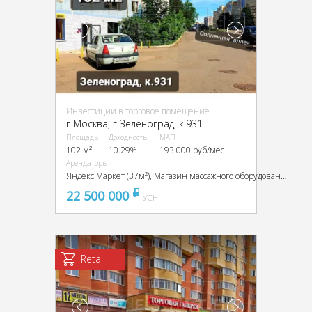
Инвестиции в торговое помещение
г Москва, г Зеленоград, к 931
Площадь
Доходность
МАП
102 м²
10.29%
193 000 руб/мес
Арендаторы
Яндекс Маркет (37м²), Магазин массажного оборудования (65м²)
22 500 000
pуб
УСН
Retail