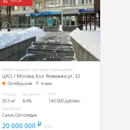
Retail
Инвестиции в торговое помещение
ЦАО, г Москва, Бол. Якиманка ул., 32
Октябрьская
4 мин
Площадь
Доходность
МАП
35.5 м²
8.4%
140 000 руб/мес
Арендаторы
Салон Ортопедии
20 000 000
pуб
УСН