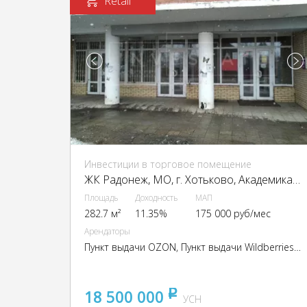
Retail
Инвестиции в торговое помещение
ЖК Радонеж, МО, г. Хотьково, Академика Королёва ул., 9
Площадь
Доходность
МАП
282.7 м²
11.35%
175 000 руб/мес
Арендаторы
Пункт выдачи OZON, Пункт выдачи Wildberries, Бристоль, Белорусские продукты
18 500 000
pуб
УСН