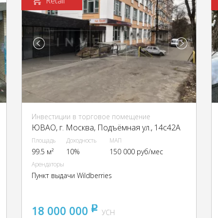
Retail
Инвестиции в торговое помещение
ЮВАО, г. Москва, Подъёмная ул., 14с42А
Площадь
Доходность
МАП
99.5 м²
10%
150 000 руб/мес
Арендаторы
Пункт выдачи Wildberries
18 000 000
pуб
УСН