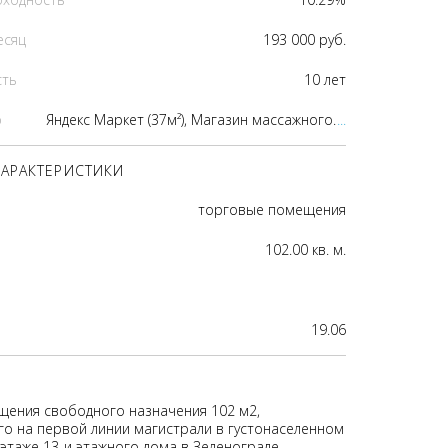
есяц
193 000 руб.
сть
10 лет
р
Яндекс Маркет (37м²), Магазин массажного оборудования (65м²)
...
АРАКТЕРИСТИКИ
торговые помещения
102.00 кв. м.
19.06
ения свободного назначения 102 м2,
о на первой линии магистрали в густонаселенном
этаже 13-и этажного дома в Зеленограде.