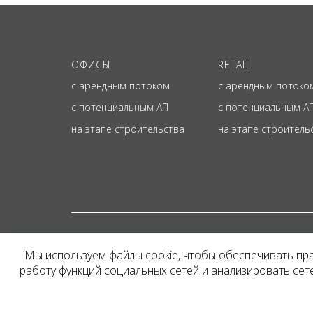
ОФИСЫ
RETAIL
с арендным потоком
с арендным потоко
с потенциальным АП
с потенциальным А
на этапе строительства
на этапе строитель
© ОФИЦИАЛЬНЫЙ СА
Мы используем файлы cookie, чтобы обеспечивать пр
Представленная на сайт
работу функций социальных сетей и анализировать се
и не является публичн