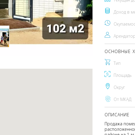
Доход в м
Окупаемо
Арендато
ОСНОВНЫЕ Х
Тип
Площадь
Округ
От МКАД
ОПИСАНИЕ
Продажа помещ
расположенног
районе на 1-м 