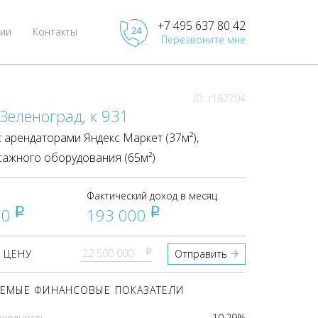
+7 495 637 80 42
ии
Контакты
Перезвоните мне
ID: r162794
 Зеленоград, к 931
арендаторами Яндекс Маркет (37м²),
ажного оборудования (65м²)
Фактический доход в месяц
00
193 000
pуб
pуб
pуб
 ЦЕНУ
Отправить
ЕМЫЕ ФИНАНСОВЫЕ ПОКАЗАТЕЛИ
оходность
10.29%