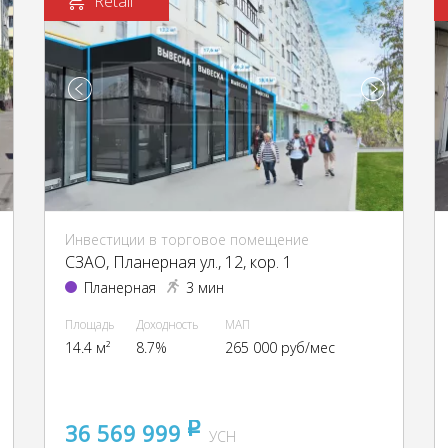
Retail
Инвестиции в торговое помещение
CЗАО, Планерная ул., 12, кор. 1
Планерная
3 мин
Площадь
Доходность
МАП
14.4 м²
8.7%
265 000 руб/мес
36 569 999
pуб
УСН