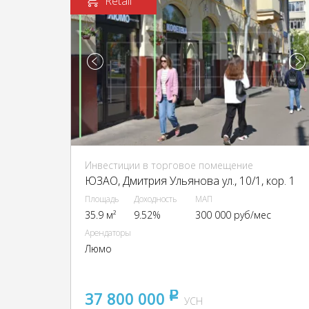
Retail
Инвестиции в торговое помещение
ЮЗАО, Дмитрия Ульянова ул., 10/1, кор. 1
Площадь
Доходность
МАП
35.9 м²
9.52%
300 000 руб/мес
Арендаторы
Люмо
37 800 000
pуб
УСН