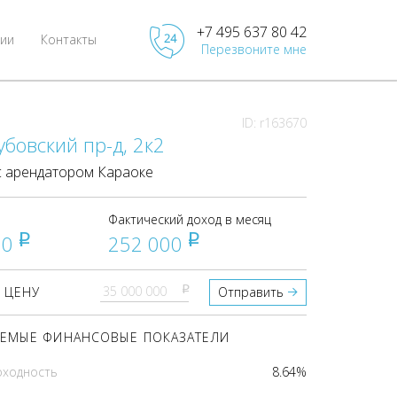
+7 495 637 80 42
ии
Контакты
Перезвоните мне
ID: r163670
убовский пр-д, 2к2
 арендатором Караоке
Фактический доход в месяц
00
252 000
pуб
pуб
pуб
 ЦЕНУ
Отправить
ЕМЫЕ ФИНАНСОВЫЕ ПОКАЗАТЕЛИ
оходность
8.64%