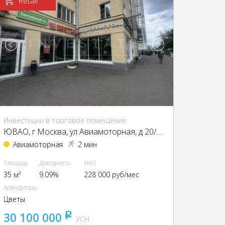
Retail
Инвестиции в торговое помещение
ЮВАО, г Москва, ул Авиамоторная, д 20/17
Авиамоторная
2 мин
Площадь
Доходность
МАП
35 м²
9.09%
228 000 руб/мес
Арендаторы
Цветы
30 100 000
pуб
УСН