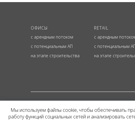
ОФИСЫ
RETAIL
с арендным потоком
с арендным потоко
с потенциальным АП
с потенциальным А
на этапе строительства
на этапе строитель
© ОФИЦИАЛЬНЫЙ СА
Мы используем файлы cookie, чтобы обеспечивать пр
Представленная на сайт
работу функций социальных сетей и анализировать се
и не является публичн