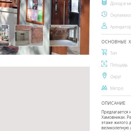
Доход в м
Окупаемо
Арендато
ОСНОВНЫЕ Х
Тип
Площадь
Округ
Метро
ОПИСАНИЕ
Предлагается 
Хамовниках. Р
этаже жилого 
великолепную 