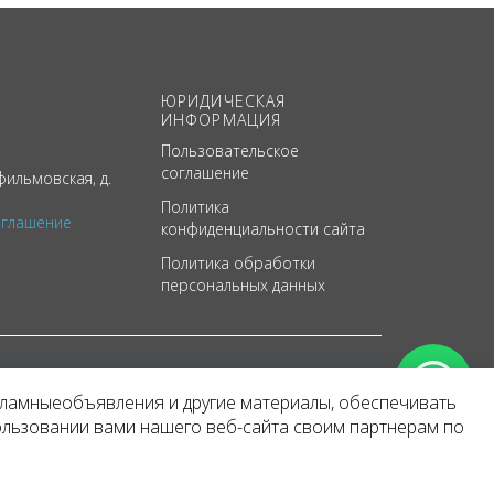
ЮРИДИЧЕСКАЯ
ИНФОРМАЦИЯ
Пользовательское
соглашение
ильмовская, д.
Политика
оглашение
конфиденциальности сайта
Политика обработки
персональных данных
кламныеобъявления и другие материалы, обеспечивать
арактер
ользовании вами нашего веб-сайта своим партнерам по
 уведомления.