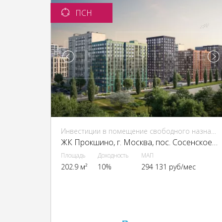
ПСН
Инвестиции в помещение свободного назначения (ПСН)
ЖК Прокшино, г. Москва, пос. Сосенское, ЖК Прокшино, Прокшинский пр-кт, 9
Площадь
Доходность
МАП
202.9 м²
10%
294 131 руб/мес