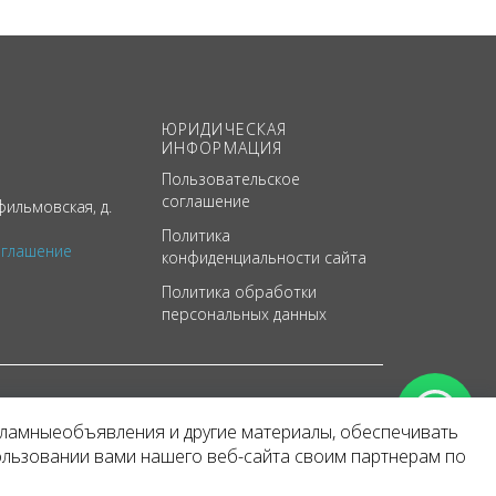
ЮРИДИЧЕСКАЯ
ИНФОРМАЦИЯ
Пользовательское
соглашение
ильмовская, д.
Политика
оглашение
конфиденциальности сайта
Политика обработки
персональных данных
кламныеобъявления и другие материалы, обеспечивать
арактер
ользовании вами нашего веб-сайта своим партнерам по
 уведомления.