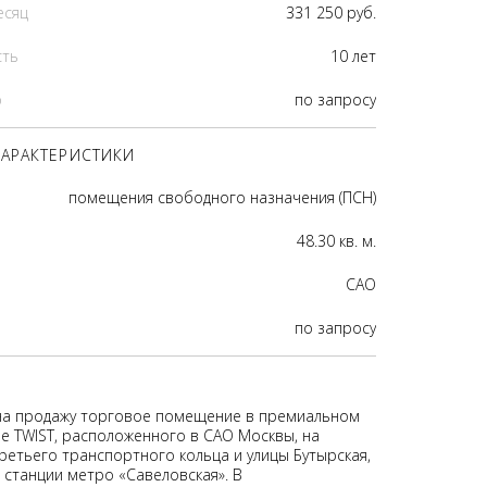
есяц
331 250 руб.
сть
10 лет
р
по запросу
АРАКТЕРИСТИКИ
помещения свободного назначения (ПСН)
48.30 кв. м.
CАО
по запросу
на продажу торговое помещение в премиальном
е TWIST, расположенного в САО Москвы, на
ретьего транспортного кольца и улицы Бутырская,
 станции метро «Савеловская». В