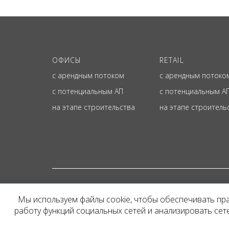
ОФИСЫ
RETAIL
с арендным потоком
с арендным потоко
с потенциальным АП
с потенциальным А
на этапе строительства
на этапе строитель
© ОФИЦИАЛЬНЫЙ СА
Мы используем файлы cookie, чтобы обеспечивать пр
Представленная на сайт
работу функций социальных сетей и анализировать се
и не является публичн