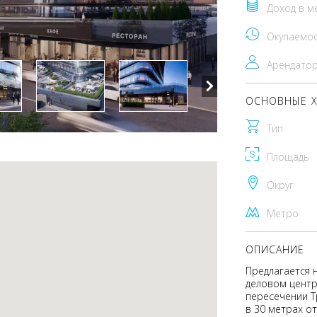
Доход в м
Окупаемо
Арендато
ОСНОВНЫЕ Х
Тип
Площадь
Округ
Метро
ОПИСАНИЕ
Предлагается 
деловом центр
пересечении Т
в 30 метрах от