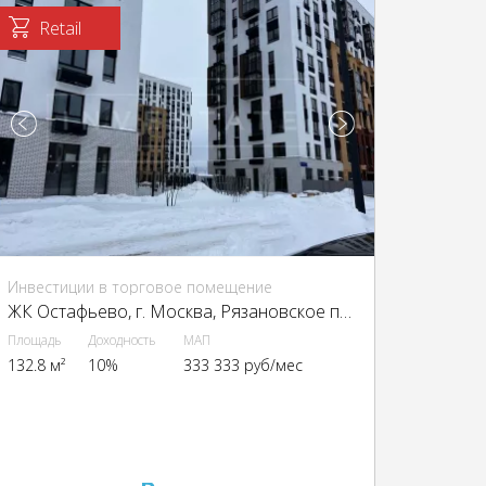
Retail
Инвестиции в торговое помещение
ЖК Остафьево, г. Москва, Рязановское п., Остафьево с., Остафьево жилой комплекс, к12.3
Площадь
Доходность
МАП
132.8 м²
10%
333 333 руб/мес