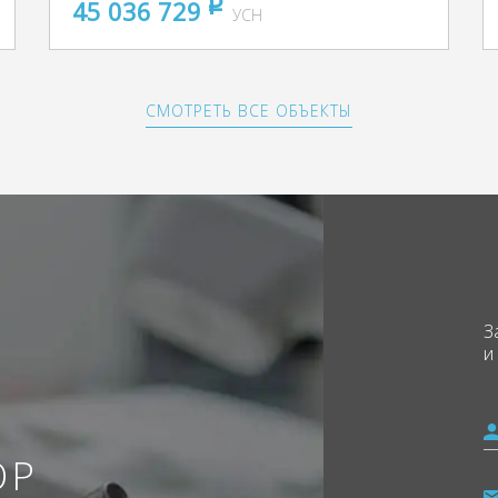
45 036 729
pуб
УСН
СМОТРЕТЬ ВСЕ ОБЪЕКТЫ
З
и
ОР