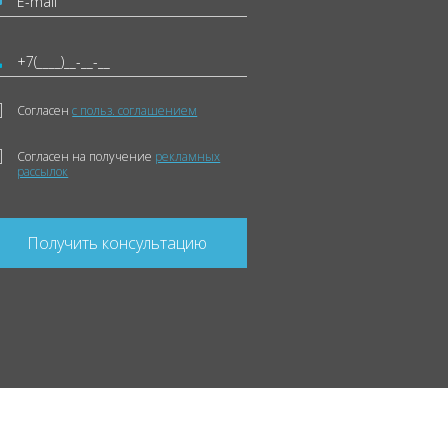
Согласен
с польз. соглашением
Согласен на получение
рекламных
рассылок
Получить консультацию