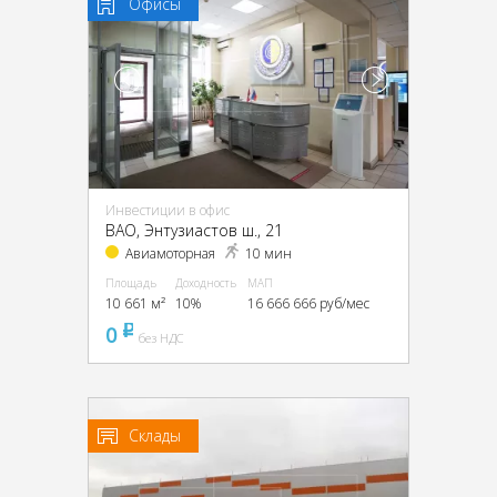
Офисы
Инвестиции в офис
ВАО, Энтузиастов ш., 21
Авиамоторная
10 мин
Площадь
Доходность
МАП
10 661 м²
10%
16 666 666 руб/мес
0
pуб
без НДС
Склады