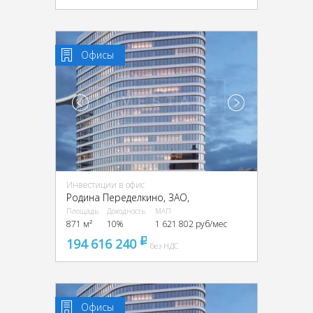
Офисы
Инвестиции в офис
Родина Переделкино, ЗАО,
Площадь
Доходность
МАП
871 м²
10%
1 621 802 руб/мес
194 616 240
pуб
без НДС
Офисы