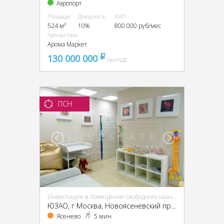
Аэропорт
Площадь
Доходность
МАП
524 м²
10%
800 000 руб/мес
Арендаторы
Арома Маркет
130 000 000
pуб
без НДС
ПСН
Инвестиции в помещение свободного назначения (ПСН)
ЮЗАО, г Москва, Новоясеневский пр-т, 13, кор. 2
Ясенево
5 мин