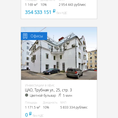
1 169 м²
10%
2 954 443 руб/мес
354 533 151
pуб
без НДС
Офисы
Инвестиции в офис
ЦАО, Трубная ул., 25, стр. 3
Цветной бульвар
5 мин
Площадь
Доходность
МАП
1 171.5 м²
10%
5 833 334 руб/мес
0
pуб
без НДС