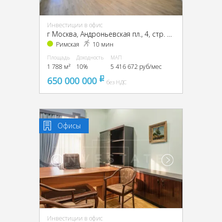
Инвестиции в офис
г Москва, Андроньевская пл., 4, стр. 1, 2, 3, ЦАО, г Москва, Андроньевская пл., 4, стр. 1
Римская
10 мин
Площадь
Доходность
МАП
1 788 м²
10%
5 416 672 руб/мес
650 000 000
pуб
без НДС
Офисы
Инвестиции в офис