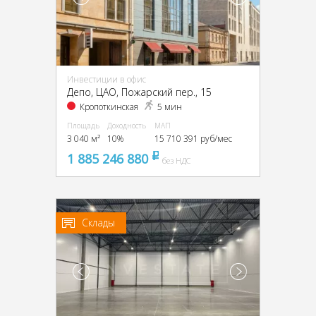
Инвестиции в офис
Депо, ЦАО, Пожарский пер., 15
Кропоткинская
5 мин
Площадь
Доходность
МАП
3 040 м²
10%
15 710 391 руб/мес
1 885 246 880
pуб
без НДС
Склады