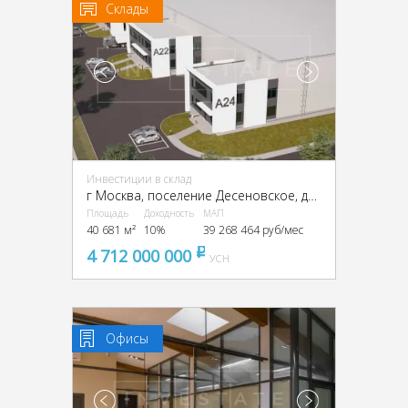
Склады
Инвестиции в склад
г Москва, поселение Десеновское, деревня Кувекино, ТиНАО,
Площадь
Доходность
МАП
40 681 м²
10%
39 268 464 руб/мес
4 712 000 000
pуб
УСН
Офисы