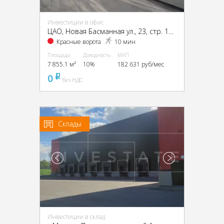
Инвестиции в офис
ЦАО, Новая Басманная ул., 23, стр. 1А, 1Б, 2, 4
Красные ворота
10 мин
Площадь
Доходность
МАП
7 855.1 м²
10%
182 631 руб/мес
0
pуб
без НДС
Склады
Инвестиции в склад