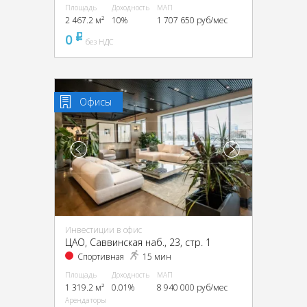
Площадь
Доходность
МАП
2 467.2 м²
10%
1 707 650 руб/мес
0
pуб
без НДС
Офисы
Инвестиции в офис
ЦАО, Саввинская наб., 23, стр. 1
Спортивная
15 мин
Площадь
Доходность
МАП
1 319.2 м²
0.01%
8 940 000 руб/мес
Арендаторы