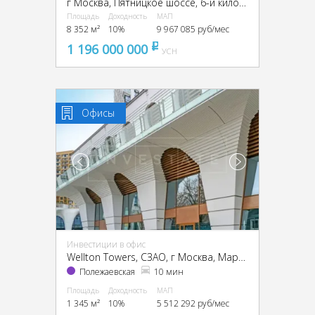
г Москва, Пятницкое шоссе, 6-й километр, г Москва, Пятницкое ш., 6
Площадь
Доходность
МАП
8 352 м²
10%
9 967 085 руб/мес
1 196 000 000
pуб
УСН
Офисы
Инвестиции в офис
Wellton Towers, CЗАО, г Москва, Маршала Жукова пр-т, 39
Полежаевская
10 мин
Площадь
Доходность
МАП
1 345 м²
10%
5 512 292 руб/мес