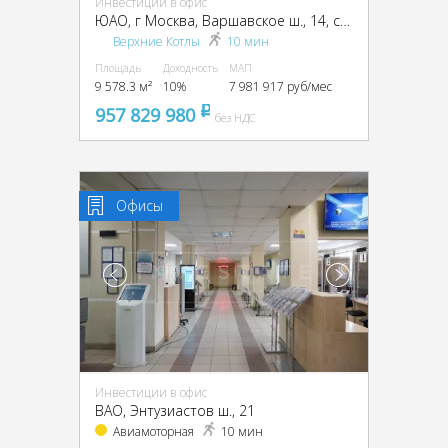
Инвестиции в офис
ЮАО, г Москва, Варшавское ш., 14, стр. 1
Верхние Котлы
10 мин
Площадь
Доходность
МАП
9 578.3 м²
10%
7 981 917 руб/мес
957 829 980
pуб
без НДС
Офисы
Инвестиции в офис
ВАО, Энтузиастов ш., 21
Авиамоторная
10 мин