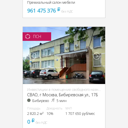
Премиальный салон мебели
961 475 376
pуб
без НДС
ПСН
Инвестиции в помещение свободного назначения (ПСН)
CВАО, г Москва, Бибиревская ул., 17Б
Бибирево
5 мин
Площадь
Доходность
МАП
2 820.2 м²
10%
1 707 650 руб/мес
0
pуб
без НДС