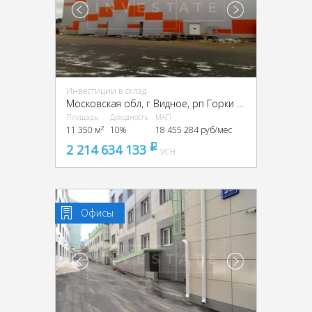
Инвестиции в склад
Московская обл, г Видное, рп Горки Ленинские, Промзона Технопарк улица Восточная, Московская обл., промзона Технопарк, Восточная ул.
Площадь
Доходность
МАП
11 350 м²
10%
18 455 284 руб/мес
2 214 634 133
pуб
УСН
Офисы