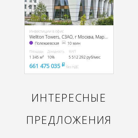
Инвестиции в офис
Wellton Towers, CЗАО, г Москва, Маршала Жукова пр-т, 39
Полежаевская
10 мин
Площадь
Доходность
МАП
1 345 м²
10%
5 512 292 руб/мес
661 475 035
pуб
без НДС
ИНТЕРЕСНЫЕ
ПРЕДЛОЖЕНИЯ