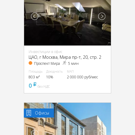
Инвестиции в офис
ЦАО, г Москва, Мира пр-т, 20, стр. 2
Проспект Мира
5 мин
Площадь
Доходность
МАП
803 м²
10%
2 000 000 руб/мес
0
pуб
без НДС
Офисы