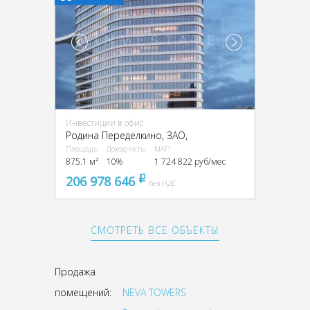
Инвестиции в офис
Родина Переделкино, ЗАО,
Площадь
Доходность
МАП
875.1 м²
10%
1 724 822 руб/мес
206 978 646
pуб
без НДС
СМОТРЕТЬ ВСЕ ОБЪЕКТЫ
Продажа
помещений:
NEVA TOWERS