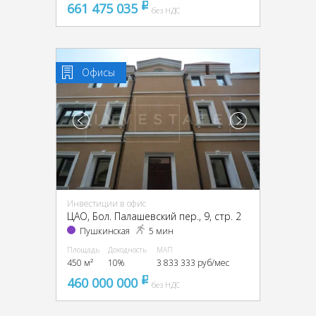
661 475 035
pуб
без НДС
Офисы
Инвестиции в офис
ЦАО, Бол. Палашевский пер., 9, стр. 2
Пушкинская
5 мин
Площадь
Доходность
МАП
450 м²
10%
3 833 333 руб/мес
460 000 000
pуб
без НДС