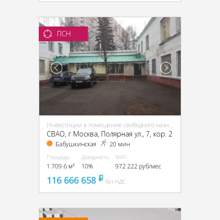
ПСН
Инвестиции в помещение свободного назначения (ПСН)
CВАО, г Москва, Полярная ул., 7, кор. 2
Бабушкинская
20 мин
Площадь
Доходность
МАП
1 709.6 м²
10%
972 222 руб/мес
116 666 658
pуб
без НДС