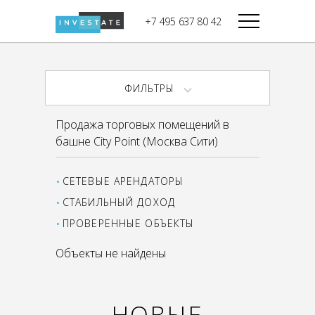
строительства
+7 495 637 80 42
Дикси
В башне
Башня Федерация-II
Верный
Запад
ФИЛЬТРЫ
Башня Федерация-I
Мираторг
Восток
Продажа торговых помещений в
Город Столиц,
Магнолия
башне City Point (Москва Сити)
Северный блок
Город Столиц,
Южный блок
СЕТЕВЫЕ АРЕНДАТОРЫ
СТАБИЛЬНЫЙ ДОХОД
ПРОВЕРЕННЫЕ ОБЪЕКТЫ
Объекты не найдены