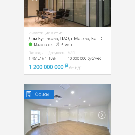
Инвестиции в офис
Дом Булгакова, ЦАО, г Москва, Бол. Садовая ул., 10
Маяковская
5 мин
Площадь
Доходность
МАП
1 461.7 м²
10%
10 000 000 руб/мес
1 200 000 000
pуб
без НДС
Офисы