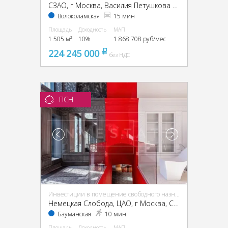
CЗАО, г Москва, Василия Петушкова ул., 27
Волоколамская
15 мин
Площадь
Доходность
МАП
1 505 м²
10%
1 868 708 руб/мес
224 245 000
pуб
без НДС
ПСН
Инвестиции в помещение свободного назначения (ПСН)
Немецкая Слобода, ЦАО, г Москва, Спартаковская ул., 11, стр. 1
Бауманская
10 мин
Площадь
Доходность
МАП