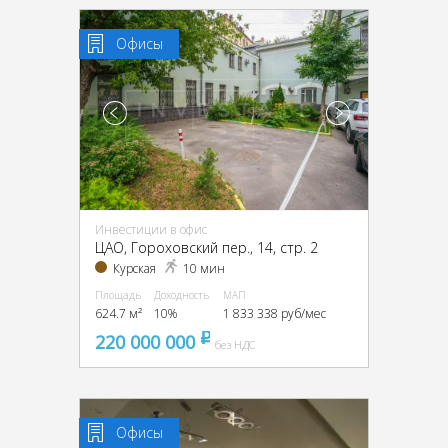
Офисы
Инвестиции в офис
ЦАО, Гороховский пер., 14, стр. 2
Курская
10 мин
Площадь
Доходность
МАП
624.7 м²
10%
1 833 338 руб/мес
220 000 000
pуб
без НДС
Офисы