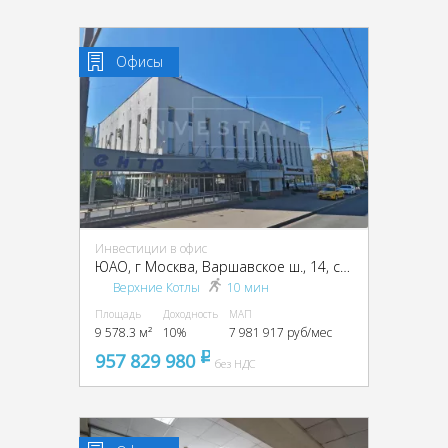
Офисы
Инвестиции в офис
ЮАО, г Москва, Варшавское ш., 14, стр. 1
Верхние Котлы
10 мин
Площадь
Доходность
МАП
9 578.3 м²
10%
7 981 917 руб/мес
957 829 980
pуб
без НДС