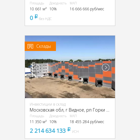
Площадь
Доходность
МАП
10 661 м²
10%
16 666 666 руб/мес
0
pуб
без НДС
Склады
Инвестиции в склад
Московская обл, г Видное, рп Горки Ленинские, Промзона Технопарк улица Восточная, Московская обл., промзона Технопарк, Восточная ул.
Площадь
Доходность
МАП
11 350 м²
10%
18 455 284 руб/мес
2 214 634 133
pуб
УСН