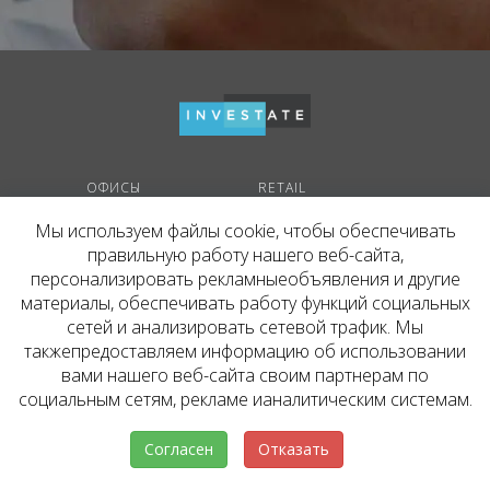
ОФИСЫ
RETAIL
с арендным потоком
с арендным потоком
Мы используем файлы cookie, чтобы обеспечивать
с потенциальным АП
с потенциальным АП
правильную работу нашего веб-сайта,
на этапе строительства
на этапе строительства
персонализировать рекламныеобъявления и другие
СКЛАДЫ
материалы, обеспечивать работу функций социальных
с арендным потоком
сетей и анализировать сетевой трафик. Мы
с потенциальным АП
такжепредоставляем информацию об использовании
на этапе строительства
вами нашего веб-сайта своим партнерам по
социальным сетям, рекламе ианалитическим системам.
КОНТАКТЫ
+7 495 637 80 42
hello@inv.estate
Согласен
Отказать
г. Москва
,
ул.
Мосфильмовская, д. №74Б
Пользовательское соглашение