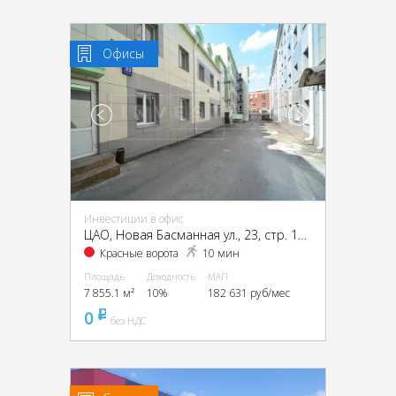
Офисы
Инвестиции в офис
ЦАО, Новая Басманная ул., 23, стр. 1А, 1Б, 2, 4
Красные ворота
10 мин
Площадь
Доходность
МАП
7 855.1 м²
10%
182 631 руб/мес
0
pуб
без НДС