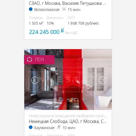
CЗАО, г Москва, Василия Петушкова ул., 27
Волоколамская
15 мин
Площадь
Доходность
МАП
1 505 м²
10%
1 868 708 руб/мес
224 245 000
pуб
без НДС
ПСН
Инвестиции в помещение свободного назначения (ПСН)
Немецкая Слобода, ЦАО, г Москва, Спартаковская ул., 11, стр. 1
Бауманская
10 мин
Площадь
Доходность
МАП