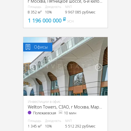
г Москва, Пятницкое шоссе, 6-й километр, г Москва, Пятницкое ш., 6
Площадь
Доходность
МАП
8 352 м²
10%
9 967 085 руб/мес
1 196 000 000
pуб
УСН
Офисы
Инвестиции в офис
Wellton Towers, CЗАО, г Москва, Маршала Жукова пр-т, 39
Полежаевская
10 мин
Площадь
Доходность
МАП
1 345 м²
10%
5 512 292 руб/мес