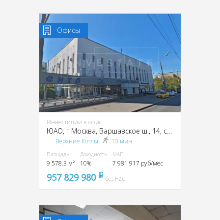
Офисы
Инвестиции в офис
ЮАО, г Москва, Варшавское ш., 14, стр. 1
Верхние Котлы
10 мин
Площадь
Доходность
МАП
9 578.3 м²
10%
7 981 917 руб/мес
957 829 980
pуб
без НДС