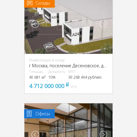
Склады
Инвестиции в склад
г Москва, поселение Десеновское, деревня Кувекино, ТиНАО,
Площадь
Доходность
МАП
40 681 м²
10%
39 268 464 руб/мес
4 712 000 000
pуб
УСН
Офисы