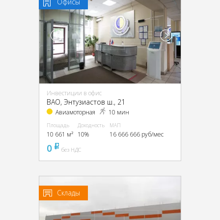
Офисы
Инвестиции в офис
ВАО, Энтузиастов ш., 21
Авиамоторная
10 мин
Площадь
Доходность
МАП
10 661 м²
10%
16 666 666 руб/мес
0
pуб
без НДС
Склады