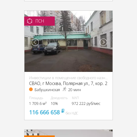
ПСН
Инвестиции в помещение свободного назначения (ПСН)
CВАО, г Москва, Полярная ул., 7, кор. 2
Бабушкинская
20 мин
Площадь
Доходность
МАП
1 709.6 м²
10%
972 222 руб/мес
116 666 658
pуб
без НДС