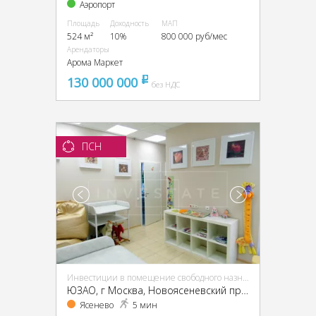
Аэропорт
Площадь
Доходность
МАП
524 м²
10%
800 000 руб/мес
Арендаторы
Арома Маркет
130 000 000
pуб
без НДС
ПСН
Инвестиции в помещение свободного назначения (ПСН)
ЮЗАО, г Москва, Новоясеневский пр-т, 13, кор. 2
Ясенево
5 мин