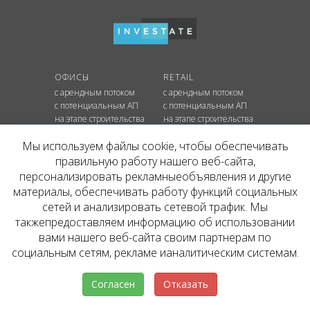
ОФИСЫ
RETAIL
с арендным потоком
с арендным потоком
с потенциальным АП
с потенциальным АП
на этапе строительства
на этапе строительства
Мы используем файлы cookie, чтобы обеспечивать
СКЛАДЫ
правильную работу нашего веб-сайта,
с арендным потоком
с потенциальным АП
персонализировать рекламныеобъявления и другие
на этапе строительства
материалы, обеспечивать работу функций социальных
сетей и анализировать сетевой трафик. Мы
такжепредоставляем информацию об использовании
КОНТАКТЫ
вами нашего веб-сайта своим партнерам по
+7 495 637 80 42
hello@inv.estate
г. Москва
,
ул.
Мосфильмовская, д. №74Б
социальным сетям, рекламе ианалитическим системам.
Пользовательское соглашение
Согласен
Отказать
ЮРИДИЧЕСКАЯ ИНФОРМАЦИЯ