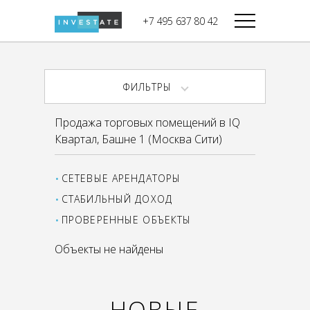
строительства
+7 495 637 80 42
Дикси
В башне
Башня Федерация-II
Верный
Запад
ФИЛЬТРЫ
Башня Федерация-I
Мираторг
Восток
Продажа торговых помещений в IQ
Город Столиц,
Магнолия
Квартал, Башне 1 (Москва Сити)
Северный блок
Город Столиц,
Южный блок
СЕТЕВЫЕ АРЕНДАТОРЫ
СТАБИЛЬНЫЙ ДОХОД
ПРОВЕРЕННЫЕ ОБЪЕКТЫ
Объекты не найдены