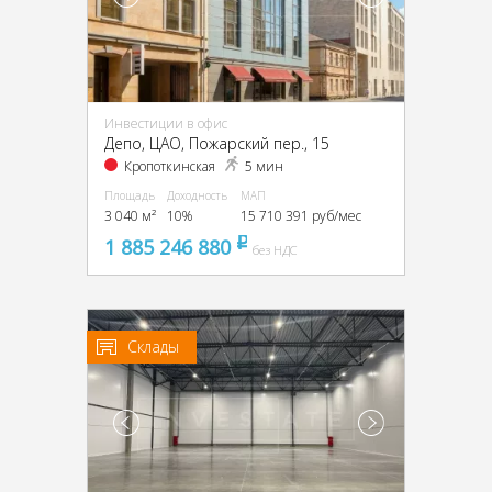
Инвестиции в офис
Депо, ЦАО, Пожарский пер., 15
Кропоткинская
5 мин
Площадь
Доходность
МАП
3 040 м²
10%
15 710 391 руб/мес
1 885 246 880
pуб
без НДС
Склады