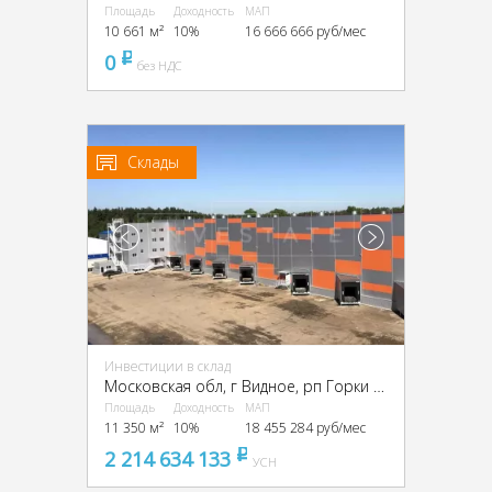
Площадь
Доходность
МАП
10 661 м²
10%
16 666 666 руб/мес
0
pуб
без НДС
Склады
Инвестиции в склад
Московская обл, г Видное, рп Горки Ленинские, Промзона Технопарк улица Восточная, Московская обл., промзона Технопарк, Восточная ул.
Площадь
Доходность
МАП
11 350 м²
10%
18 455 284 руб/мес
2 214 634 133
pуб
УСН