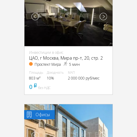
Инвестиции в офис
ЦАО, г Москва, Мира пр-т, 20, стр. 2
Проспект Мира
5 мин
Площадь
Доходность
МАП
803 м²
10%
2 000 000 руб/мес
0
pуб
без НДС
Офисы