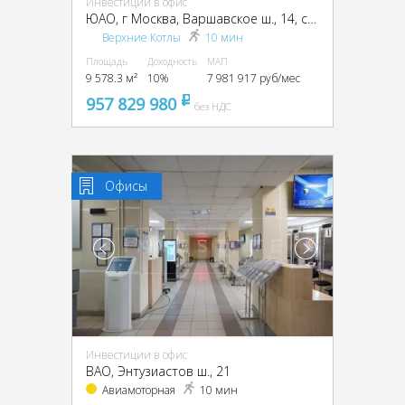
Инвестиции в офис
ЮАО, г Москва, Варшавское ш., 14, стр. 1
Верхние Котлы
10 мин
Площадь
Доходность
МАП
9 578.3 м²
10%
7 981 917 руб/мес
957 829 980
pуб
без НДС
Офисы
Инвестиции в офис
ВАО, Энтузиастов ш., 21
Авиамоторная
10 мин