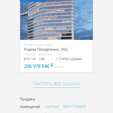
Инвестиции в офис
Родина Переделкино, ЗАО,
Площадь
Доходность
МАП
875.1 м²
10%
1 724 822 руб/мес
206 978 646
pуб
без НДС
СМОТРЕТЬ ВСЕ ОБЪЕКТЫ
Продажа
помещений:
CityPoint
NEVA TOWERS