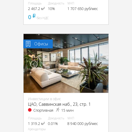
Площадь
Доходность
МАП
2 467.2 м²
10%
1 707 650 руб/мес
0
pуб
без НДС
Офисы
Инвестиции в офис
ЦАО, Саввинская наб., 23, стр. 1
Спортивная
15 мин
Площадь
Доходность
МАП
1 319.2 м²
0.01%
8 940 000 руб/мес
Арендаторы