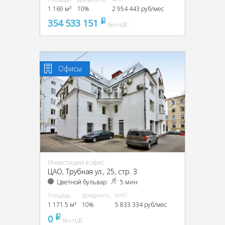
1 169 м²
10%
2 954 443 руб/мес
354 533 151
pуб
без НДС
Офисы
Инвестиции в офис
ЦАО, Трубная ул., 25, стр. 3
Цветной бульвар
5 мин
Площадь
Доходность
МАП
1 171.5 м²
10%
5 833 334 руб/мес
0
pуб
без НДС