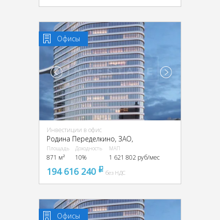
Офисы
Инвестиции в офис
Родина Переделкино, ЗАО,
Площадь
Доходность
МАП
871 м²
10%
1 621 802 руб/мес
194 616 240
pуб
без НДС
Офисы