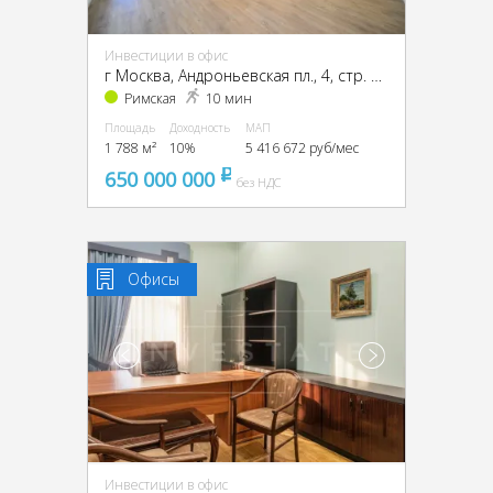
Инвестиции в офис
г Москва, Андроньевская пл., 4, стр. 1, 2, 3, ЦАО, г Москва, Андроньевская пл., 4, стр. 1
Римская
10 мин
Площадь
Доходность
МАП
1 788 м²
10%
5 416 672 руб/мес
650 000 000
pуб
без НДС
Офисы
Инвестиции в офис