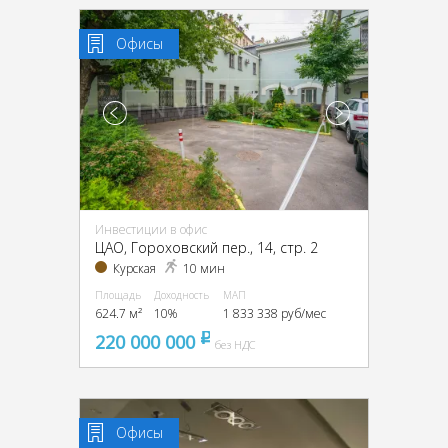
Офисы
Инвестиции в офис
ЦАО, Гороховский пер., 14, стр. 2
Курская
10 мин
Площадь
Доходность
МАП
624.7 м²
10%
1 833 338 руб/мес
220 000 000
pуб
без НДС
Офисы