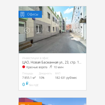
Офисы
Инвестиции в офис
ЦАО, Новая Басманная ул., 23, стр. 1А, 1Б, 2, 4
Красные ворота
10 мин
Площадь
Доходность
МАП
7 855.1 м²
10%
182 631 руб/мес
0
pуб
без НДС