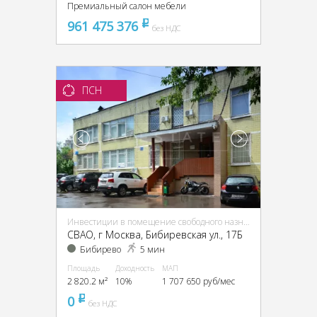
Премиальный салон мебели
961 475 376
pуб
без НДС
ПСН
Инвестиции в помещение свободного назначения (ПСН)
CВАО, г Москва, Бибиревская ул., 17Б
Бибирево
5 мин
Площадь
Доходность
МАП
2 820.2 м²
10%
1 707 650 руб/мес
0
pуб
без НДС