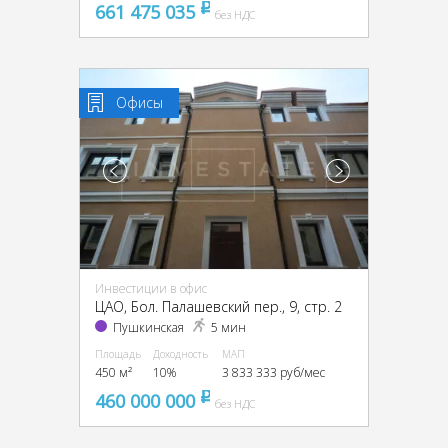
661 475 035
pуб
без НДС
Офисы
Инвестиции в офис
ЦАО, Бол. Палашевский пер., 9, стр. 2
Пушкинская
5 мин
Площадь
Доходность
МАП
450 м²
10%
3 833 333 руб/мес
460 000 000
pуб
без НДС