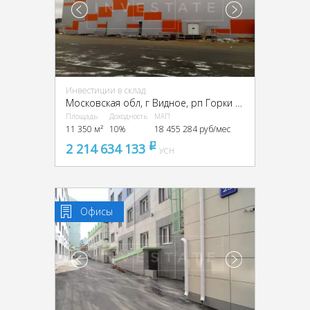
Инвестиции в склад
Московская обл, г Видное, рп Горки Ленинские, Промзона Технопарк улица Восточная, Московская обл., промзона Технопарк, Восточная ул.
Площадь
Доходность
МАП
11 350 м²
10%
18 455 284 руб/мес
2 214 634 133
pуб
УСН
Офисы