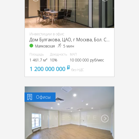
Инвестиции в офис
Дом Булгакова, ЦАО, г Москва, Бол. Садовая ул., 10
Маяковская
5 мин
Площадь
Доходность
МАП
1 461.7 м²
10%
10 000 000 руб/мес
1 200 000 000
pуб
без НДС
Офисы