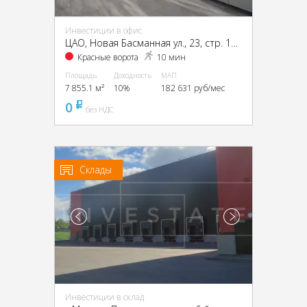
Инвестиции в офис
ЦАО, Новая Басманная ул., 23, стр. 1А, 1Б, 2, 4
Красные ворота
10 мин
Площадь
Доходность
МАП
7 855.1 м²
10%
182 631 руб/мес
0
pуб
без НДС
Склады
Инвестиции в склад