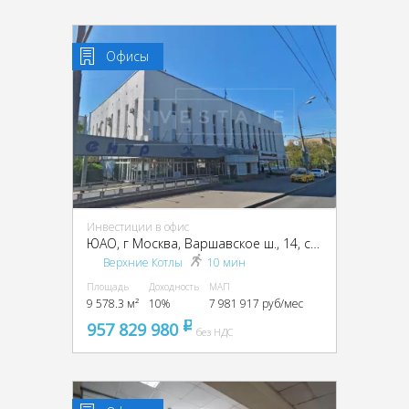
Офисы
Инвестиции в офис
ЮАО, г Москва, Варшавское ш., 14, стр. 1
Верхние Котлы
10 мин
Площадь
Доходность
МАП
9 578.3 м²
10%
7 981 917 руб/мес
957 829 980
pуб
без НДС