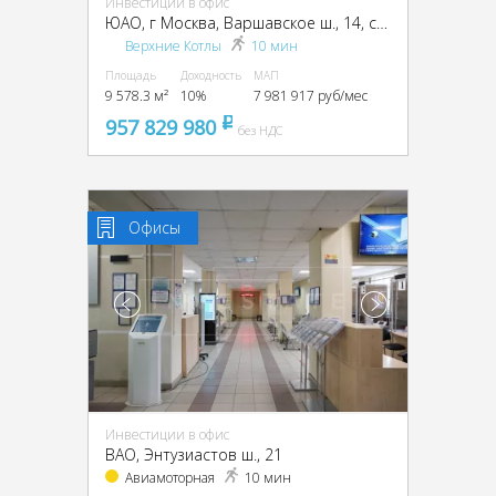
Инвестиции в офис
ЮАО, г Москва, Варшавское ш., 14, стр. 1
Верхние Котлы
10 мин
Площадь
Доходность
МАП
9 578.3 м²
10%
7 981 917 руб/мес
957 829 980
pуб
без НДС
Офисы
Инвестиции в офис
ВАО, Энтузиастов ш., 21
Авиамоторная
10 мин