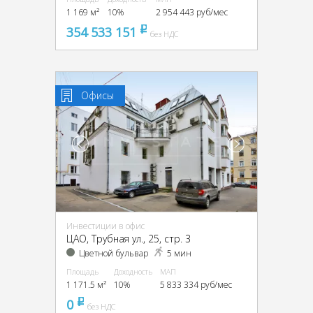
1 169 м²
10%
2 954 443 руб/мес
354 533 151
pуб
без НДС
Офисы
Инвестиции в офис
ЦАО, Трубная ул., 25, стр. 3
Цветной бульвар
5 мин
Площадь
Доходность
МАП
1 171.5 м²
10%
5 833 334 руб/мес
0
pуб
без НДС