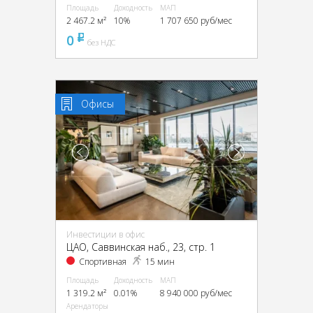
Площадь
Доходность
МАП
2 467.2 м²
10%
1 707 650 руб/мес
0
pуб
без НДС
Офисы
Инвестиции в офис
ЦАО, Саввинская наб., 23, стр. 1
Спортивная
15 мин
Площадь
Доходность
МАП
1 319.2 м²
0.01%
8 940 000 руб/мес
Арендаторы