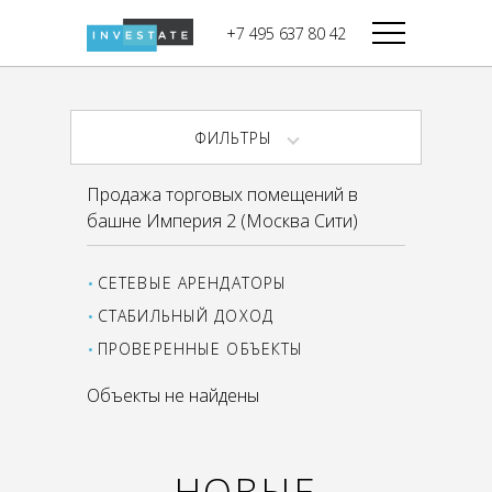
строительства
+7 495 637 80 42
Дикси
В башне
Башня Федерация-II
Верный
Запад
ФИЛЬТРЫ
Башня Федерация-I
Мираторг
Восток
Продажа торговых помещений в
Город Столиц,
Магнолия
башне Империя 2 (Москва Сити)
Северный блок
Город Столиц,
Южный блок
СЕТЕВЫЕ АРЕНДАТОРЫ
СТАБИЛЬНЫЙ ДОХОД
ПРОВЕРЕННЫЕ ОБЪЕКТЫ
Объекты не найдены