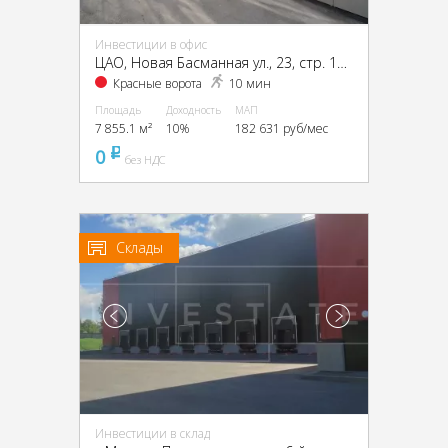
Инвестиции в офис
ЦАО, Новая Басманная ул., 23, стр. 1А, 1Б, 2, 4
Красные ворота
10 мин
Площадь
Доходность
МАП
7 855.1 м²
10%
182 631 руб/мес
0
pуб
без НДС
Склады
Инвестиции в склад