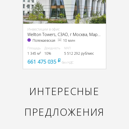
Инвестиции в офис
Wellton Towers, CЗАО, г Москва, Маршала Жукова пр-т, 39
Полежаевская
10 мин
Площадь
Доходность
МАП
1 345 м²
10%
5 512 292 руб/мес
661 475 035
pуб
без НДС
ИНТЕРЕСНЫЕ
ПРЕДЛОЖЕНИЯ