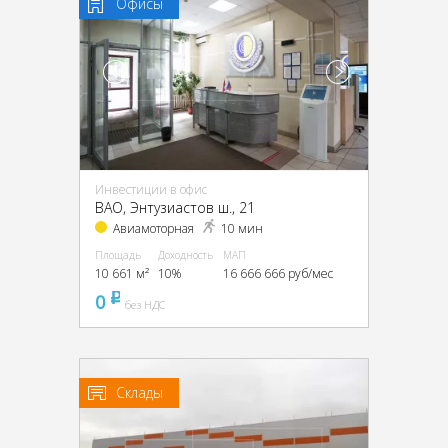
Офисы
Инвестиции в офис
ВАО, Энтузиастов ш., 21
Авиамоторная
10 мин
Площадь
Доходность
МАП
10 661 м²
10%
16 666 666 руб/мес
0
pуб
без НДС
Склады