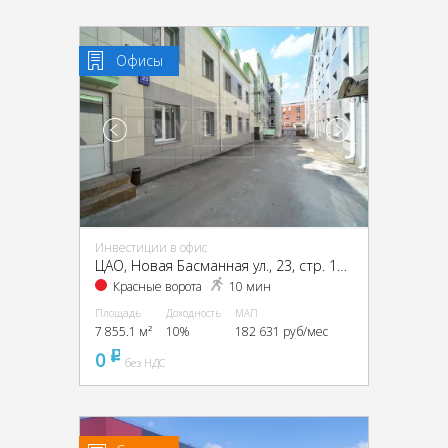
Офисы
Инвестиции в офис
ЦАО, Новая Басманная ул., 23, стр. 1А, 1Б, 2, 4
Красные ворота
10 мин
Площадь
Доходность
МАП
7 855.1 м²
10%
182 631 руб/мес
0
pуб
без НДС