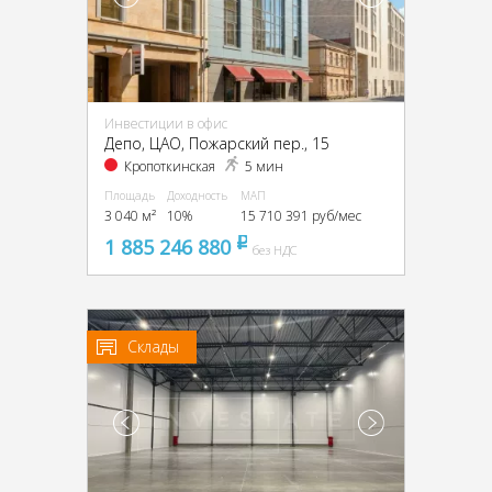
Инвестиции в офис
Депо, ЦАО, Пожарский пер., 15
Кропоткинская
5 мин
Площадь
Доходность
МАП
3 040 м²
10%
15 710 391 руб/мес
1 885 246 880
pуб
без НДС
Склады