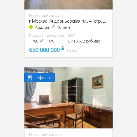
Инвестиции в офис
г Москва, Андроньевская пл., 4, стр. 1, 2, 3, ЦАО, г Москва, Андроньевская пл., 4, стр. 1
Римская
10 мин
Площадь
Доходность
МАП
1 788 м²
10%
5 416 672 руб/мес
650 000 000
pуб
без НДС
Офисы
Инвестиции в офис