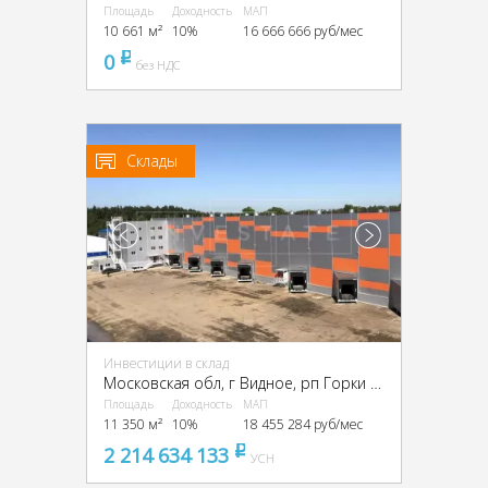
Площадь
Доходность
МАП
10 661 м²
10%
16 666 666 руб/мес
0
pуб
без НДС
Склады
Инвестиции в склад
Московская обл, г Видное, рп Горки Ленинские, Промзона Технопарк улица Восточная, Московская обл., промзона Технопарк, Восточная ул.
Площадь
Доходность
МАП
11 350 м²
10%
18 455 284 руб/мес
2 214 634 133
pуб
УСН