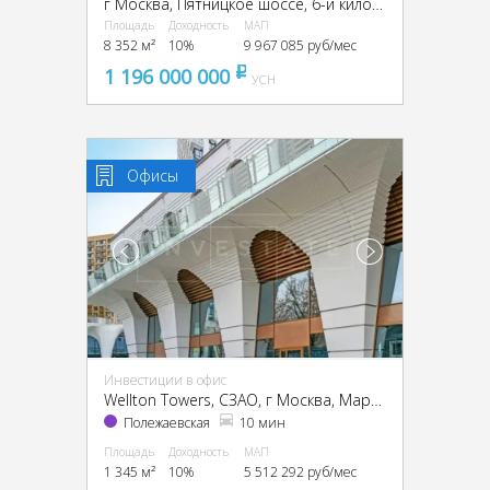
г Москва, Пятницкое шоссе, 6-й километр, г Москва, Пятницкое ш., 6
Площадь
Доходность
МАП
8 352 м²
10%
9 967 085 руб/мес
1 196 000 000
pуб
УСН
Офисы
Инвестиции в офис
Wellton Towers, CЗАО, г Москва, Маршала Жукова пр-т, 39
Полежаевская
10 мин
Площадь
Доходность
МАП
1 345 м²
10%
5 512 292 руб/мес