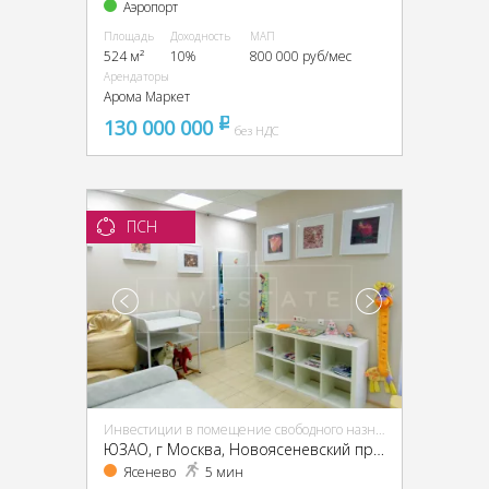
Аэропорт
Площадь
Доходность
МАП
524 м²
10%
800 000 руб/мес
Арендаторы
Арома Маркет
130 000 000
pуб
без НДС
ПСН
Инвестиции в помещение свободного назначения (ПСН)
ЮЗАО, г Москва, Новоясеневский пр-т, 13, кор. 2
Ясенево
5 мин