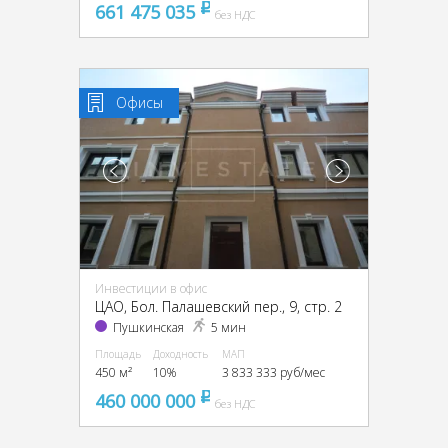
661 475 035
pуб
без НДС
Офисы
Инвестиции в офис
ЦАО, Бол. Палашевский пер., 9, стр. 2
Пушкинская
5 мин
Площадь
Доходность
МАП
450 м²
10%
3 833 333 руб/мес
460 000 000
pуб
без НДС