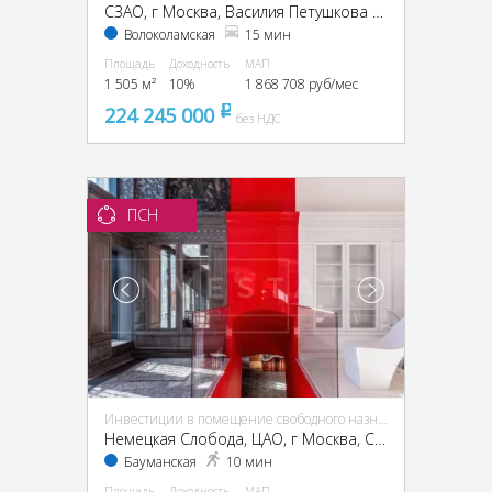
CЗАО, г Москва, Василия Петушкова ул., 27
Волоколамская
15 мин
Площадь
Доходность
МАП
1 505 м²
10%
1 868 708 руб/мес
224 245 000
pуб
без НДС
ПСН
Инвестиции в помещение свободного назначения (ПСН)
Немецкая Слобода, ЦАО, г Москва, Спартаковская ул., 11, стр. 1
Бауманская
10 мин
Площадь
Доходность
МАП