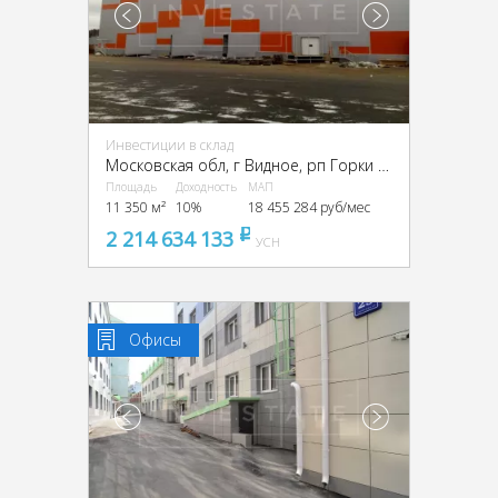
Инвестиции в склад
Московская обл, г Видное, рп Горки Ленинские, Промзона Технопарк улица Восточная, Московская обл., промзона Технопарк, Восточная ул.
Площадь
Доходность
МАП
11 350 м²
10%
18 455 284 руб/мес
2 214 634 133
pуб
УСН
Офисы