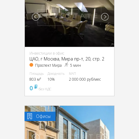
Инвестиции в офис
ЦАО, г Москва, Мира пр-т, 20, стр. 2
Проспект Мира
5 мин
Площадь
Доходность
МАП
803 м²
10%
2 000 000 руб/мес
0
pуб
без НДС
Офисы