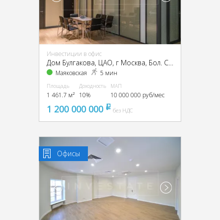
Инвестиции в офис
Дом Булгакова, ЦАО, г Москва, Бол. Садовая ул., 10
Маяковская
5 мин
Площадь
Доходность
МАП
1 461.7 м²
10%
10 000 000 руб/мес
1 200 000 000
pуб
без НДС
Офисы