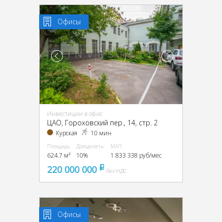
Офисы
Инвестиции в офис
ЦАО, Гороховский пер., 14, стр. 2
Курская
10 мин
Площадь
Доходность
МАП
624.7 м²
10%
1 833 338 руб/мес
220 000 000
pуб
без НДС
Офисы