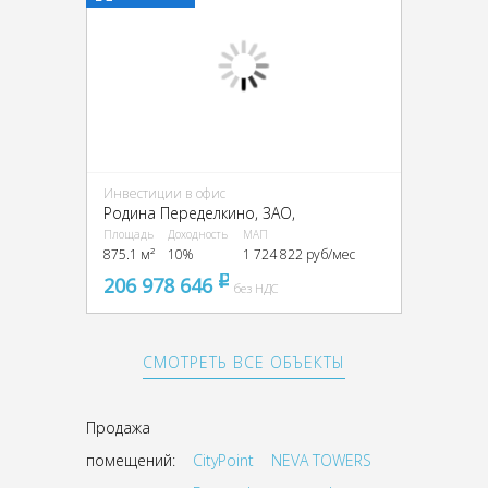
Инвестиции в офис
Родина Переделкино, ЗАО,
Площадь
Доходность
МАП
875.1 м²
10%
1 724 822 руб/мес
206 978 646
pуб
без НДС
СМОТРЕТЬ ВСЕ ОБЪЕКТЫ
Продажа
помещений:
CityPoint
NEVA TOWERS