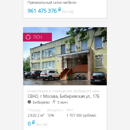
Премиальный салон мебели
961 475 376
pуб
без НДС
ПСН
Инвестиции в помещение свободного назначения (ПСН)
CВАО, г Москва, Бибиревская ул., 17Б
Бибирево
5 мин
Площадь
Доходность
МАП
2 820.2 м²
10%
1 707 650 руб/мес
0
pуб
без НДС