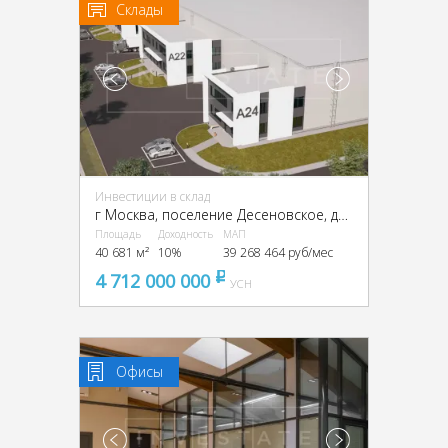
Склады
Инвестиции в склад
г Москва, поселение Десеновское, деревня Кувекино, ТиНАО,
Площадь
Доходность
МАП
40 681 м²
10%
39 268 464 руб/мес
4 712 000 000
pуб
УСН
Офисы