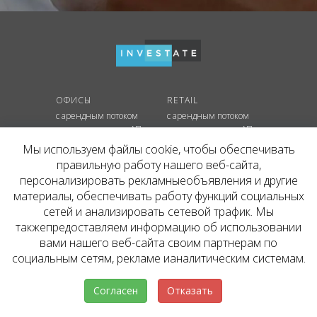
ОФИСЫ
RETAIL
с арендным потоком
с арендным потоком
с потенциальным АП
с потенциальным АП
на этапе строительства
на этапе строительства
Мы используем файлы cookie, чтобы обеспечивать
правильную работу нашего веб-сайта,
СКЛАДЫ
персонализировать рекламныеобъявления и другие
с арендным потоком
материалы, обеспечивать работу функций социальных
с потенциальным АП
сетей и анализировать сетевой трафик. Мы
на этапе строительства
такжепредоставляем информацию об использовании
вами нашего веб-сайта своим партнерам по
КОНТАКТЫ
социальным сетям, рекламе ианалитическим системам.
+7 495 637 80 42
hello@inv.estate
г. Москва
,
ул.
Мосфильмовская, д. №74Б
Согласен
Отказать
Пользовательское соглашение