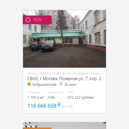
ПСН
Инвестиции в помещение свободного назначения (ПСН)
CВАО, г Москва, Полярная ул., 7, кор. 2
Бабушкинская
20 мин
Площадь
Доходность
МАП
1 709.6 м²
10%
972 222 руб/мес
116 666 658
pуб
без НДС