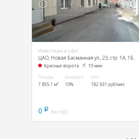
Инвестиции в офис
ЦАО, Новая Басманная ул., 23, стр. 1А, 1Б, 2, 4
Красные ворота
10 мин
Площадь
Доходность
МАП
7 855.1 м²
10%
182 631 руб/мес
0
pуб
без НДС