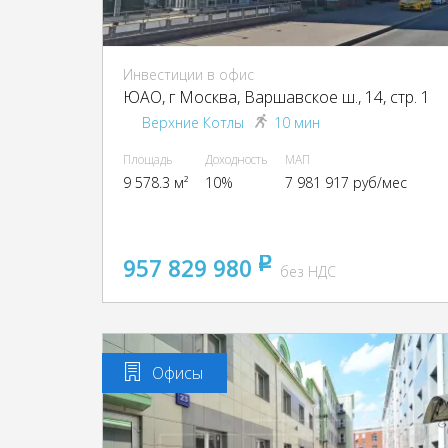
Инвестиции в офис
ЮАО, г Москва, Варшавское ш., 14, стр. 1
Верхние Котлы
10 мин
Площадь
Доходность
МАП
9 578.3 м²
10%
7 981 917 руб/мес
957 829 980
pуб
без НДС
Офисы