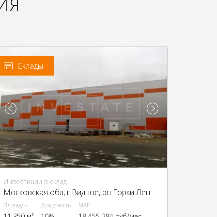
ИЯ
Склады
Инвестиции в склад
Московская обл, г Видное, рп Горки Ленинские, Промзона Технопарк улица Восточная, Московская обл., промзона Технопарк, Восточная ул.
Площадь
Доходность
МАП
11 350 м²
10%
18 455 284 руб/мес