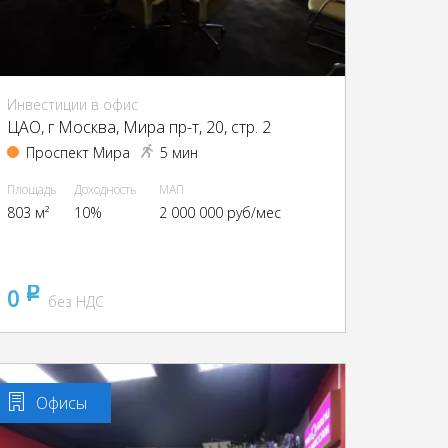
Инвестиции в офис
ЦАО, г Москва, Мира пр-т, 20, стр. 2
Проспект Мира
5 мин
Площадь
Доходность
МАП
803 м²
10%
2 000 000 руб/мес
0
pуб
без НДС
Офисы