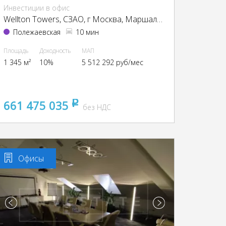
Инвестиции в офис
Wellton Towers, CЗАО, г Москва, Маршала Жукова пр-т, 39
Полежаевская
10 мин
Площадь
Доходность
МАП
1 345 м²
10%
5 512 292 руб/мес
661 475 035
pуб
без НДС
Офисы