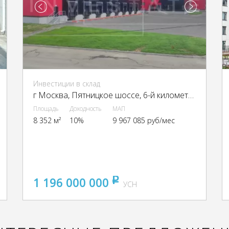
Инвестиции в склад
г Москва, Пятницкое шоссе, 6-й километр, г Москва, Пятницкое ш., 6
Площадь
Доходность
МАП
8 352 м²
10%
9 967 085 руб/мес
1 196 000 000
pуб
УСН