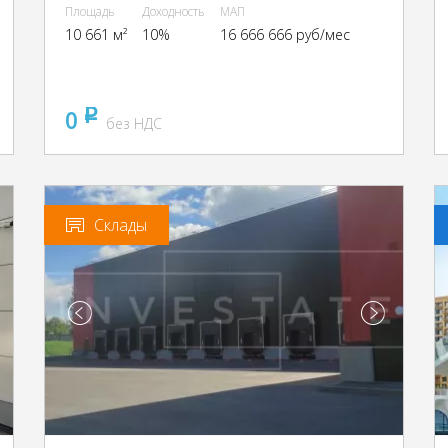
Площадь
Доходность
МАП
10 661 м²
10%
16 666 666 руб/мес
0
pуб
без НДС
Склады