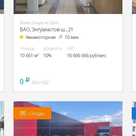
Инвестиции в офис
ВАО, Энтузиастов ш., 21
Авиамоторная
10 мин
Площадь
Доходность
МАП
10 661 м²
10%
16 666 666 руб/мес
0
pуб
без НДС
Склады