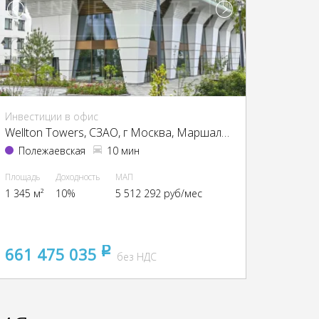
Инвестиции в офис
Wellton Towers, CЗАО, г Москва, Маршала Жукова пр-т, 39
Полежаевская
10 мин
Площадь
Доходность
МАП
1 345 м²
10%
5 512 292 руб/мес
661 475 035
pуб
без НДС