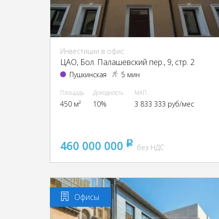
Инвестиции в офис
ЦАО, Бол. Палашевский пер., 9, стр. 2
Пушкинская
5 мин
Площадь
Доходность
МАП
450 м²
10%
3 833 333 руб/мес
460 000 000
pуб
без НДС
Офисы