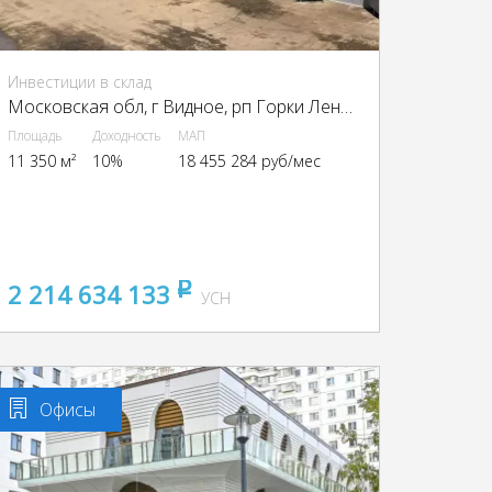
Инвестиции в склад
Московская обл, г Видное, рп Горки Ленинские, Промзона Технопарк улица Восточная, Московская обл., промзона Технопарк, Восточная ул.
Площадь
Доходность
МАП
11 350 м²
10%
18 455 284 руб/мес
2 214 634 133
pуб
УСН
Офисы