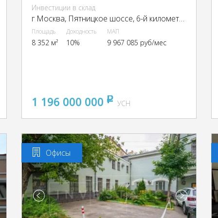
Инвестиции в склад
г Москва, Пятницкое шоссе, 6-й километр, г Москва, Пятницкое ш., 6
Площадь
Доходность
МАП
8 352 м²
10%
9 967 085 руб/мес
1 196 000 000
pуб
УСН
Офисы