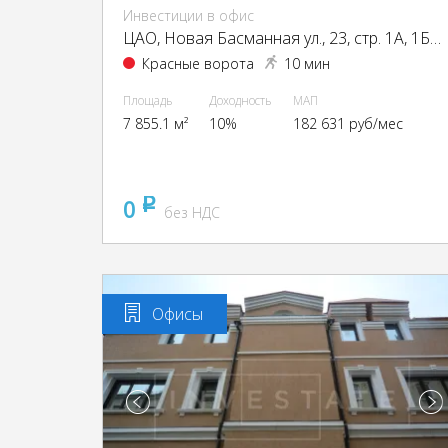
Инвестиции в офис
ЦАО, Новая Басманная ул., 23, стр. 1А, 1Б, 2, 4
Красные ворота
10 мин
Площадь
Доходность
МАП
7 855.1 м²
10%
182 631 руб/мес
0
pуб
без НДС
Офисы