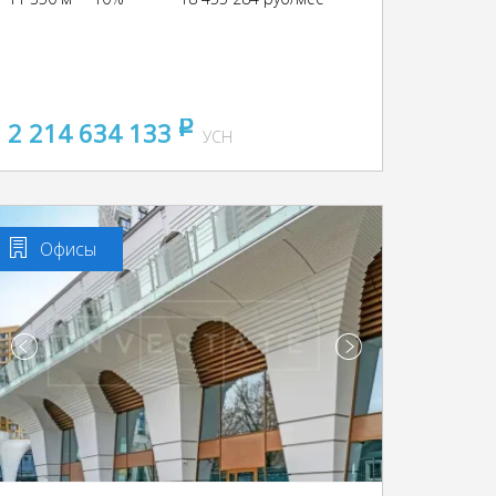
2 214 634 133
pуб
УСН
Офисы