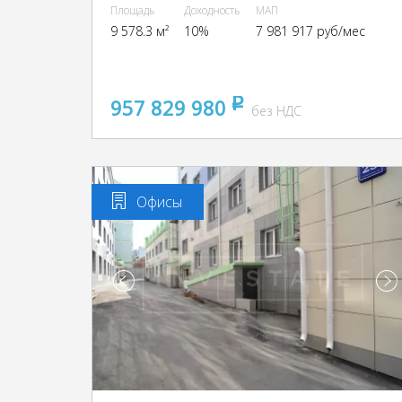
Площадь
Доходность
МАП
9 578.3 м²
10%
7 981 917 руб/мес
957 829 980
pуб
без НДС
Офисы