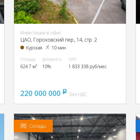
Инвестиции в офис
ЦАО, Гороховский пер., 14, стр. 2
Курская
10 мин
Площадь
Доходность
МАП
624.7 м²
10%
1 833 338 руб/мес
220 000 000
pуб
без НДС
Склады