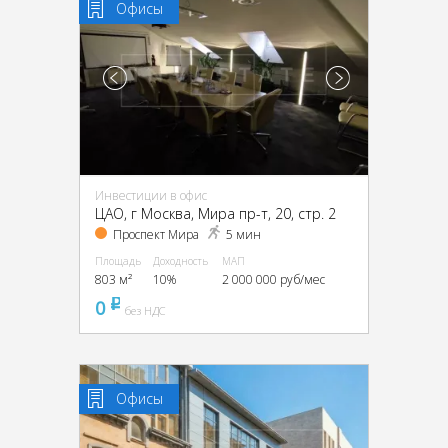
Офисы
Инвестиции в офис
ЦАО, г Москва, Мира пр-т, 20, стр. 2
Проспект Мира
5 мин
Площадь
Доходность
МАП
803 м²
10%
2 000 000 руб/мес
0
pуб
без НДС
Офисы