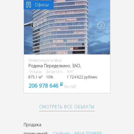
Офисы
Инвестиции в офис
Родина Переделкино, ЗАО,
Площадь
Доходность
МАП
875.1 м²
10%
1 724 822 руб/мес
206 978 646
pуб
без НДС
СМОТРЕТЬ ВСЕ ОБЪЕКТЫ
Продажа
помещений:
CityPoint
NEVA TOWERS