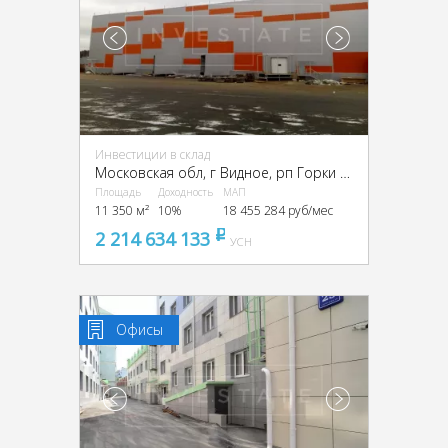
Инвестиции в склад
Московская обл, г Видное, рп Горки Ленинские, Промзона Технопарк улица Восточная, Московская обл., промзона Технопарк, Восточная ул.
Площадь
Доходность
МАП
11 350 м²
10%
18 455 284 руб/мес
2 214 634 133
pуб
УСН
Офисы