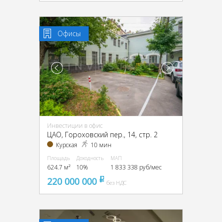
Офисы
Инвестиции в офис
ЦАО, Гороховский пер., 14, стр. 2
Курская
10 мин
Площадь
Доходность
МАП
624.7 м²
10%
1 833 338 руб/мес
220 000 000
pуб
без НДС