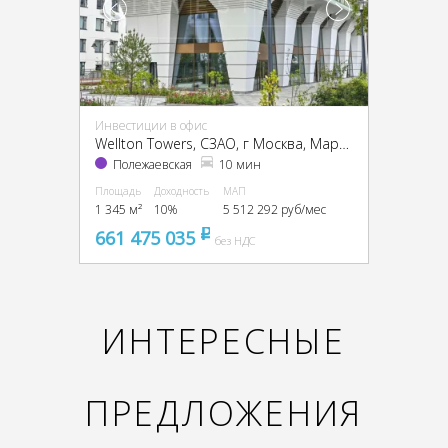
Инвестиции в офис
Wellton Towers, CЗАО, г Москва, Маршала Жукова пр-т, 39
Полежаевская
10 мин
Площадь
Доходность
МАП
1 345 м²
10%
5 512 292 руб/мес
661 475 035
pуб
без НДС
ИНТЕРЕСНЫЕ
ПРЕДЛОЖЕНИЯ