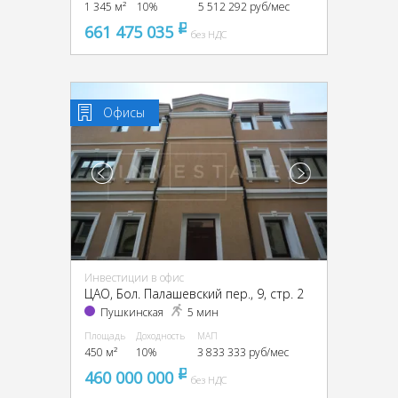
1 345 м²
10%
5 512 292 руб/мес
661 475 035
pуб
без НДС
Офисы
Инвестиции в офис
ЦАО, Бол. Палашевский пер., 9, стр. 2
Пушкинская
5 мин
Площадь
Доходность
МАП
450 м²
10%
3 833 333 руб/мес
460 000 000
pуб
без НДС