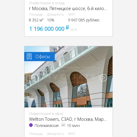
Инвестиции в склад
г Москва, Пятницкое шоссе, 6-й километр, г Москва, Пятницкое ш., 6
Площадь
Доходность
МАП
8 352 м²
10%
9 967 085 руб/мес
1 196 000 000
pуб
УСН
Офисы
Инвестиции в офис
Wellton Towers, CЗАО, г Москва, Маршала Жукова пр-т, 39
Полежаевская
10 мин
Площадь
Доходность
МАП