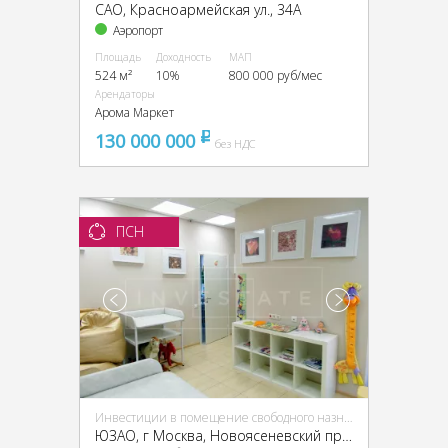
CАО, Красноармейская ул., 34А
Аэропорт
Площадь
Доходность
МАП
524 м²
10%
800 000 руб/мес
Арендаторы
Арома Маркет
130 000 000
pуб
без НДС
ПСН
Инвестиции в помещение свободного назначения (ПСН)
ЮЗАО, г Москва, Новоясеневский пр-т, 13, кор. 2