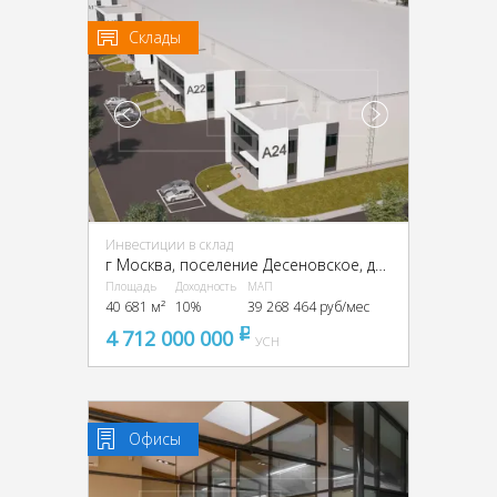
Склады
Инвестиции в склад
г Москва, поселение Десеновское, деревня Кувекино, ТиНАО,
Площадь
Доходность
МАП
40 681 м²
10%
39 268 464 руб/мес
4 712 000 000
pуб
УСН
Офисы