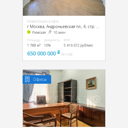
Инвестиции в офис
г Москва, Андроньевская пл., 4, стр. 1, 2, 3, ЦАО, г Москва, Андроньевская пл., 4, стр. 1
Римская
10 мин
Площадь
Доходность
МАП
1 788 м²
10%
5 416 672 руб/мес
650 000 000
pуб
без НДС
Офисы