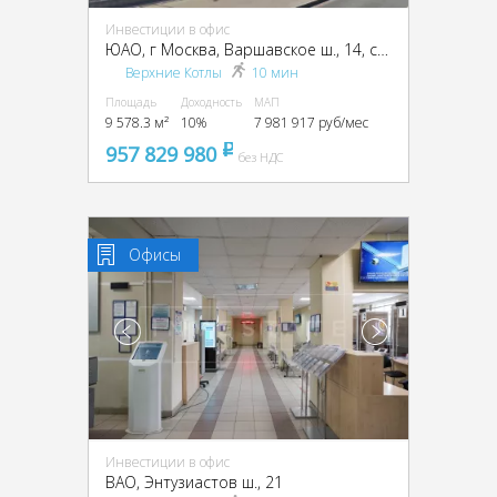
Инвестиции в офис
ЮАО, г Москва, Варшавское ш., 14, стр. 1
Верхние Котлы
10 мин
Площадь
Доходность
МАП
9 578.3 м²
10%
7 981 917 руб/мес
957 829 980
pуб
без НДС
Офисы
Инвестиции в офис
ВАО, Энтузиастов ш., 21