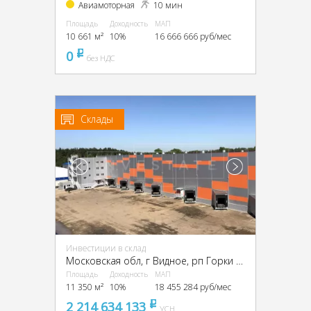
Авиамоторная
10 мин
Площадь
Доходность
МАП
10 661 м²
10%
16 666 666 руб/мес
0
pуб
без НДС
Склады
Инвестиции в склад
Московская обл, г Видное, рп Горки Ленинские, Промзона Технопарк улица Восточная, Московская обл., промзона Технопарк, Восточная ул.
Площадь
Доходность
МАП
11 350 м²
10%
18 455 284 руб/мес
2 214 634 133
pуб
УСН