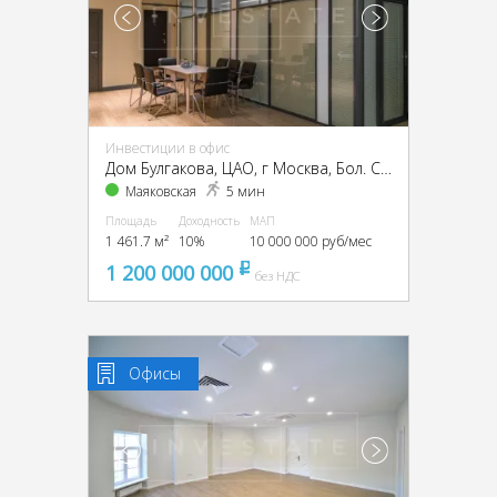
Инвестиции в офис
Дом Булгакова, ЦАО, г Москва, Бол. Садовая ул., 10
Маяковская
5 мин
Площадь
Доходность
МАП
1 461.7 м²
10%
10 000 000 руб/мес
1 200 000 000
pуб
без НДС
Офисы