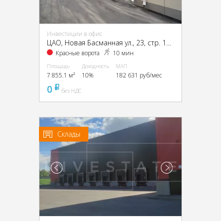
Инвестиции в офис
ЦАО, Новая Басманная ул., 23, стр. 1А, 1Б, 2, 4
Красные ворота
10 мин
Площадь
Доходность
МАП
7 855.1 м²
10%
182 631 руб/мес
0
pуб
без НДС
Склады