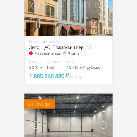
Инвестиции в офис
Депо, ЦАО, Пожарский пер., 15
Кропоткинская
5 мин
Площадь
Доходность
МАП
3 040 м²
10%
15 710 391 руб/мес
1 885 246 880
pуб
без НДС
Склады