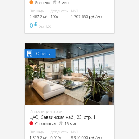
Ясенево
5 мин
Площадь
Доходность
МАП
2 467.2 м²
10%
1 707 650 руб/мес
0
pуб
без НДС
Офисы
Инвестиции в офис
ЦАО, Саввинская наб., 23, стр. 1
Спортивная
15 мин
Площадь
Доходность
МАП
1 319.2 м²
0.01%
8 940 000 руб/мес