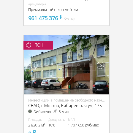
Арендаторы
Премиальный салон мебели
961 475 376
pуб
без НДС
ПСН
Инвестиции в помещение свободного назначения (ПСН)
CВАО, г Москва, Бибиревская ул., 17Б
Бибирево
5 мин
Площадь
Доходность
МАП
2 820.2 м²
10%
1 707 650 руб/мес
pуб