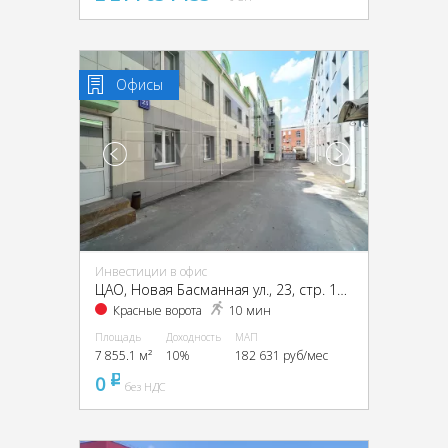
Офисы
Инвестиции в офис
ЦАО, Новая Басманная ул., 23, стр. 1А, 1Б, 2, 4
Красные ворота
10 мин
Площадь
Доходность
МАП
7 855.1 м²
10%
182 631 руб/мес
0
pуб
без НДС