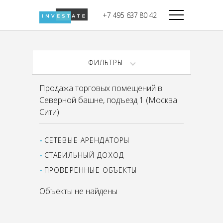
строительства
+7 495 637 80 42
Дикси
В башне
Башня Федерация-II
Верный
Запад
ФИЛЬТРЫ
Башня Федерация-I
Мираторг
Восток
Продажа торговых помещений в
Город Столиц,
Магнолия
Северной башне, подъезд 1 (Москва
Северный блок
Сити)
Город Столиц,
Южный блок
СЕТЕВЫЕ АРЕНДАТОРЫ
СТАБИЛЬНЫЙ ДОХОД
ПРОВЕРЕННЫЕ ОБЪЕКТЫ
Объекты не найдены