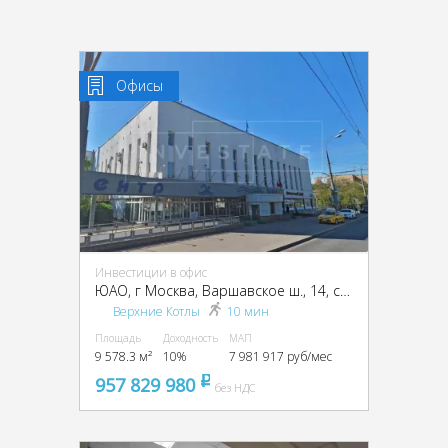
Офисы
Инвестиции в офис
ЮАО, г Москва, Варшавское ш., 14, стр. 1
Верхние Котлы
10 мин
Площадь
Доходность
МАП
9 578.3 м²
10%
7 981 917 руб/мес
957 829 980
pуб
без НДС