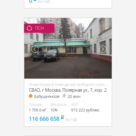
0
без НДС
ПСН
Инвестиции в помещение свободного назначения (ПСН)
CВАО, г Москва, Полярная ул., 7, кор. 2
Бабушкинская
20 мин
Площадь
Доходность
МАП
1 709.6 м²
10%
972 222 руб/мес
116 666 658
pуб
без НДС