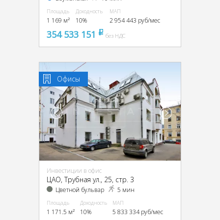
Площадь
Доходность
МАП
1 169 м²
10%
2 954 443 руб/мес
354 533 151
pуб
без НДС
Офисы
Инвестиции в офис
ЦАО, Трубная ул., 25, стр. 3
Цветной бульвар
5 мин
Площадь
Доходность
МАП
1 171.5 м²
10%
5 833 334 руб/мес