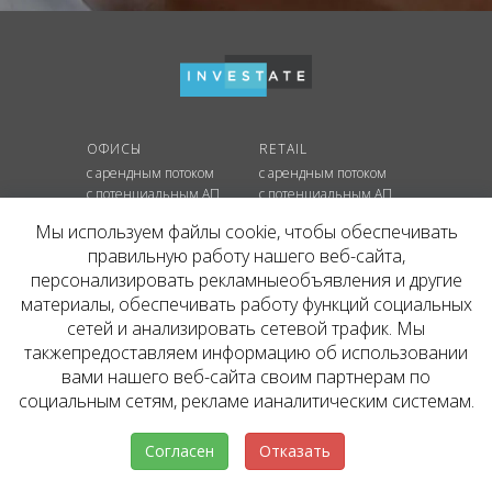
ОФИСЫ
RETAIL
с арендным потоком
с арендным потоком
с потенциальным АП
с потенциальным АП
на этапе строительства
на этапе строительства
Мы используем файлы cookie, чтобы обеспечивать
правильную работу нашего веб-сайта,
СКЛАДЫ
персонализировать рекламныеобъявления и другие
с арендным потоком
материалы, обеспечивать работу функций социальных
с потенциальным АП
на этапе строительства
сетей и анализировать сетевой трафик. Мы
такжепредоставляем информацию об использовании
вами нашего веб-сайта своим партнерам по
КОНТАКТЫ
социальным сетям, рекламе ианалитическим системам.
+7 495 637 80 42
hello@inv.estate
г. Москва
,
ул.
Мосфильмовская, д. №74Б
Пользовательское соглашение
Согласен
Отказать