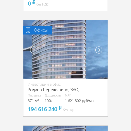
0
pуб
без НДС
Офисы
Инвестиции в офис
Родина Переделкино, ЗАО,
Площадь
Доходность
МАП
871 м²
10%
1 621 802 руб/мес
194 616 240
pуб
без НДС