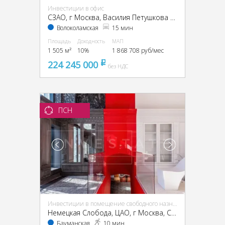
Инвестиции в офис
CЗАО, г Москва, Василия Петушкова ул., 27
Волоколамская
15 мин
Площадь
Доходность
МАП
1 505 м²
10%
1 868 708 руб/мес
224 245 000
pуб
без НДС
ПСН
Инвестиции в помещение свободного назначения (ПСН)
Немецкая Слобода, ЦАО, г Москва, Спартаковская ул., 11, стр. 1
Бауманская
10 мин