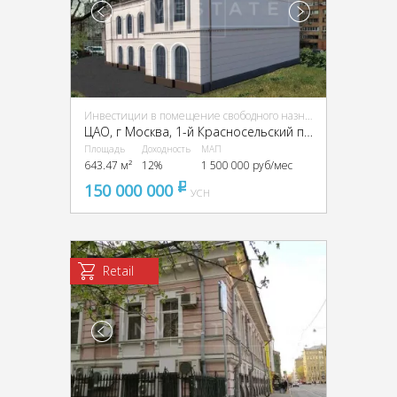
Инвестиции в помещение свободного назначения (ПСН)
ЦАО, г Москва, 1-й Красносельский пер., 13
Площадь
Доходность
МАП
643.47 м²
12%
1 500 000 руб/мес
150 000 000
pуб
УСН
Retail