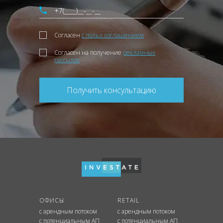
Согласен
с польз. соглашением
Согласен на получение
рекламных
рассылок
Получить консультацию
ОФИСЫ
RETAIL
с арендным потоком
с арендным потоком
с потенциальным АП
с потенциальным АП