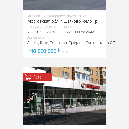
Инвестиции в торговое помещение
Московская обл, г Щёлково, село Трубино, ул Фабричная, д 54/1
Площадь
Доходность
МАП
763.1 м²
12.34%
1 440 000 руб/мес
Арендаторы
Аптека, Кафе, Пятерочка, Продукты, Пункт выдачи OZON, Пункт выдачи Wildberries
140 000 000
pуб
УСН
Retail