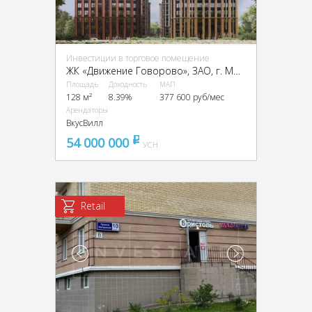
Инвестиции в торговое помещение
ЖК «Движение Говорово», ЗАО, г. Москва, ЖК «Движение Говорово», к1
Площадь
Доходность
МАП
128 м²
8.39%
377 600 руб/мес
Арендаторы
ВкусВилл
54 000 000
pуб
УСН
Retail