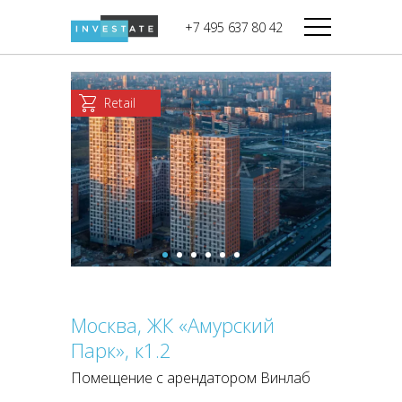
строительства
+7 495 637 80 42
Дикси
В башне
Башня Федерация-II
Верный
Запад
Retail
Башня Федерация-I
Мираторг
Восток
Город Столиц,
Магнолия
Северный блок
Город Столиц,
Южный блок
Москва, ЖК «Амурский
Парк», к1.2
Помещение с арендатором Винлаб