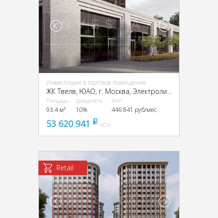
Инвестиции в торговое помещение
ЖК Твелв, ЮАО, г. Москва, Электролитный пр-д, 12Б
Площадь
Доходность
МАП
93.4 м²
10%
446 841 руб/мес
53 620 941
pуб
УСН
Retail