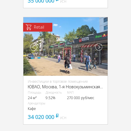
35 000 000
УСН
Retail
Инвестиции в торговое помещение
ЮВАО, Москва, 1-я Новокузьминская, д 21, к2
Площадь
Доходность
МАП
24 м²
9.52%
270 000 руб/мес
Арендаторы
Кафе
34 020 000
pуб
УСН