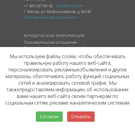
+7 495 637 80 42
hello@inv.estate
г. Москва
,
ул.
Мосфильмовская, д. №74Б
Пользовательское соглашение
ЮРИДИЧЕСКАЯ ИНФОРМАЦИЯ
Пользовательское соглашение
Политика конфиденциальности сайта
Политика обработки персональных данных
Мы используем файлы cookie, чтобы обеспечивать
правильную работу нашего веб-сайта,
персонализировать рекламныеобъявления и другие
материалы, обеспечивать работу функций социальных
© ОФИЦИАЛЬНЫЙ САЙТ КОМПАНИИ
сетей и анализировать сетевой трафик. Мы
INVESTATE, 2026
такжепредоставляем информацию об использовании
Представленная на сайте агентства информация,
в т.ч. стоимости объектов, носит информационный
вами нашего веб-сайта своим партнерам по
характер и не является публичной офертой. Условия
социальным сетям, рекламе ианалитическим системам.
аренды объекта могут быть изменены собственником
без уведомления.
Согласен
Отказать