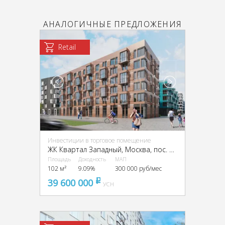
АНАЛОГИЧНЫЕ ПРЕДЛОЖЕНИЯ
Retail
Инвестиции в торговое помещение
ЖК Квартал Западный, Москва, пос. Марушкинское, квартал 76, ЖК Квартал Западный, 3
Площадь
Доходность
МАП
102 м²
9.09%
300 000 руб/мес
39 600 000
pуб
УСН