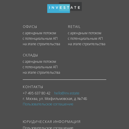
ОФИСЫ
RETAIL
с арендным потоком
с арендным потоком
с потенциальным АП
с потенциальным АП
на этапе строительства
на этапе строительства
СКЛАДЫ
с арендным потоком
с потенциальным АП
на этапе строительства
КОНТАКТЫ
+7 495 637 80 42
hello@inv.estate
г. Москва
,
ул.
Мосфильмовская, д. №74Б
Пользовательское соглашение
ЮРИДИЧЕСКАЯ ИНФОРМАЦИЯ
Пользовательское соглашение