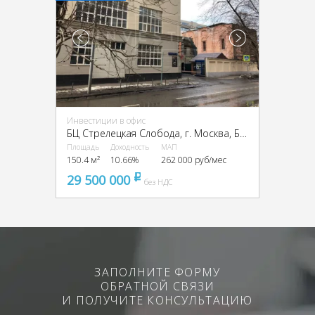
Инвестиции в офис
БЦ Стрелецкая Слобода, г. Москва, Бол. Новодмитровская ул., 23с1
Площадь
Доходность
МАП
150.4 м²
10.66%
262 000 руб/мес
29 500 000
pуб
без НДС
ЗАПОЛНИТЕ ФОРМУ
ОБРАТНОЙ СВЯЗИ
И ПОЛУЧИТЕ КОНСУЛЬТАЦИЮ