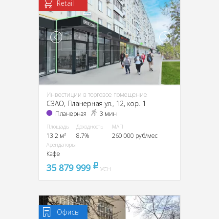
Retail
Инвестиции в торговое помещение
CЗАО, Планерная ул., 12, кор. 1
Планерная
3 мин
Площадь
Доходность
МАП
13.2 м²
8.7%
260 000 руб/мес
Арендаторы
Кафе
35 879 999
pуб
УСН
Офисы