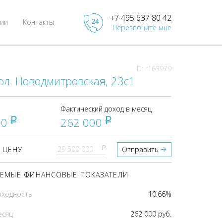
+7 495 637 80 42
ии
Контакты
Перезвоните мне
ID: r163979
ол. Новодмитровская, 23с1
Фактический доход в месяц
00
262 000
pуб
pуб
pуб
 ЦЕНУ
Отправить
ЕМЫЕ ФИНАНСОВЫЕ ПОКАЗАТЕЛИ
оходность
10.66%
есяц
262 000 руб.