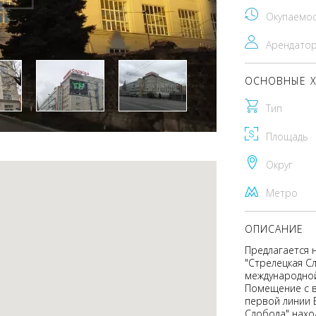
Окупаемо
Арендато
ОСНОВНЫЕ Х
Тип
Площадь
Округ
Метро
ОПИСАНИЕ
Предлагается 
"Стрелецкая С
международной
Помещение с в
первой линии 
Слобода" нахо