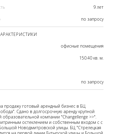
сть
9 лет
р
по запросу
АРАКТЕРИСТИКИ
офисные помещения
150.40 кв. м.
по запросу
на продажу готовый арендный бизнес в БЦ
лобода". Сдано в долгосрочную аренду крупной
 образовательной компании "Changellenge >>".
итринным остеклением и собственным входом с с
Большой Новодмитровской улицы. БЦ "Стрелецкая
дится на первой линии Бутырской улицы и Большой