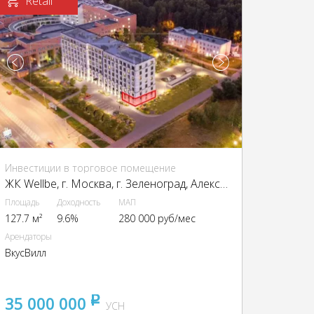
Retail
Инвестиции в торговое помещение
ЖК Wellbe, г. Москва, г. Зеленоград, Александровка ул.
Площадь
Доходность
МАП
127.7 м²
9.6%
280 000 руб/мес
Арендаторы
ВкусВилл
35 000 000
pуб
УСН