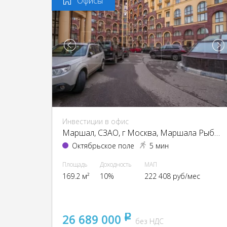
Офисы
Инвестиции в офис
Маршал, CЗАО, г Москва, Маршала Рыбалко ул., 2
Октябрьское поле
5 мин
Площадь
Доходность
МАП
169.2 м²
10%
222 408 руб/мес
26 689 000
pуб
без НДС