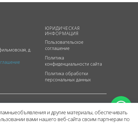
ЮРИДИЧЕСКАЯ
ИНФОРМАЦИЯ
Пользовательское
соглашение
ильмовская, д.
Политика
оглашение
конфиденциальности сайта
Политика обработки
персональных данных
кламныеобъявления и другие материалы, обеспечивать
арактер
ользовании вами нашего веб-сайта своим партнерам по
 уведомления.