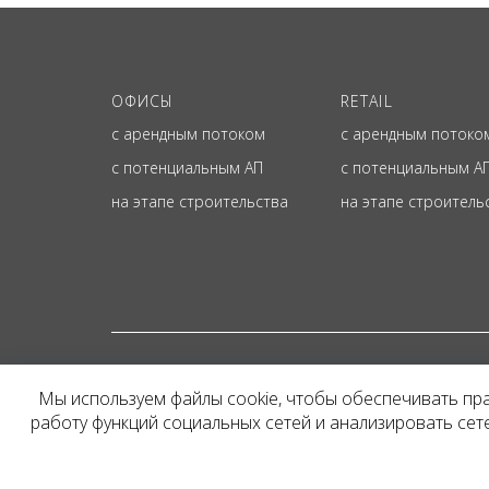
ОФИСЫ
RETAIL
с арендным потоком
с арендным потоко
с потенциальным АП
с потенциальным А
на этапе строительства
на этапе строитель
© ОФИЦИАЛЬНЫЙ СА
Мы используем файлы cookie, чтобы обеспечивать пр
Представленная на сайт
работу функций социальных сетей и анализировать се
и не является публичн