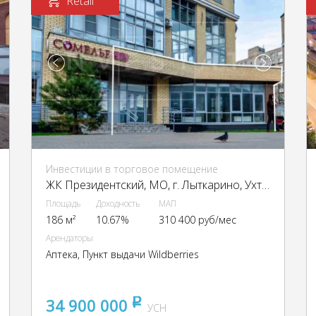
Retail
Инвестиции в торговое помещение
ЖК Президентский, МО, г. Лыткарино, Ухтомского ул., 4
Площадь
Доходность
МАП
186 м²
10.67%
310 400 руб/мес
Арендаторы
Аптека, Пункт выдачи Wildberries
34 900 000
pуб
УСН