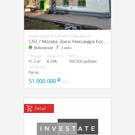
Инвестиции в торговое помещение
CАО, г Москва, Зои и Александра Космодемьянских ул., 4, кор. 1
Войковская
3 мин
Площадь
Доходность
МАП
91.2 м²
8.24%
350 000 руб/мес
Арендаторы
Ригла
51 000 000
pуб
УСН
Retail