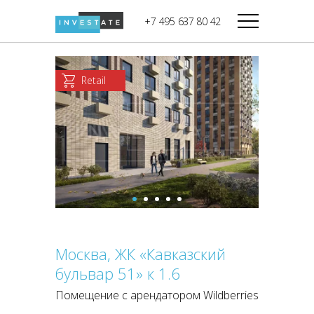
строительства
+7 495 637 80 42
Дикси
В башне
Башня Федерация-II
Верный
Запад
Retail
Башня Федерация-I
Мираторг
Восток
Город Столиц,
Магнолия
Северный блок
Город Столиц,
Южный блок
Москва, ЖК «Кавказский
бульвар 51» к 1.6
Помещение с арендатором Wildberries