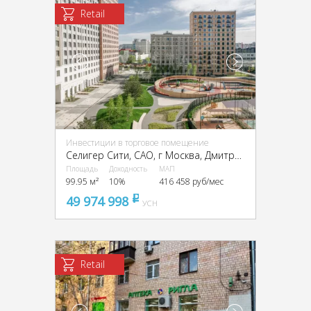
Retail
Инвестиции в торговое помещение
Селигер Сити, CАО, г Москва, Дмитровское ш., 87, стр. 2, 3
Площадь
Доходность
МАП
99.95 м²
10%
416 458 руб/мес
49 974 998
pуб
УСН
Retail