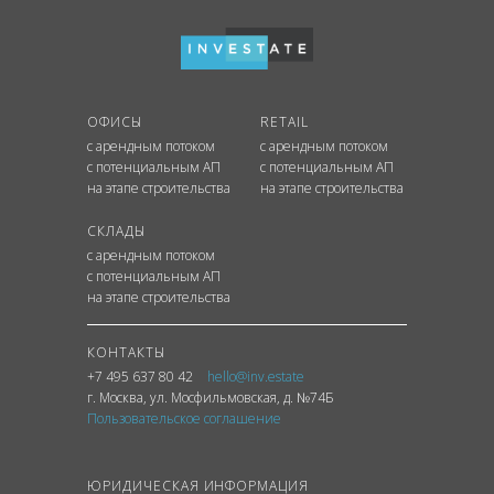
ОФИСЫ
RETAIL
с арендным потоком
с арендным потоком
с потенциальным АП
с потенциальным АП
на этапе строительства
на этапе строительства
СКЛАДЫ
с арендным потоком
с потенциальным АП
на этапе строительства
КОНТАКТЫ
+7 495 637 80 42
hello@inv.estate
г. Москва
,
ул.
Мосфильмовская, д. №74Б
Пользовательское соглашение
ЮРИДИЧЕСКАЯ ИНФОРМАЦИЯ