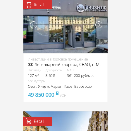
Retail
Инвестиции в торговое помещение
ЖК Легендарный квартал, CВАО, г. Москва, Берёзовая аллея, 19к3
Площадь
Доходность
МАП
127 м²
8.69%
361 200 руб/мес
Арендаторы
Ozon, Яндекс Маркет, Кафе, Барбершоп
49 850 000
pуб
УСН
Retail