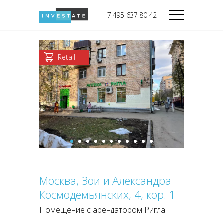
строительства
+7 495 637 80 42
Дикси
В башне
Башня Федерация-II
Верный
Запад
Retail
Башня Федерация-I
Мираторг
Восток
Город Столиц,
Магнолия
Северный блок
Город Столиц,
Южный блок
Москва, Зои и Александра
Космодемьянских, 4, кор. 1
Помещение с арендатором Ригла