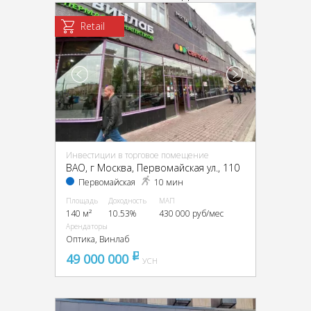
Retail
Инвестиции в торговое помещение
ВАО, г Москва, Первомайская ул., 110
Первомайская
10 мин
Площадь
Доходность
МАП
140 м²
10.53%
430 000 руб/мес
Арендаторы
Оптика, Винлаб
49 000 000
pуб
УСН