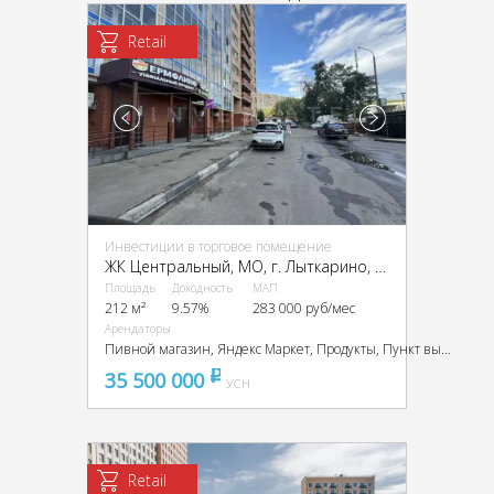
Retail
Инвестиции в торговое помещение
ЖК Центральный, МО, г. Лыткарино, Ленина ул., 12
Площадь
Доходность
МАП
212 м²
9.57%
283 000 руб/мес
Арендаторы
Пивной магазин, Яндекс Маркет, Продукты, Пункт выдачи OZON, Салон красоты, Онлайн трейд
35 500 000
pуб
УСН
Retail