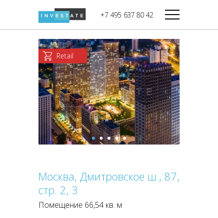
строительства
+7 495 637 80 42
Дикси
В башне
Башня Федерация-II
Верный
Запад
Retail
Башня Федерация-I
Мираторг
Восток
Город Столиц,
Магнолия
Северный блок
Город Столиц,
Южный блок
Москва, Дмитровское ш., 87,
стр. 2, 3
Помещение 66,54 кв. м