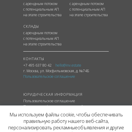
с арендным потоком
с арендным потоком
с потенциальным АП
с потенциальным АП
на этапе строительства
на этапе строительства
СКЛАДЫ
с арендным потоком
с потенциальным АП
на этапе строительства
КОНТАКТЫ
+7 495 637 80 42
hello@inv.estate
г. Москва
,
ул.
Мосфильмовская, д. №74Б
Пользовательское соглашение
ЮРИДИЧЕСКАЯ ИНФОРМАЦИЯ
Пользовательское соглашение
Политика конфиденциальности сайта
Политика обработки персональных данных
Мы используем файлы cookie, чтобы обеспечивать
правильную работу нашего веб-сайта,
персонализировать рекламныеобъявления и другие