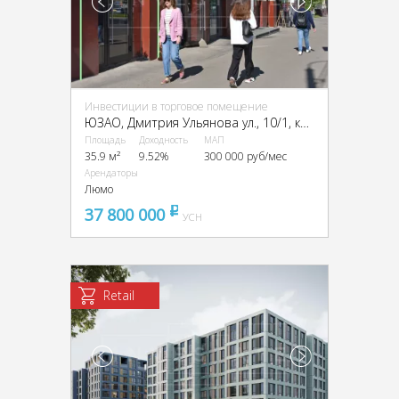
Инвестиции в торговое помещение
ЮЗАО, Дмитрия Ульянова ул., 10/1, кор. 1
Площадь
Доходность
МАП
35.9 м²
9.52%
300 000 руб/мес
Арендаторы
Люмо
37 800 000
pуб
УСН
Retail