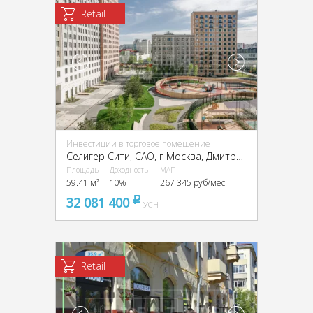
Retail
Инвестиции в торговое помещение
Селигер Сити, CАО, г Москва, Дмитровское ш., 87, стр. 2, 3
Площадь
Доходность
МАП
59.41 м²
10%
267 345 руб/мес
32 081 400
pуб
УСН
Retail