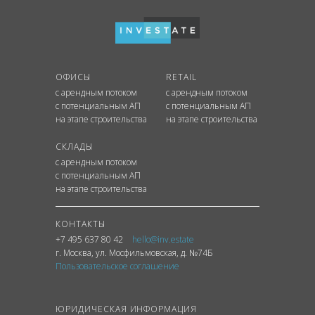
ОФИСЫ
RETAIL
с арендным потоком
с арендным потоком
с потенциальным АП
с потенциальным АП
на этапе строительства
на этапе строительства
СКЛАДЫ
с арендным потоком
с потенциальным АП
на этапе строительства
КОНТАКТЫ
+7 495 637 80 42
hello@inv.estate
г. Москва
,
ул.
Мосфильмовская, д. №74Б
Пользовательское соглашение
ЮРИДИЧЕСКАЯ ИНФОРМАЦИЯ