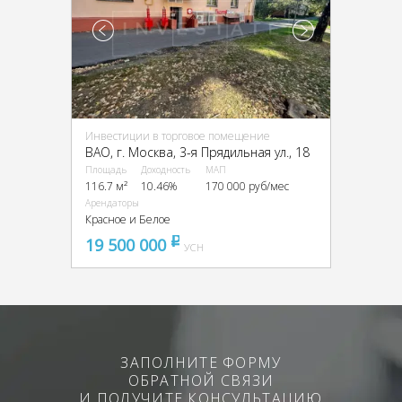
Инвестиции в торговое помещение
ВАО, г. Москва, 3-я Прядильная ул., 18
Площадь
Доходность
МАП
116.7 м²
10.46%
170 000 руб/мес
Арендаторы
Красное и Белое
19 500 000
pуб
УСН
ЗАПОЛНИТЕ ФОРМУ
ОБРАТНОЙ СВЯЗИ
И ПОЛУЧИТЕ КОНСУЛЬТАЦИЮ