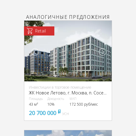
АНАЛОГИЧНЫЕ ПРЕДЛОЖЕНИЯ
Retail
Инвестиции в торговое помещение
ЖК Новое Летово, г. Москва, п. Сосенское, квартал № 82, ЖК Новое Летово, к2
Площадь
Доходность
МАП
43 м²
10%
172 500 руб/мес
20 700 000
pуб
УСН