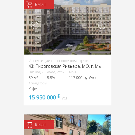
Retail
Инвестиции в торговое помещение
ЖК Пироговская Ривьера, МО, г. Мытищи, д. Пирогово, ЖК Пироговская Ривьера, Ильинского ул., 8
Площадь
Доходность
МАП
39 м²
8.8%
117 000 руб/мес
Арендаторы
Кафе
15 950 000
pуб
УСН
Retail