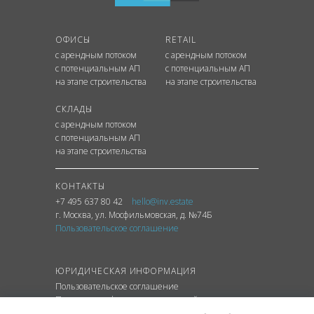
ОФИСЫ
RETAIL
с арендным потоком
с арендным потоком
с потенциальным АП
с потенциальным АП
на этапе строительства
на этапе строительства
СКЛАДЫ
с арендным потоком
с потенциальным АП
на этапе строительства
КОНТАКТЫ
+7 495 637 80 42
hello@inv.estate
г. Москва
,
ул.
Мосфильмовская, д. №74Б
Пользовательское соглашение
ЮРИДИЧЕСКАЯ ИНФОРМАЦИЯ
Пользовательское соглашение
Политика конфиденциальности сайта
Политика обработки персональных данных