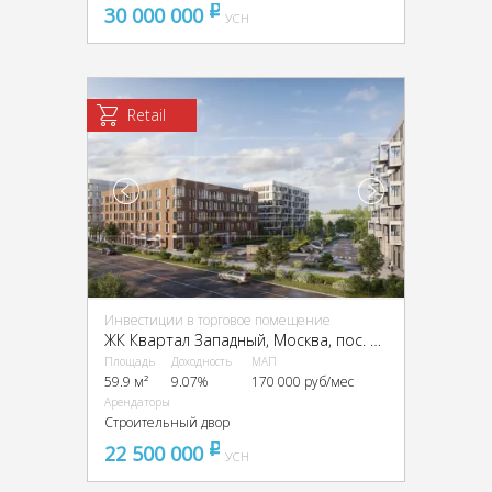
30 000 000
pуб
УСН
Retail
Инвестиции в торговое помещение
ЖК Квартал Западный, Москва, пос. Марушкинское, квартал 76, ЖК Квартал Западный, 3
Площадь
Доходность
МАП
59.9 м²
9.07%
170 000 руб/мес
Арендаторы
Строительный двор
22 500 000
pуб
УСН