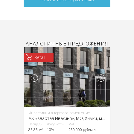
АНАЛОГИЧНЫЕ ПРЕДЛОЖЕНИЯ
Retail
Инвестиции в торговое помещение
ЖК «Квартал Ивакино», МО, Химки, мкр. Клязьма-Старбеево, Ивакино квартал, к1
Площадь
Доходность
МАП
83.85 м²
10%
250 000 руб/мес