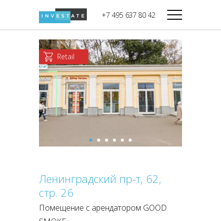
строительства
+7 495 637 80 42
Дикси
В башне
Башня Федерация-II
Верный
Запад
Retail
Башня Федерация-I
Мираторг
Восток
Город Столиц,
Магнолия
Северный блок
Город Столиц,
Южный блок
Ленинградский пр-т, 62,
стр. 26
Помещение с арендатором GOOD