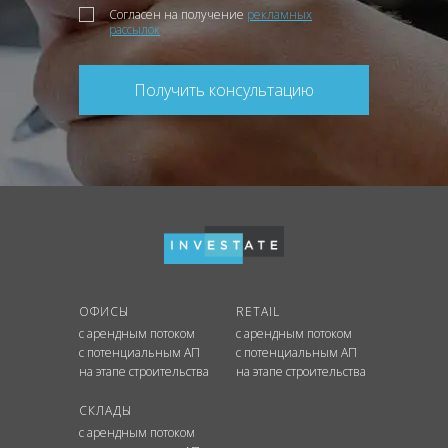
Согласен на получение
рекламных
рассылок
Получить консультацию
ОФИСЫ
RETAIL
с арендным потоком
с арендным потоком
с потенциальным АП
с потенциальным АП
на этапе строительства
на этапе строительства
СКЛАДЫ
с арендным потоком