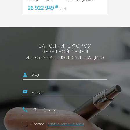
26 922 949
pуб
УСН
ЗАПОЛНИТЕ ФОРМУ
ОБРАТНОЙ СВЯЗИ
И ПОЛУЧИТЕ КОНСУЛЬТАЦИЮ
Согласен
с польз. соглашением